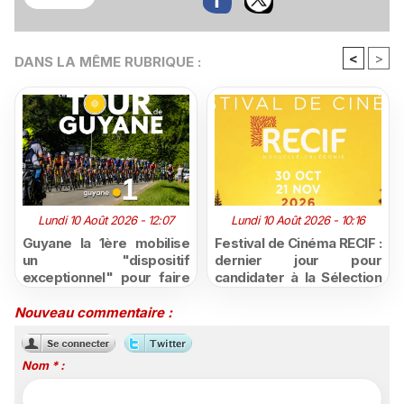
<
>
DANS LA MÊME RUBRIQUE :
Lundi 10 Août 2026 - 12:07
Lundi 10 Août 2026 - 10:16
Guyane la 1ère mobilise
Festival de Cinéma RECIF :
un "dispositif
dernier jour pour
exceptionnel" pour faire
candidater à la Sélection
vivre le Tour de Guyane
Pacifique 2026, ouverte
2026
aux créations de
Nouveau commentaire :
Nouvelle-Calédonie et de
Polynésie
Nom * :