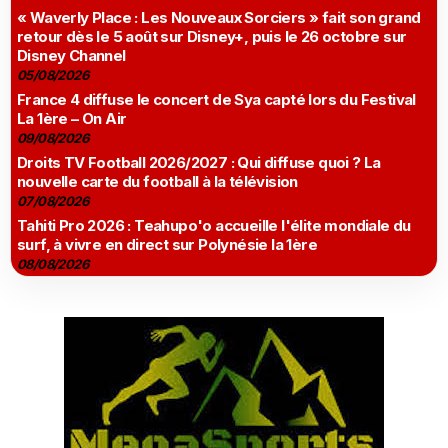
« Waverly Place : Les Nouveaux Sorciers » fait son grand
retour dès le 5 août sur Disney+, puis le 26 octobre sur
Disney Channel
05/08/2026
France 4 diffuse le concert de Sya capté lors du Festival
La 1ère – On Air
09/08/2026
Droits TV Football 2026/2027 : Qui diffuse quoi ? La
nouvelle carte du football à la télévision
07/08/2026
Tahiti Pro 2026 : Teahupo'o accueille l'élite mondiale du
surf, à vivre en direct sur Polynésie la 1ère
08/08/2026