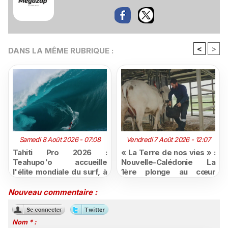
<
>
DANS LA MÊME RUBRIQUE :
Samedi 8 Août 2026 - 07:08
Vendredi 7 Août 2026 - 12:07
Tahiti Pro 2026 :
« La Terre de nos vies » :
Teahupo'o accueille
Nouvelle-Calédonie La
l'élite mondiale du surf, à
1ère plonge au cœur
vivre en direct sur
d'une ruralité en pleine
Polynésie la 1ère
mutation
Nouveau commentaire :
Nom * :