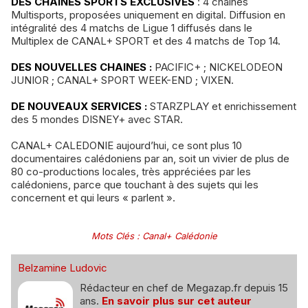
DES CHAINES SPORTS EXCLUSIVES
: 4 chaînes
Multisports, proposées uniquement en digital. Diffusion en
intégralité des 4 matchs de Ligue 1 diffusés dans le
Multiplex de CANAL+ SPORT et des 4 matchs de Top 14.
DES NOUVELLES CHAINES :
PACIFIC+ ; NICKELODEON
JUNIOR ; CANAL+ SPORT WEEK-END ; VIXEN.
DE NOUVEAUX SERVICES :
STARZPLAY et enrichissement
des 5 mondes DISNEY+ avec STAR.
CANAL+ CALEDONIE aujourd’hui, ce sont plus 10
documentaires calédoniens par an, soit un vivier de plus de
80 co-productions locales, très appréciées par les
calédoniens, parce que touchant à des sujets qui les
concernent et qui leurs « parlent ».
Mots Clés
:
Canal+ Calédonie
Belzamine Ludovic
Rédacteur en chef de Megazap.fr depuis 15
ans.
En savoir plus sur cet auteur