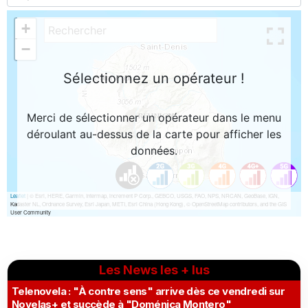
Les News les + lus
Telenovela : "À contre sens" arrive dès ce vendredi sur
Novelas+ et succède à "Doménica Montero"