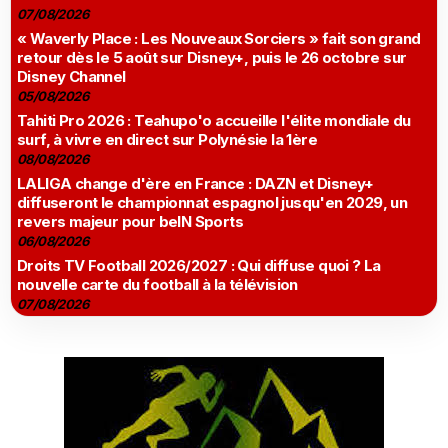
07/08/2026
« Waverly Place : Les Nouveaux Sorciers » fait son grand
retour dès le 5 août sur Disney+, puis le 26 octobre sur
Disney Channel
05/08/2026
Tahiti Pro 2026 : Teahupo'o accueille l'élite mondiale du
surf, à vivre en direct sur Polynésie la 1ère
08/08/2026
LALIGA change d'ère en France : DAZN et Disney+
diffuseront le championnat espagnol jusqu'en 2029, un
revers majeur pour beIN Sports
06/08/2026
Droits TV Football 2026/2027 : Qui diffuse quoi ? La
nouvelle carte du football à la télévision
07/08/2026