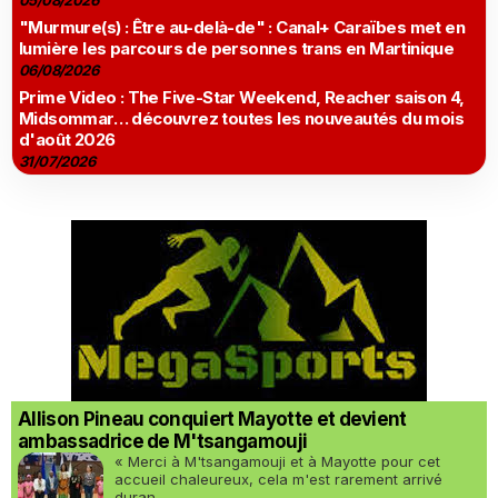
05/08/2026
"Murmure(s) : Être au-delà-de" : Canal+ Caraïbes met en
lumière les parcours de personnes trans en Martinique
06/08/2026
Prime Video : The Five-Star Weekend, Reacher saison 4,
Midsommar… découvrez toutes les nouveautés du mois
d'août 2026
31/07/2026
Allison Pineau conquiert Mayotte et devient
ambassadrice de M'tsangamouji
« Merci à M'tsangamouji et à Mayotte pour cet
accueil chaleureux, cela m'est rarement arrivé
duran...