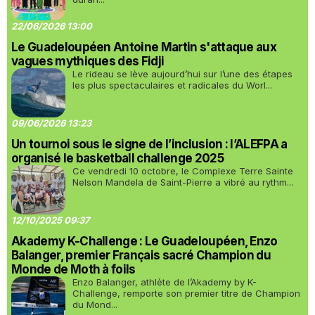
22/06/2026 13:00
Le Guadeloupéen Antoine Martin s'attaque aux
vagues mythiques des Fidji
Le rideau se lève aujourd’hui sur l’une des étapes
les plus spectaculaires et radicales du Worl...
09/06/2026 13:23
Un tournoi sous le signe de l’inclusion : l’ALEFPA a
organisé le basketball challenge 2025
Ce vendredi 10 octobre, le Complexe Terre Sainte
Nelson Mandela de Saint-Pierre a vibré au rythm...
12/10/2025 09:37
Akademy K-Challenge : Le Guadeloupéen, Enzo
Balanger, premier Français sacré Champion du
Monde de Moth à foils
Enzo Balanger, athlète de l’Akademy by K-
Challenge, remporte son premier titre de Champion
du Mond...