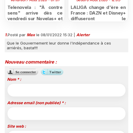
Telenovela : "À contre
LALIGA change d'ère en
sens" arrive dès ce
France : DAZN et Disney+
vendredi sur Novelas+ et
diffuseront le
succède à "Doménica
championnat espagnol
Montero"
jusqu'en 2029, un revers
1.
Posté par
Max
le 08/01/2022 15:32
|
Alerter
majeur pour beIN Sports
Que le Gouvernement leur donne l'indépendance à ces
arriérés, basta!!!!
Nouveau commentaire :
Nom * :
Adresse email (non publiée) * :
Site web :