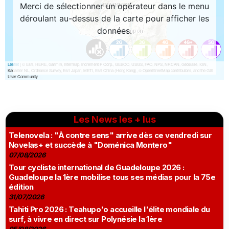
Les News les + lus
Telenovela : "À contre sens" arrive dès ce vendredi sur
Novelas+ et succède à "Doménica Montero"
07/08/2026
Tour cycliste international de Guadeloupe 2026 :
Guadeloupe la 1ère mobilise tous ses médias pour la 75e
édition
31/07/2026
Tahiti Pro 2026 : Teahupo'o accueille l'élite mondiale du
surf, à vivre en direct sur Polynésie la 1ère