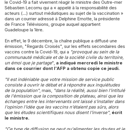
le Covid-19 a fait vivement réagir le ministre des Outre-mer
Sébastien Lecornu qui a « appelé à la responsabilité des
acteurs (…) surtout médiatiques au sujet de la vaccination »
dans un courrier adressé à Delphine Ernotte, la présidente
de France Télévisions, groupe auquel appartient
Guadeloupe la 1ère.
En effet, le 9 décembre, la chaîne publique a diffusé une
émission, "Regards Croisés", sur les effets secondaires des
vaccins contre la Covid-19, qui a
"provoqué au sein de la
communauté médicale et de la société civile du territoire,
un émoi que je partage
",
a indiqué mercredi le ministre
dans ce courrier dont l'AFP a obtenu copie ce jeudi.
"Il est indéniable que votre mission de service public
consiste à ouvrir le débat et à répondre aux inquiétudes
de la population"
, mais,
"dans la réalité, aussi bien l'intitulé
de l'émission que la composition de plateau, ainsi que les
échanges entre les intervenants ont laissé s'installer dans
l'opinion l'idée que les vaccins n'étaient pas sûrs, alors
que les études scientifiques nous disent l'inverse"
,
écrit
le ministre.
"Ce type de diffusion ne peut qu'alimenter les doutes et je