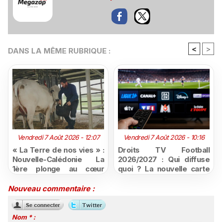
<
>
DANS LA MÊME RUBRIQUE :
Vendredi 7 Août 2026 - 12:07
Vendredi 7 Août 2026 - 10:16
« La Terre de nos vies » :
Droits TV Football
Nouvelle-Calédonie La
2026/2027 : Qui diffuse
1ère plonge au cœur
quoi ? La nouvelle carte
d'une ruralité en pleine
du football à la télévision
mutation
Nouveau commentaire :
Nom * :