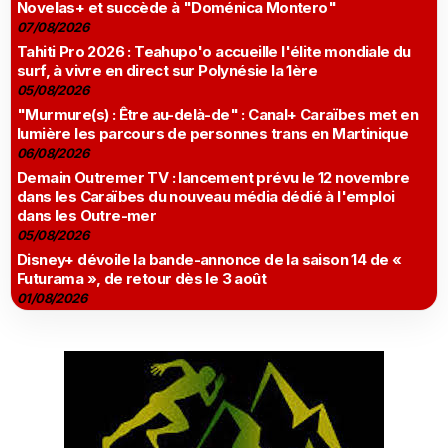
Novelas+ et succède à "Doménica Montero"
07/08/2026
Tahiti Pro 2026 : Teahupo'o accueille l'élite mondiale du
surf, à vivre en direct sur Polynésie la 1ère
05/08/2026
"Murmure(s) : Être au-delà-de" : Canal+ Caraïbes met en
lumière les parcours de personnes trans en Martinique
06/08/2026
Demain Outremer TV : lancement prévu le 12 novembre
dans les Caraïbes du nouveau média dédié à l'emploi
dans les Outre-mer
05/08/2026
Disney+ dévoile la bande-annonce de la saison 14 de «
Futurama », de retour dès le 3 août
01/08/2026