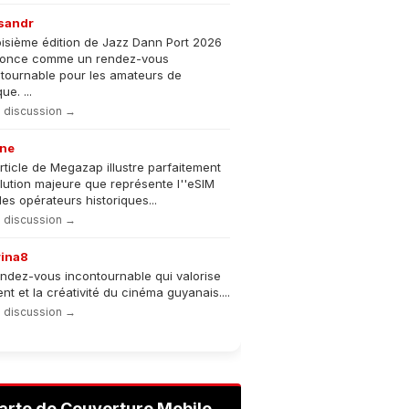
sandr
oisième édition de Jazz Dann Port 2026
nonce comme un rendez-vous
tournable pour les amateurs de
e. ...
la discussion →
ne
rticle de Megazap illustre parfaitement
olution majeure que représente l''eSIM
les opérateurs historiques...
la discussion →
rina8
ndez-vous incontournable qui valorise
lent et la créativité du cinéma guyanais....
la discussion →
arte de Couverture Mobile