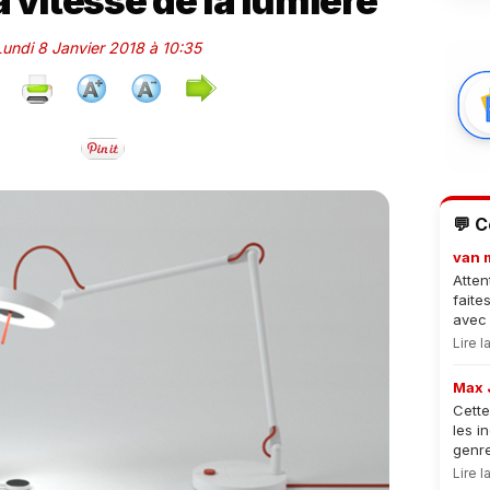
a vitesse de la lumière
 Lundi 8 Janvier 2018 à 10:35
💬 
van 
Atten
faite
avec 
Lire 
Max 
Cette
les i
genre
Lire 