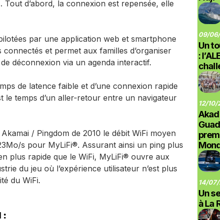
s. Tout d’abord, la connexion est repensée, elle
09/06/
pilotées par une application web et smartphone
Un to
 connectés et permet aux familles d’organiser
: l’A
s de déconnexion via un agenda interactif.
chal
emps de latence faible et d’une connexion rapide
est le temps d’un aller-retour entre un navigateur
12/10/
Akad
Guad
 Akamai / Pingdom de 2010
le débit WiFi moyen
prem
23Mo/s pour MyLiFi®. Assurant ainsi un ping plus
Monde
n plus rapide que le WiFi, MyLiFi® ouvre aux
trie du jeu où l’expérience utilisateur n’est plus
té du WiFi.
14/07/
Un se
à La 
 :