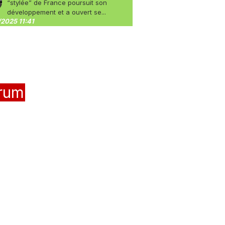
“stylée” de France poursuit son
développement et a ouvert se...
2025 11:41
rum