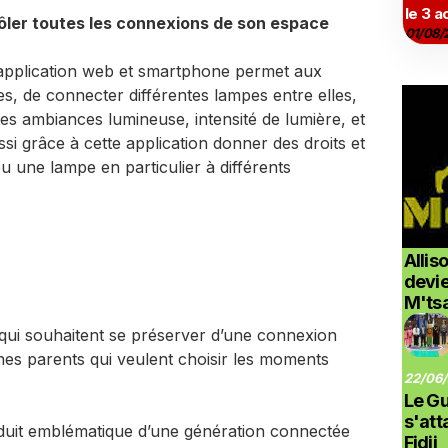
le 3 a
ôler toutes les connexions de son espace
01/08/
application web et smartphone permet aux
ges, de connecter différentes lampes entre elles,
es ambiances lumineuse, intensité de lumière, et
i grâce à cette application donner des droits et
 une lampe en particulier à différents
Allis
devi
M'ts
 qui souhaitent se préserver d’une connexion
es parents qui veulent choisir les moments
22/06/
Le G
s'at
roduit emblématique d’une génération connectée
Fidji