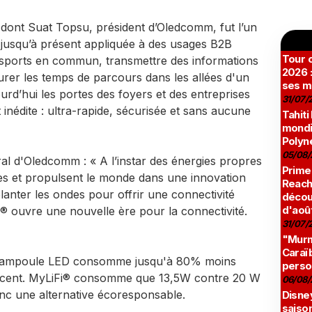
 dont Suat Topsu, président d’Oledcomm, fut l’un
t jusqu’à présent appliquée à des usages B2B
Tour c
nsports en commun, transmettre des informations
2026 :
rer les temps de parcours dans les allées d'un
ses m
rd’hui les portes des foyers et des entreprises
31/07/
 inédite : ultra-rapide, sécurisée et sans aucune
Tahiti
mondia
Polyné
05/08/
al d'Oledcomm : « A l’instar des énergies propres
Prime
les et propulsent le monde dans une innovation
Reach
lanter les ondes pour offrir une connectivité
décou
d'aoû
® ouvre une nouvelle ère pour la connectivité.
31/07/
"Murmu
Caraï
ne ampoule LED consomme jusqu'à 80% moins
perso
escent. MyLiFi® consomme que 13,5W contre 20 W
06/08/
donc une alternative écoresponsable.
Disne
saison