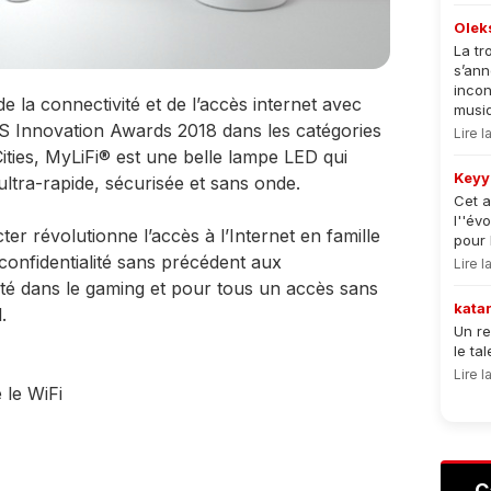
Olek
La tr
s’an
incon
e la connectivité et de l’accès internet avec
musiqu
 Innovation Awards 2018 dans les catégories
Lire 
ities, MyLiFi® est une belle lampe LED qui
Keyy
ltra-rapide, sécurisée et sans onde.
Cet a
l''év
er révolutionne l’accès à l’Internet en famille
pour 
confidentialité sans précédent aux
Lire 
ité dans le gaming et pour tous un accès sans
kata
.
Un re
le ta
Lire 
 le WiFi
C