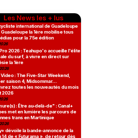
Les News les + lus
ycliste international de Guadeloupe
 Guadeloupe la 1ère mobilise tous
édias pour la 75e édition
2026
 Pro 2026 : Teahupo'o accueille l'élite
le du surf, à vivre en direct sur
sie la 1ère
2026
 Video : The Five-Star Weekend,
er saison 4, Midsommar…
vrez toutes les nouveautés du mois
t 2026
2026
re(s) : Être au-delà-de" : Canal+
bes met en lumière les parcours de
nnes trans en Martinique
2026
y+ dévoile la bande-annonce de la
 14 de « Futurama », de retour dès