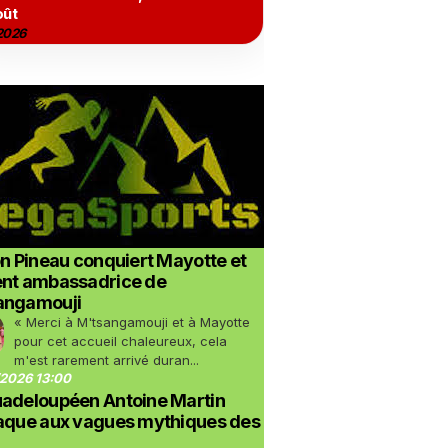
oût
2026
on Pineau conquiert Mayotte et
ent ambassadrice de
angamouji
« Merci à M'tsangamouji et à Mayotte
pour cet accueil chaleureux, cela
m'est rarement arrivé duran...
2026 13:00
uadeloupéen Antoine Martin
taque aux vagues mythiques des