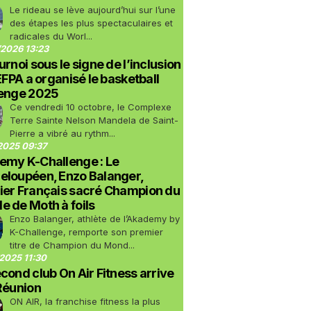
Le rideau se lève aujourd’hui sur l’une
des étapes les plus spectaculaires et
radicales du Worl...
2026 13:23
urnoi sous le signe de l’inclusion
LEFPA a organisé le basketball
lenge 2025
Ce vendredi 10 octobre, le Complexe
Terre Sainte Nelson Mandela de Saint-
Pierre a vibré au rythm...
2025 09:37
emy K-Challenge : Le
eloupéen, Enzo Balanger,
ier Français sacré Champion du
 de Moth à foils
Enzo Balanger, athlète de l’Akademy by
K-Challenge, remporte son premier
titre de Champion du Mond...
2025 11:30
cond club On Air Fitness arrive
Réunion
ON AIR, la franchise fitness la plus