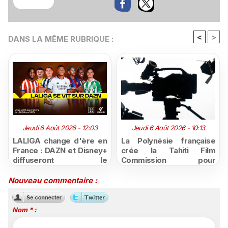
<
>
DANS LA MÊME RUBRIQUE :
Jeudi 6 Août 2026 - 12:03
Jeudi 6 Août 2026 - 10:13
LALIGA change d'ère en
La Polynésie française
France : DAZN et Disney+
crée la Tahiti Film
diffuseront le
Commission pour
championnat espagnol
structurer et promouvoir
jusqu'en 2029, un revers
sa filière audiovisuelle
Nouveau commentaire :
majeur pour beIN Sports
Nom * :