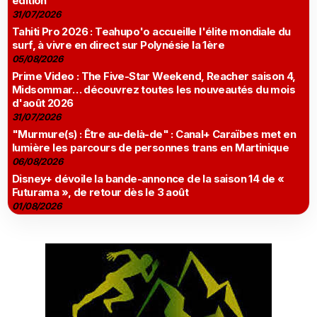
édition
31/07/2026
Tahiti Pro 2026 : Teahupo'o accueille l'élite mondiale du
surf, à vivre en direct sur Polynésie la 1ère
05/08/2026
Prime Video : The Five-Star Weekend, Reacher saison 4,
Midsommar… découvrez toutes les nouveautés du mois
d'août 2026
31/07/2026
"Murmure(s) : Être au-delà-de" : Canal+ Caraïbes met en
lumière les parcours de personnes trans en Martinique
06/08/2026
Disney+ dévoile la bande-annonce de la saison 14 de «
Futurama », de retour dès le 3 août
01/08/2026