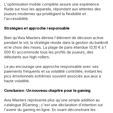
L'optimisation mobile complète assure une expérience
fluide sur tous les appareils, répondant aux attentes des
joueurs modernes qui privilégient la flexibilité et
l'accessibilité.
Stratégies et approche responsable
Bien qu'Avia Masters élimine l'élément de décision active
pendant le vol, la stratégie réside dans la gestion du bankroll
et le choix des mises. La plage de paris étendue (0,10 € à 1
000 €) accommode tous les profils de joueurs, des
débutants aux high-rollers.
Le jeu encourage une approche responsable avec ses
paiements fréquents et sa volatilité contrôlée, évitant les
pics émotionnels extrêmes souvent associés aux jeux à
haute volatilité.
Conclusion : Un nouveau chapitre pour le gaming
Avia Masters représente plus qu'une simple addition au
catalogue BGaming ; c'est une déclaration d'intention sur
l'avenir du gaming en ligne. En osant déconstruire les