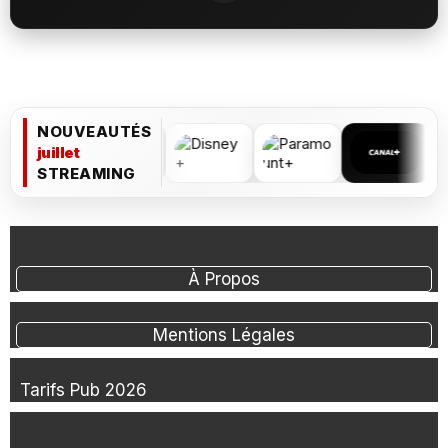
NOUVEAUTÉS
juillet
STREAMING
À Propos
Mentions Légales
Tarifs Pub 2026