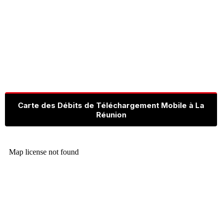
Carte des Débits de Téléchargement Mobile à La
Réunion