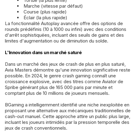
Tortue (la plus lente)
Marche (vitesse par défaut)
Course (plus rapide)
Éclair (la plus rapide)
La fonctionnalité Autoplay avancée offre des options de
rounds prédéfinis (10 à 1000 ou infini) avec des conditions
d'arrêt sophistiquées, incluant des seuils de gains et des
limites d'augmentation ou de diminution du solde.
L'Innovation dans un marché saturé
Dans un marché des jeux de crash de plus en plus saturé,
Avia Masters démontre qu'une innovation significative reste
possible. En 2024, le genre crash gaming connaît une
croissance explosive, avec des titres comme Aviator de
Spribe générant plus de 165 000 paris par minute et
comptant plus de 10 millions de joueurs mensuels.
BGaming a intelligemment identifié une niche inexploitée en
proposant une alternative aux mécaniques traditionnelles de
cash-out manuel. Cette approche attire un public plus large,
incluant les joueurs intimidés par la pression temporelle des
jeux de crash conventionnels.