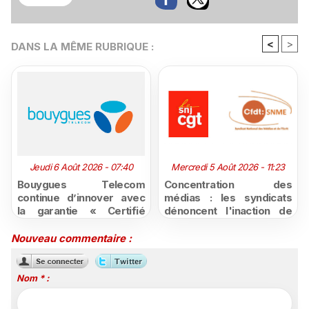
<
>
DANS LA MÊME RUBRIQUE :
Jeudi 6 Août 2026 - 07:40
Mercredi 5 Août 2026 - 11:23
Bouygues Telecom
Concentration des
continue d’innover avec
médias : les syndicats
la garantie « Certifié
dénoncent l'inaction de
moins cher ou remboursé
l'État après la décision du
»
Conseil d'État
Nouveau commentaire :
Nom * :