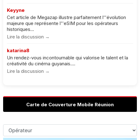
Keyyne
Cet article de Megazap illustre parfaitement l''évolution
majeure que représente l''eSIM pour les opérateurs
historiques...
Lire la discussion →
katarina8
Un rendez-vous incontournable qui valorise le talent et la
créativité du cinéma guyanais....
Lire la discussion →
Carte de Couverture Mobile Réunion