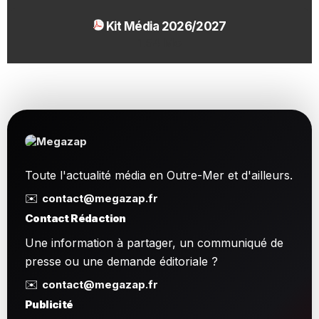
Kit Média 2026/2027
1.54 Mo
Toute l'actualité média en Outre-Mer et d'ailleurs.
✉️
contact@megazap.fr
Contact Rédaction
Une information à partager, un communiqué de
presse ou une demande éditoriale ?
✉️
contact@megazap.fr
Publicité