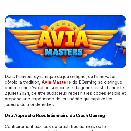
Dans l'univers dynamique du jeu en ligne, où l'innovation
côtoie la tradition,
Avia Masters
de BGaming se distingue
comme une révolution silencieuse du genre crash. Lancé le
2 juillet 2024, ce titre audacieux redéfinit les codes établis et
propose une expérience de jeu inédite qui captive les
joueurs du monde entier.
Une Approche Révolutionnaire du Crash Gaming
Contrairement aux jeux de crash traditionnels où le