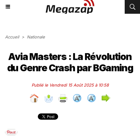
Accueil
>
Nationale
Avia Masters : La Révolution
du Genre Crash par BGaming
Publié le Vendredi 15 Août 2025 à 10:58