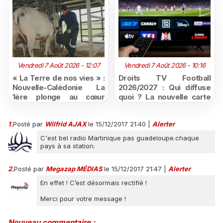
Vendredi 7 Août 2026 - 12:07
Vendredi 7 Août 2026 - 10:16
« La Terre de nos vies » :
Droits TV Football
Nouvelle-Calédonie La
2026/2027 : Qui diffuse
1ère plonge au cœur
quoi ? La nouvelle carte
d'une ruralité en pleine
du football à la télévision
mutation
1.
Posté par
Wilfrid AJAX
le 15/12/2017 21:40
|
Alerter
C'est bel radio Martinique pas guadeloupe.chaque
pays à sa station.
2.
Posté par
Megazap MÉDIAS
le 15/12/2017 21:47
|
Alerter
En effet ! C’est désormais rectifié !
Merci pour votre message !
Nouveau commentaire :