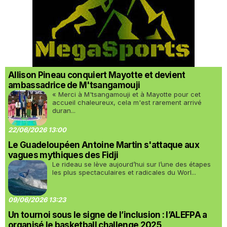
Allison Pineau conquiert Mayotte et devient
ambassadrice de M'tsangamouji
« Merci à M'tsangamouji et à Mayotte pour cet
accueil chaleureux, cela m'est rarement arrivé
duran...
22/06/2026 13:00
Le Guadeloupéen Antoine Martin s'attaque aux
vagues mythiques des Fidji
Le rideau se lève aujourd’hui sur l’une des étapes
les plus spectaculaires et radicales du Worl...
09/06/2026 13:23
Un tournoi sous le signe de l’inclusion : l’ALEFPA a
organisé le basketball challenge 2025