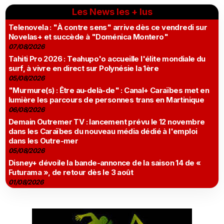
Les News les + lus
Telenovela : "À contre sens" arrive dès ce vendredi sur
Novelas+ et succède à "Doménica Montero"
07/08/2026
Tahiti Pro 2026 : Teahupo'o accueille l'élite mondiale du
surf, à vivre en direct sur Polynésie la 1ère
05/08/2026
"Murmure(s) : Être au-delà-de" : Canal+ Caraïbes met en
lumière les parcours de personnes trans en Martinique
06/08/2026
Demain Outremer TV : lancement prévu le 12 novembre
dans les Caraïbes du nouveau média dédié à l'emploi
dans les Outre-mer
05/08/2026
Disney+ dévoile la bande-annonce de la saison 14 de «
Futurama », de retour dès le 3 août
01/08/2026