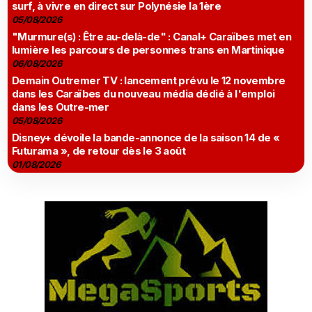
surf, à vivre en direct sur Polynésie la 1ère
05/08/2026
"Murmure(s) : Être au-delà-de" : Canal+ Caraïbes met en
lumière les parcours de personnes trans en Martinique
06/08/2026
Demain Outremer TV : lancement prévu le 12 novembre
dans les Caraïbes du nouveau média dédié à l'emploi
dans les Outre-mer
05/08/2026
Disney+ dévoile la bande-annonce de la saison 14 de «
Futurama », de retour dès le 3 août
01/08/2026