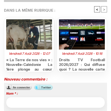
<
>
DANS LA MÊME RUBRIQUE :
Vendredi 7 Août 2026 - 12:07
Vendredi 7 Août 2026 - 10:16
« La Terre de nos vies » :
Droits TV Football
Nouvelle-Calédonie La
2026/2027 : Qui diffuse
1ère plonge au cœur
quoi ? La nouvelle carte
d'une ruralité en pleine
du football à la télévision
mutation
Nouveau commentaire :
Nom * :