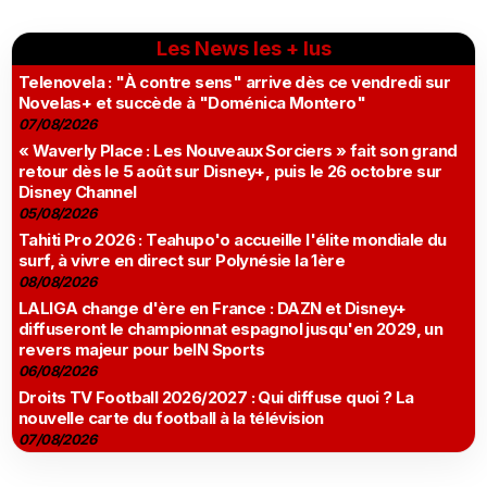
Les News les + lus
Telenovela : "À contre sens" arrive dès ce vendredi sur
Novelas+ et succède à "Doménica Montero"
07/08/2026
« Waverly Place : Les Nouveaux Sorciers » fait son grand
retour dès le 5 août sur Disney+, puis le 26 octobre sur
Disney Channel
05/08/2026
Tahiti Pro 2026 : Teahupo'o accueille l'élite mondiale du
surf, à vivre en direct sur Polynésie la 1ère
08/08/2026
LALIGA change d'ère en France : DAZN et Disney+
diffuseront le championnat espagnol jusqu'en 2029, un
revers majeur pour beIN Sports
06/08/2026
Droits TV Football 2026/2027 : Qui diffuse quoi ? La
nouvelle carte du football à la télévision
07/08/2026