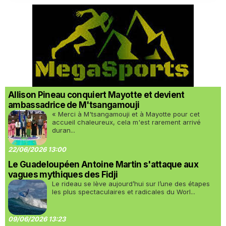
Allison Pineau conquiert Mayotte et devient
ambassadrice de M'tsangamouji
« Merci à M'tsangamouji et à Mayotte pour cet
accueil chaleureux, cela m'est rarement arrivé
duran...
22/06/2026 13:00
Le Guadeloupéen Antoine Martin s'attaque aux
vagues mythiques des Fidji
Le rideau se lève aujourd’hui sur l’une des étapes
les plus spectaculaires et radicales du Worl...
09/06/2026 13:23