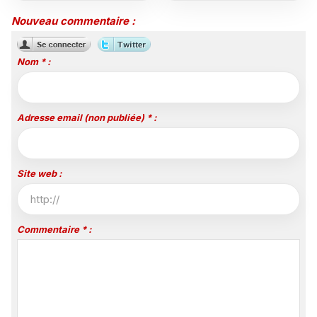
vivre en direct sur
d'une ruralité en pleine
Polynésie la 1ère
mutation
Nouveau commentaire :
Nom * :
Adresse email (non publiée) * :
Site web :
Commentaire * :