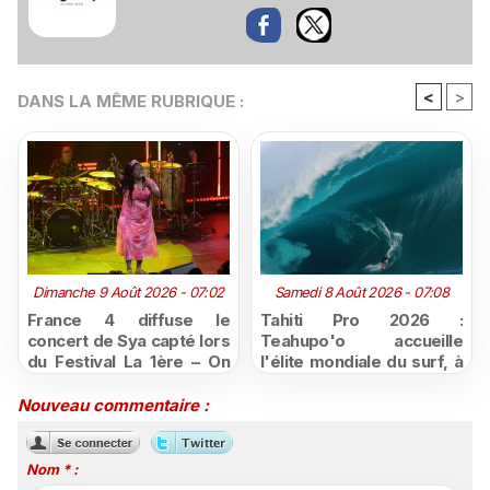
<
>
DANS LA MÊME RUBRIQUE :
Dimanche 9 Août 2026 - 07:02
Samedi 8 Août 2026 - 07:08
France 4 diffuse le
Tahiti Pro 2026 :
concert de Sya capté lors
Teahupo'o accueille
du Festival La 1ère – On
l'élite mondiale du surf, à
Air
vivre en direct sur
Polynésie la 1ère
Nouveau commentaire :
Nom * :