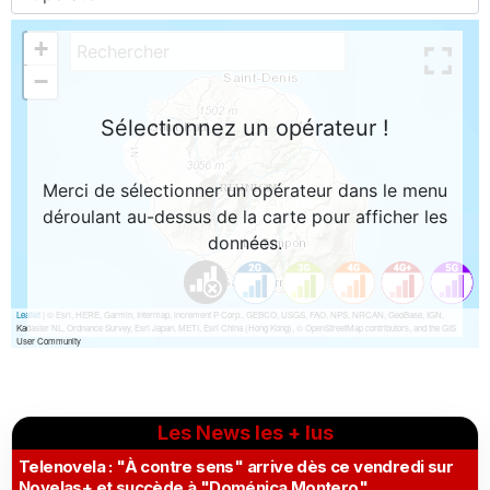
Les News les + lus
Telenovela : "À contre sens" arrive dès ce vendredi sur
Novelas+ et succède à "Doménica Montero"