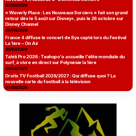
07/08/2026
« Waverly Place : Les Nouveaux Sorciers » fait son grand
retour dès le 5 août sur Disney+, puis le 26 octobre sur
Disney Channel
05/08/2026
France 4 diffuse le concert de Sya capté lors du Festival
La 1ère – On Air
09/08/2026
Tahiti Pro 2026 : Teahupo'o accueille l'élite mondiale du
surf, à vivre en direct sur Polynésie la 1ère
08/08/2026
Droits TV Football 2026/2027 : Qui diffuse quoi ? La
nouvelle carte du football à la télévision
07/08/2026