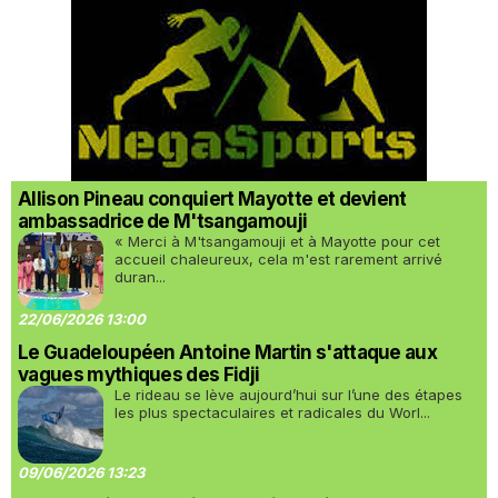
Allison Pineau conquiert Mayotte et devient
ambassadrice de M'tsangamouji
« Merci à M'tsangamouji et à Mayotte pour cet
accueil chaleureux, cela m'est rarement arrivé
duran...
22/06/2026 13:00
Le Guadeloupéen Antoine Martin s'attaque aux
vagues mythiques des Fidji
Le rideau se lève aujourd’hui sur l’une des étapes
les plus spectaculaires et radicales du Worl...
09/06/2026 13:23