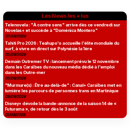
Les News les + lus
Telenovela : "À contre sens" arrive dès ce vendredi sur
Novelas+ et succède à "Doménica Montero"
07/08/2026
Tahiti Pro 2026 : Teahupo'o accueille l'élite mondiale du
surf, à vivre en direct sur Polynésie la 1ère
05/08/2026
Demain Outremer TV : lancement prévu le 12 novembre
dans les Caraïbes du nouveau média dédié à l'emploi
dans les Outre-mer
05/08/2026
"Murmure(s) : Être au-delà-de" : Canal+ Caraïbes met en
lumière les parcours de personnes trans en Martinique
06/08/2026
Disney+ dévoile la bande-annonce de la saison 14 de «
Futurama », de retour dès le 3 août
01/08/2026