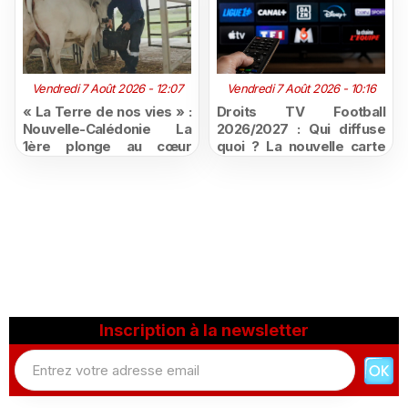
Vendredi 7 Août 2026 - 12:07
Vendredi 7 Août 2026 - 10:16
« La Terre de nos vies » :
Droits TV Football
Nouvelle-Calédonie La
2026/2027 : Qui diffuse
1ère plonge au cœur
quoi ? La nouvelle carte
d'une ruralité en pleine
du football à la télévision
mutation
Inscription à la newsletter