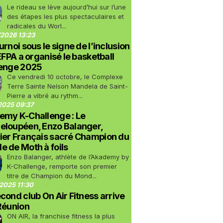
Le rideau se lève aujourd’hui sur l’une
des étapes les plus spectaculaires et
radicales du Worl...
2026 13:23
urnoi sous le signe de l’inclusion
LEFPA a organisé le basketball
lenge 2025
Ce vendredi 10 octobre, le Complexe
Terre Sainte Nelson Mandela de Saint-
Pierre a vibré au rythm...
2025 09:37
emy K-Challenge : Le
eloupéen, Enzo Balanger,
ier Français sacré Champion du
 de Moth à foils
Enzo Balanger, athlète de l’Akademy by
K-Challenge, remporte son premier
titre de Champion du Mond...
2025 11:30
cond club On Air Fitness arrive
Réunion
ON AIR, la franchise fitness la plus