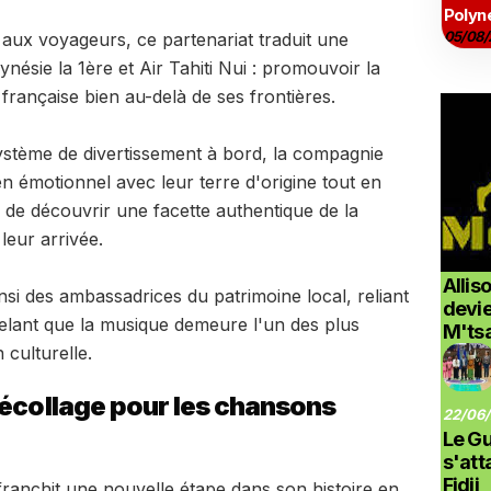
Polyné
05/08/
aux voyageurs, ce partenariat traduit une
ésie la 1ère et Air Tahiti Nui : promouvoir la
 française bien au-delà de ses frontières.
ystème de divertissement à bord, la compagnie
en émotionnel avec leur terre d'origine tout en
 de découvrir une facette authentique de la
eur arrivée.
Allis
si des ambassadrices du patrimoine local, reliant
devi
pelant que la musique demeure l'un des plus
M'ts
 culturelle.
décollage pour les chansons
22/06/
Le G
s'at
Fidji
 franchit une nouvelle étape dans son histoire en