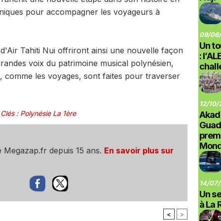
honiques pour accompagner les voyageurs à
09/06/
Un to
'Air Tahiti Nui offriront ainsi une nouvelle façon
: l’A
grandes voix du patrimoine musical polynésien,
chal
, comme les voyages, sont faites pour traverser
12/10/
 Clés
:
Polynésie La 1ère
Akad
Guad
prem
Monde
e Megazap.fr depuis 15 ans.
En savoir plus sur
14/07/
Un se
à La 
<
>