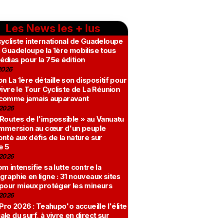
Les News les + lus
ycliste international de Guadeloupe
 Guadeloupe la 1ère mobilise tous
édias pour la 75e édition
2026
n La 1ère détaille son dispositif pour
vivre le Tour Cycliste de La Réunion
comme jamais auparavant
2026
 Routes de l'impossible » au Vanuatu
 immersion au cœur d'un peuple
nté aux défis de la nature sur
e 5
2026
m intensifie sa lutte contre la
raphie en ligne : 31 nouveaux sites
 pour mieux protéger les mineurs
2026
 Pro 2026 : Teahupo'o accueille l'élite
le du surf, à vivre en direct sur