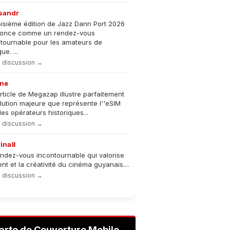
sandr
oisième édition de Jazz Dann Port 2026
nonce comme un rendez-vous
tournable pour les amateurs de
e. ...
la discussion →
ne
rticle de Megazap illustre parfaitement
olution majeure que représente l''eSIM
les opérateurs historiques...
la discussion →
rina8
ndez-vous incontournable qui valorise
lent et la créativité du cinéma guyanais....
la discussion →
arte de Couverture Mobile