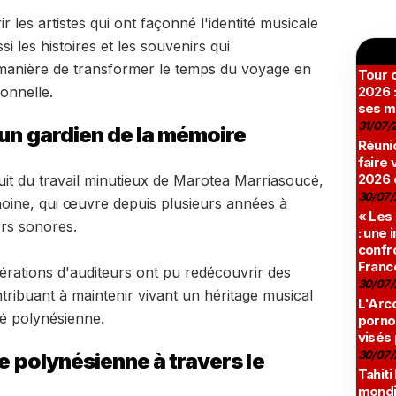
 les artistes qui ont façonné l'identité musicale
i les histoires et les souvenirs qui
nière de transformer le temps du voyage en
Tour c
onnelle.
2026 :
ses m
31/07/
'un gardien de la mémoire
Réunio
faire 
2026 
uit du travail minutieux de Marotea Marriasoucé,
30/07/
oine, qui œuvre depuis plusieurs années à
« Les
ors sonores.
: une
confro
Franc
rations d'auditeurs ont pu redécouvrir des
30/07/
tribuant à maintenir vivant un héritage musical
L'Arco
ité polynésienne.
pornog
visés
30/07/
re polynésienne à travers le
Tahiti
mondia