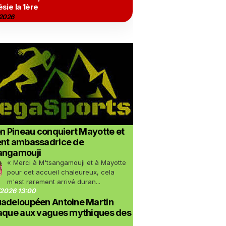
sie la 1ère
2026
on Pineau conquiert Mayotte et
ent ambassadrice de
angamouji
« Merci à M'tsangamouji et à Mayotte
pour cet accueil chaleureux, cela
m'est rarement arrivé duran...
2026 13:00
uadeloupéen Antoine Martin
taque aux vagues mythiques des