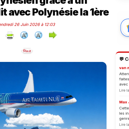
lynésien grâce à un
it avec Polynésie la 1ère
Vendredi 26 Juin 2026 à 12:03
💬 
van 
Atten
faite
avec 
Lire 
Max 
Cette
les i
genre
Lire 