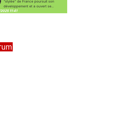
“stylée” de France poursuit son
développement et a ouvert se...
2025 11:41
rum