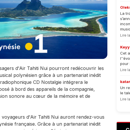
Olek
La tr
s’an
incon
musiqu
Lire 
Keyy
Cet a
l''év
pour 
agers d'Air Tahiti Nui pourront redécouvrir les
Lire 
sical polynésien grâce à un partenariat inédit
 radiophonique CD Nostalgie intégrera le
kata
Un re
osé à bord des appareils de la compagnie,
le ta
ion sonore au cœur de la mémoire et de
Lire 
s voyageurs d'Air Tahiti Nui auront rendez-vous
ynésie française. Grâce à un partenariat inédit
C