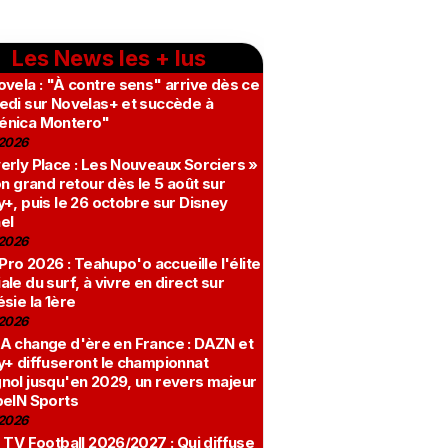
Les News les + lus
vela : "À contre sens" arrive dès ce
edi sur Novelas+ et succède à
nica Montero"
2026
erly Place : Les Nouveaux Sorciers »
on grand retour dès le 5 août sur
+, puis le 26 octobre sur Disney
el
2026
 Pro 2026 : Teahupo'o accueille l'élite
le du surf, à vivre en direct sur
sie la 1ère
2026
A change d'ère en France : DAZN et
y+ diffuseront le championnat
nol jusqu'en 2029, un revers majeur
beIN Sports
2026
 TV Football 2026/2027 : Qui diffuse