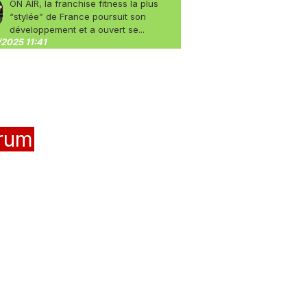
ON AIR, la franchise fitness la plus
“stylée” de France poursuit son
développement et a ouvert se...
2025 11:41
rum