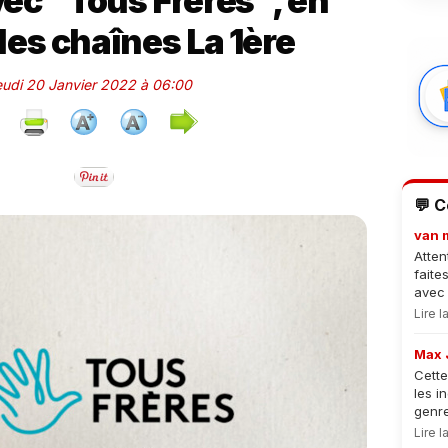
ec "Tous Frères", en
 les chaînes La 1ère
Jeudi 20 Janvier 2022 à 06:00
💬 
van 
Atten
faite
avec 
Lire 
Max 
Cette
les i
genre
Lire 