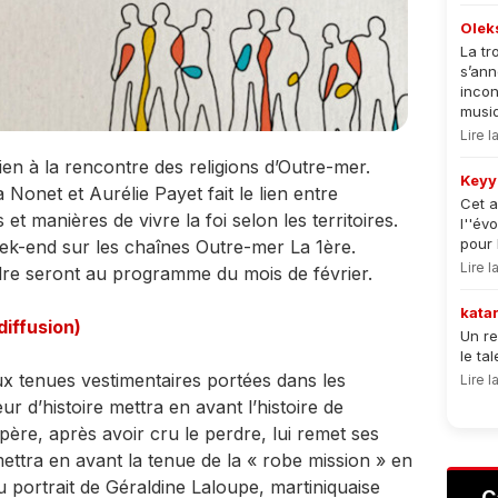
Olek
La tr
s’an
incon
musiqu
Lire 
en à la rencontre des religions d’Outre-mer.
Keyy
Nonet et Aurélie Payet fait le lien entre
Cet a
t manières de vivre la foi selon les territoires.
l''év
pour 
k-end sur les chaînes Outre-mer La 1ère.
Lire 
ndre seront au programme du mois de février.
kata
diffusion)
Un re
le ta
x tenues vestimentaires portées dans les
Lire 
ur d’histoire mettra en avant l’histoire de
 père, après avoir cru le perdre, lui remet ses
ettra en avant la tenue de la « robe mission » en
u portrait de Géraldine Laloupe, martiniquaise
C