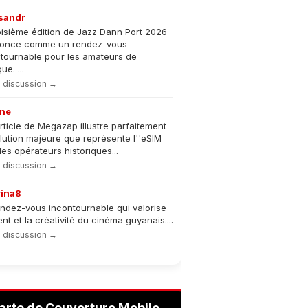
sandr
oisième édition de Jazz Dann Port 2026
nonce comme un rendez-vous
tournable pour les amateurs de
e. ...
la discussion →
ne
rticle de Megazap illustre parfaitement
olution majeure que représente l''eSIM
les opérateurs historiques...
la discussion →
rina8
ndez-vous incontournable qui valorise
lent et la créativité du cinéma guyanais....
la discussion →
arte de Couverture Mobile