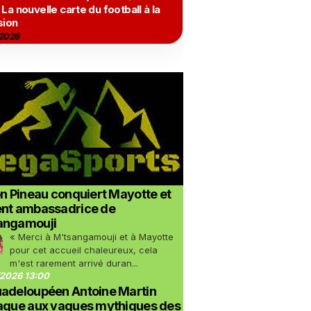
 La nouvelle carte du football à la
sion
2026
on Pineau conquiert Mayotte et
ent ambassadrice de
angamouji
« Merci à M'tsangamouji et à Mayotte
pour cet accueil chaleureux, cela
m'est rarement arrivé duran...
2026 13:00
uadeloupéen Antoine Martin
taque aux vagues mythiques des