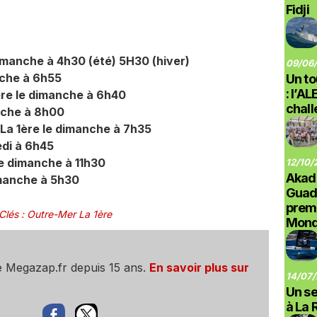
Fidji
manche à 4h30 (été) 5H30 (hiver)
09/06/
che à 6h55
Un to
: l’A
̀re le dimanche à 6h40
chal
nche à 8h00
La 1ère le dimanche à 7h35
edi à 6h45
le dimanche à 11h30
12/10/
Akad
imanche à 5h30
Guad
prem
Clés
:
Outre-Mer La 1ère
Monde
e Megazap.fr depuis 15 ans.
En savoir plus sur
14/07/
Un se
à La 