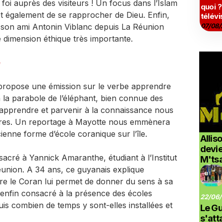
a foi auprès des visiteurs ! Un focus dans l’Islam
quoi ?
 également de se rapprocher de Dieu. Enfin,
télévi
son ami Antonin Viblanc depuis La Réunion
07/08/
e dimension éthique très importante.
e
propose une émission sur le verbe apprendre
ra la parabole de l’éléphant, bien connue des
pprendre et parvenir à la connaissance nous
tres. Un reportage à Mayotte nous emmènera
ienne forme d’école coranique sur l’île.
Allis
devi
sacré à Yannick Amaranthe, étudiant à l’Institut
M'ts
nion. A 34 ans, ce guyanais explique
e le Coran lui permet de donner du sens à sa
 enfin consacré à la présence des écoles
22/06/
is combien de temps y sont-elles installées et
Le G
s'at