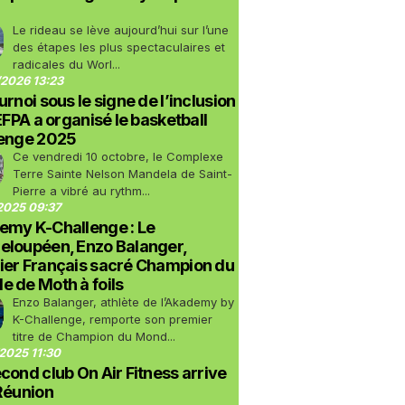
Le rideau se lève aujourd’hui sur l’une
des étapes les plus spectaculaires et
radicales du Worl...
2026 13:23
urnoi sous le signe de l’inclusion
LEFPA a organisé le basketball
lenge 2025
Ce vendredi 10 octobre, le Complexe
Terre Sainte Nelson Mandela de Saint-
Pierre a vibré au rythm...
2025 09:37
emy K-Challenge : Le
eloupéen, Enzo Balanger,
ier Français sacré Champion du
 de Moth à foils
Enzo Balanger, athlète de l’Akademy by
K-Challenge, remporte son premier
titre de Champion du Mond...
2025 11:30
cond club On Air Fitness arrive
Réunion