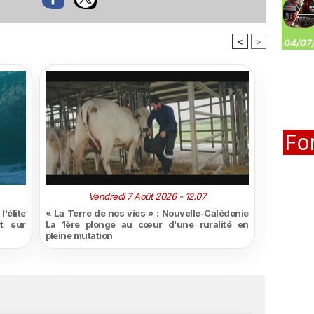
<
>
04/07/
Fo
Vendredi 7 Août 2026 - 12:07
'élite
« La Terre de nos vies » : Nouvelle-Calédonie
t sur
La 1ère plonge au cœur d'une ruralité en
pleine mutation