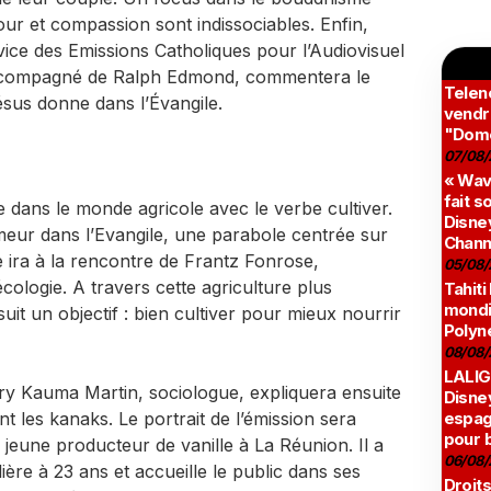
r et compassion sont indissociables. Enfin,
ce des Emissions Catholiques pour l’Audiovisuel
accompagné de Ralph Edmond, commentera le
Teleno
us donne dans l’Évangile.
vendr
"Domé
07/08/
« Wav
fait s
 dans le monde agricole avec le verbe cultiver.
Disney
emeur dans l’Evangile, une parabole centrée sur
Chann
e ira à la rencontre de Frantz Fonrose,
05/08/
écologie. A travers cette agriculture plus
Tahiti
mondia
uit un objectif : bien cultiver pour mieux nourrir
Polyné
08/08/
LALIG
ry Kauma Martin, sociologue, expliquera ensuite
Disne
nt les kanaks. Le portrait de l’émission sera
espag
pour 
jeune producteur de vanille à La Réunion. Il a
06/08/
ère à 23 ans et accueille le public dans ses
Droits