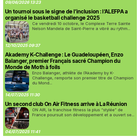
09/06/2026 13:23
Un tournoi sous le signe de l’inclusion : l’ALEFPA a
organisé le basketball challenge 2025
Ce vendredi 10 octobre, le Complexe Terre Sainte
Nelson Mandela de Saint-Pierre a vibré au rythm...
12/10/2025 09:37
Akademy K-Challenge : Le Guadeloupéen, Enzo
Balanger, premier Français sacré Champion du
Monde de Moth à foils
Enzo Balanger, athlète de l’Akademy by K-
Challenge, remporte son premier titre de Champion
du Mond...
14/07/2025 11:30
Un second club On Air Fitness arrive à La Réunion
ON AIR, la franchise fitness la plus “stylée” de
France poursuit son développement et a ouvert se...
04/07/2025 11:41