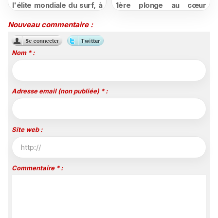
l'élite mondiale du surf, à
1ère plonge au cœur
vivre en direct sur
d'une ruralité en pleine
Polynésie la 1ère
mutation
Nouveau commentaire :
Nom * :
Adresse email (non publiée) * :
Site web :
Commentaire * :