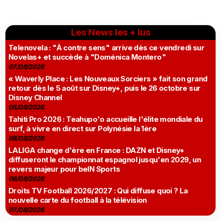
Les News les + lus
Telenovela : "À contre sens" arrive dès ce vendredi sur
Novelas+ et succède à "Doménica Montero"
07/08/2026
« Waverly Place : Les Nouveaux Sorciers » fait son grand
retour dès le 5 août sur Disney+, puis le 26 octobre sur
Disney Channel
05/08/2026
Tahiti Pro 2026 : Teahupo'o accueille l'élite mondiale du
surf, à vivre en direct sur Polynésie la 1ère
08/08/2026
LALIGA change d'ère en France : DAZN et Disney+
diffuseront le championnat espagnol jusqu'en 2029, un
revers majeur pour beIN Sports
06/08/2026
Droits TV Football 2026/2027 : Qui diffuse quoi ? La
nouvelle carte du football à la télévision
07/08/2026