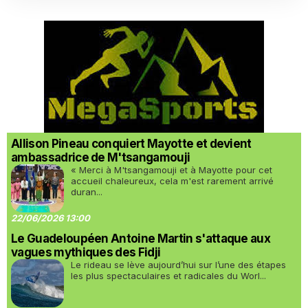
Allison Pineau conquiert Mayotte et devient
ambassadrice de M'tsangamouji
« Merci à M'tsangamouji et à Mayotte pour cet
accueil chaleureux, cela m'est rarement arrivé
duran...
22/06/2026 13:00
Le Guadeloupéen Antoine Martin s'attaque aux
vagues mythiques des Fidji
Le rideau se lève aujourd’hui sur l’une des étapes
les plus spectaculaires et radicales du Worl...