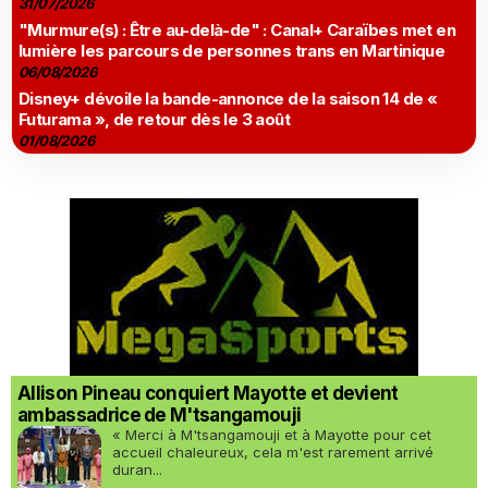
31/07/2026
"Murmure(s) : Être au-delà-de" : Canal+ Caraïbes met en
lumière les parcours de personnes trans en Martinique
06/08/2026
Disney+ dévoile la bande-annonce de la saison 14 de «
Futurama », de retour dès le 3 août
01/08/2026
Allison Pineau conquiert Mayotte et devient
ambassadrice de M'tsangamouji
« Merci à M'tsangamouji et à Mayotte pour cet
accueil chaleureux, cela m'est rarement arrivé
duran...