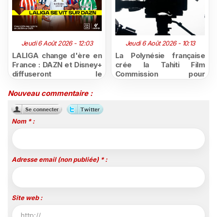
Jeudi 6 Août 2026 - 12:03
Jeudi 6 Août 2026 - 10:13
LALIGA change d'ère en
La Polynésie française
France : DAZN et Disney+
crée la Tahiti Film
diffuseront le
Commission pour
championnat espagnol
structurer et promouvoir
jusqu'en 2029, un revers
sa filière audiovisuelle
Nouveau commentaire :
majeur pour beIN Sports
Nom * :
Adresse email (non publiée) * :
Site web :