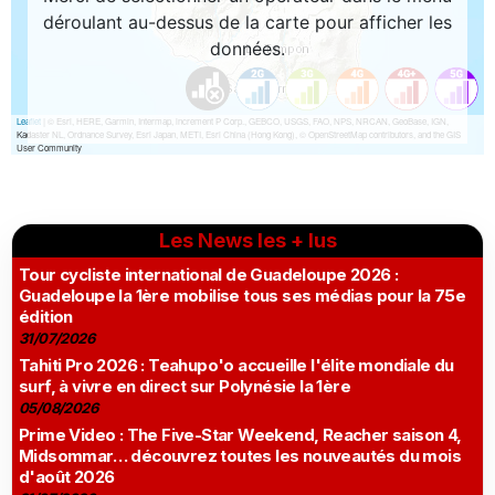
Les News les + lus
Tour cycliste international de Guadeloupe 2026 :
Guadeloupe la 1ère mobilise tous ses médias pour la 75e
édition
31/07/2026
Tahiti Pro 2026 : Teahupo'o accueille l'élite mondiale du
surf, à vivre en direct sur Polynésie la 1ère
05/08/2026
Prime Video : The Five-Star Weekend, Reacher saison 4,
Midsommar… découvrez toutes les nouveautés du mois
d'août 2026