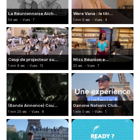
La Réunionnaise Aïch...
Were Vana : le titr...
54 sec
- Vues : 7
1 min 0 sec
- Vues : 4
Coup de projecteur su...
Miss Réunion e...
1 min 8 sec
- Vues : 13
23 sec
- Vues : 7
(Bande Annonce) Cou...
Danone Nations Club...
1 min 20 sec
- Vues : 8
1 min 0 sec
- Vues : 1