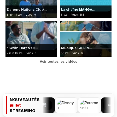
Danone Nations Club...
La chaîne MANGA...
1 min 13 sec
- Vues : 9
5 sec
- Vues : 183
"Kevin Hart & Ci...
Musique : JFP d...
2 min 16 sec
- Vues : 5
17 sec
- Vues : 6
Voir toutes les vidéos
NOUVEAUTÉS
juillet
STREAMING