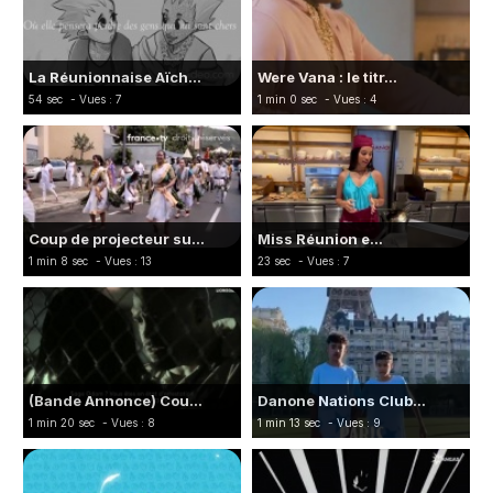
La Réunionnaise Aïch...
Were Vana : le titr...
54 sec
- Vues : 7
1 min 0 sec
- Vues : 4
Coup de projecteur su...
Miss Réunion e...
1 min 8 sec
- Vues : 13
23 sec
- Vues : 7
(Bande Annonce) Cou...
Danone Nations Club...
1 min 20 sec
- Vues : 8
1 min 13 sec
- Vues : 9