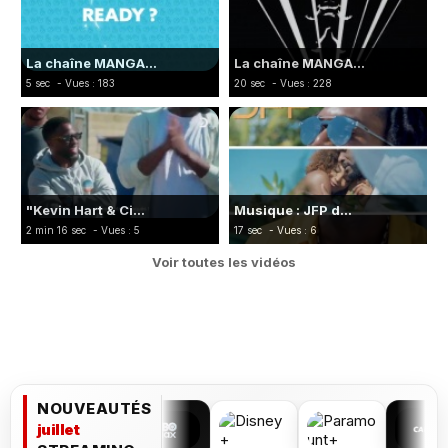
La chaîne MANGA...
La chaîne MANGA...
5 sec
- Vues : 183
20 sec
- Vues : 228
"Kevin Hart & Ci...
Musique : JFP d...
2 min 16 sec
- Vues : 5
17 sec
- Vues : 6
Voir toutes les vidéos
NOUVEAUTÉS
juillet