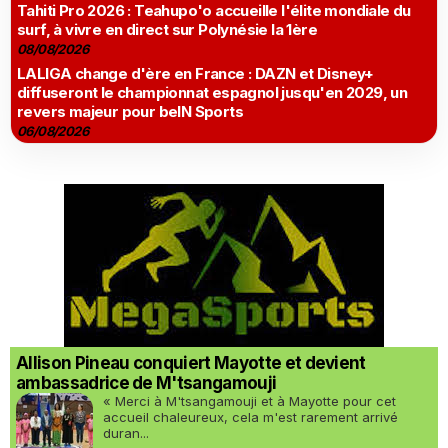
Tahiti Pro 2026 : Teahupo'o accueille l'élite mondiale du
surf, à vivre en direct sur Polynésie la 1ère
08/08/2026
LALIGA change d'ère en France : DAZN et Disney+
diffuseront le championnat espagnol jusqu'en 2029, un
revers majeur pour beIN Sports
06/08/2026
Allison Pineau conquiert Mayotte et devient
ambassadrice de M'tsangamouji
« Merci à M'tsangamouji et à Mayotte pour cet
accueil chaleureux, cela m'est rarement arrivé
duran...