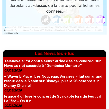
Les News les + lus
Telenovela : "À contre sens" arrive dès ce vendredi sur
Novelas+ et succède à "Doménica Montero"
07/08/2026
« Waverly Place : Les Nouveaux Sorciers » fait son grand
retour dès le 5 août sur Disney+, puis le 26 octobre sur
Disney Channel
05/08/2026
France 4 diffuse le concert de Sya capté lors du Festival
La 1ère – On Air
09/08/2026