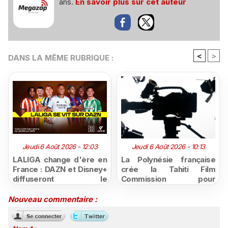
ans.
En savoir plus sur cet auteur
<
>
DANS LA MÊME RUBRIQUE :
Jeudi 6 Août 2026 - 12:03
Jeudi 6 Août 2026 - 10:13
LALIGA change d'ère en
La Polynésie française
France : DAZN et Disney+
crée la Tahiti Film
diffuseront le
Commission pour
championnat espagnol
structurer et promouvoir
jusqu'en 2029, un revers
sa filière audiovisuelle
Nouveau commentaire :
majeur pour beIN Sports