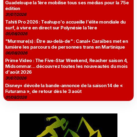
Guadeloupe la 1ère mobilise tous ses médias pour la 75e
édition
31/07/2026
Tahiti Pro 2026 : Teahupo'o accueille l'élite mondiale du
surf, à vivre en direct sur Polynésie la 1ère
05/08/2026
"Murmure(s) : Être au-delà-de" : Canal+ Caraïbes met en
lumière les parcours de personnes trans en Martinique
06/08/2026
Prime Video : The Five-Star Weekend, Reacher saison 4,
Midsommar… découvrez toutes les nouveautés du mois
d'août 2026
31/07/2026
Disney+ dévoile la bande-annonce de la saison 14 de «
Futurama », de retour dès le 3 août
01/08/2026