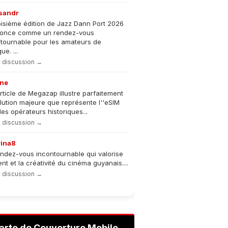
sandr
oisième édition de Jazz Dann Port 2026
nonce comme un rendez-vous
tournable pour les amateurs de
e. ...
la discussion →
ne
rticle de Megazap illustre parfaitement
olution majeure que représente l''eSIM
les opérateurs historiques...
la discussion →
rina8
ndez-vous incontournable qui valorise
lent et la créativité du cinéma guyanais....
la discussion →
arte de Couverture Mobile