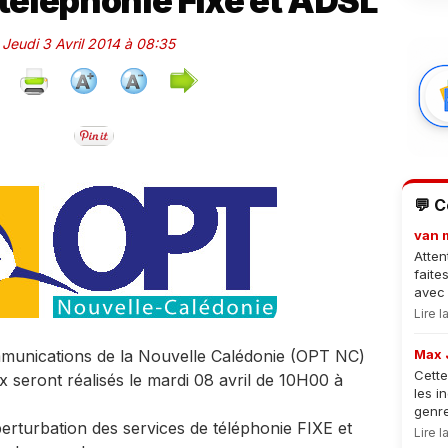
 téléphonie Fixe et ADSL
e Jeudi 3 Avril 2014 à 08:35
💬 
van 
Atten
faite
avec 
Lire 
mmunications de la Nouvelle Calédonie (OPT NC)
Max 
Cette
x seront réalisés le mardi 08 avril de 10H00 à
les i
genre
perturbation des services de téléphonie FIXE et
Lire 