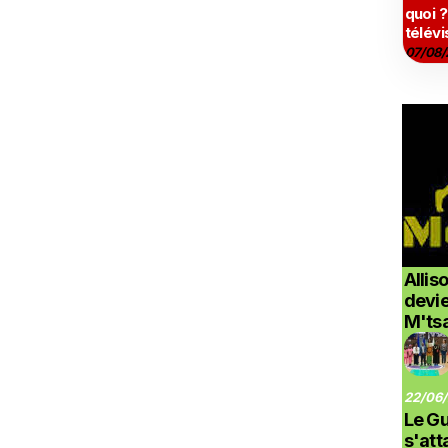
quoi ?
télévi
07/08/
Allis
devi
M'ts
22/06/
Le G
s'at