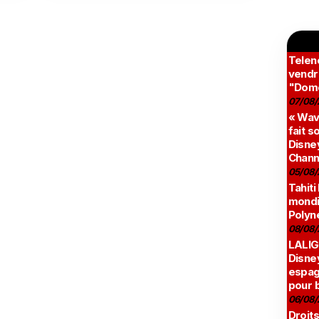
Teleno
vendr
"Domé
07/08/
« Wav
fait s
Disney
Chann
05/08/
Tahiti
mondia
Polyné
08/08/
LALIG
Disne
espag
pour 
06/08/
Droits