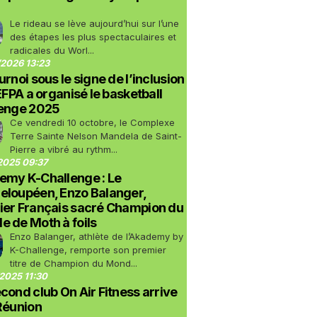
Le rideau se lève aujourd’hui sur l’une
des étapes les plus spectaculaires et
radicales du Worl...
2026 13:23
urnoi sous le signe de l’inclusion
LEFPA a organisé le basketball
lenge 2025
Ce vendredi 10 octobre, le Complexe
Terre Sainte Nelson Mandela de Saint-
Pierre a vibré au rythm...
2025 09:37
emy K-Challenge : Le
eloupéen, Enzo Balanger,
ier Français sacré Champion du
 de Moth à foils
Enzo Balanger, athlète de l’Akademy by
K-Challenge, remporte son premier
titre de Champion du Mond...
2025 11:30
cond club On Air Fitness arrive
Réunion