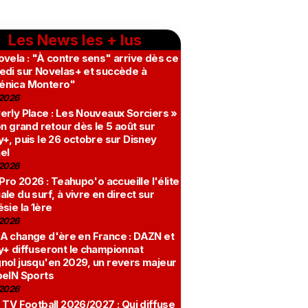
Les News les + lus
vela : "À contre sens" arrive dès ce
edi sur Novelas+ et succède à
nica Montero"
2026
erly Place : Les Nouveaux Sorciers »
on grand retour dès le 5 août sur
+, puis le 26 octobre sur Disney
el
2026
 Pro 2026 : Teahupo'o accueille l'élite
le du surf, à vivre en direct sur
sie la 1ère
2026
A change d'ère en France : DAZN et
y+ diffuseront le championnat
nol jusqu'en 2029, un revers majeur
beIN Sports
2026
 TV Football 2026/2027 : Qui diffuse