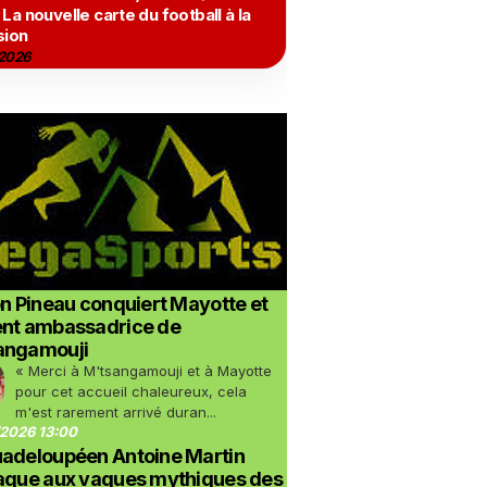
 La nouvelle carte du football à la
sion
2026
on Pineau conquiert Mayotte et
ent ambassadrice de
angamouji
« Merci à M'tsangamouji et à Mayotte
pour cet accueil chaleureux, cela
m'est rarement arrivé duran...
2026 13:00
uadeloupéen Antoine Martin
taque aux vagues mythiques des