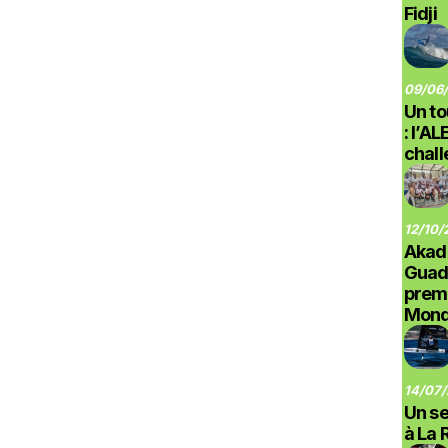
Fidji
09/06/
Un to
: l’A
chal
12/10/
Akad
Guad
prem
Monde
14/07/
Un se
à La 