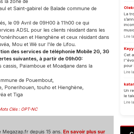
ns la zone de
Olek
Paul et Saint-gabirel de Balade commune de
La tr
s’an
sés, le 09 Avril de 09H00 à 11h00 ce qui
incon
ervices ADSL pour les clients résidant dans les
musiqu
onérihouen et Hienghène et ceux résidant dans
Lire 
uvéa, Mou et Wé sur l'ile de Lifou.
Keyy
ation des services de téléphonie Mobile 2G, 3G
Cet a
rtes suivantes, à partir de 09h00:
l''év
Les cassis, Païamboue et Moadjane dans la
pour 
Lire 
a commune de Pouembout,
kata
e, Ponerihouen, touho et Hienghène,
Un re
véa et Tiga
le ta
Lire 
Mots Clés
:
OPT-NC
e Megazap.fr depuis 15 ans.
En savoir plus sur
C