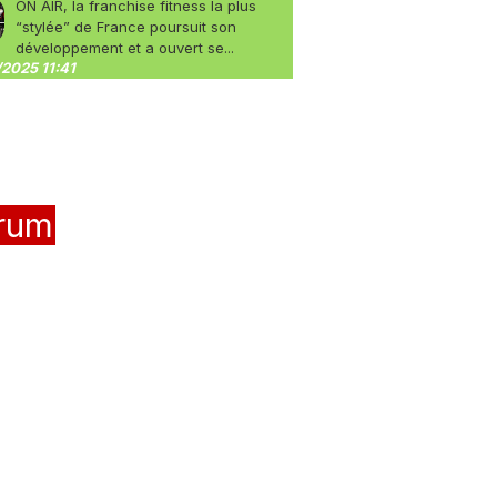
ON AIR, la franchise fitness la plus
“stylée” de France poursuit son
développement et a ouvert se...
2025 11:41
rum