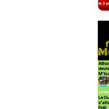
le 3 a
01/08/
Allis
devi
M'ts
22/06/
Le G
s'at
Fidji