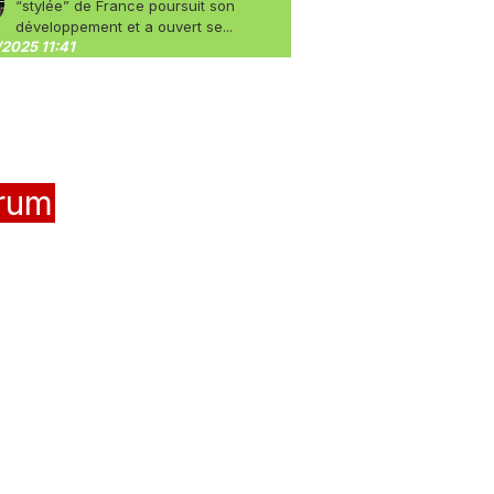
“stylée” de France poursuit son
développement et a ouvert se...
2025 11:41
rum