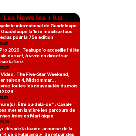
Les News les + lus
ycliste international de Guadeloupe
 Guadeloupe la 1ère mobilise tous
édias pour la 75e édition
2026
 Pro 2026 : Teahupo'o accueille l'élite
le du surf, à vivre en direct sur
sie la 1ère
2026
 Video : The Five-Star Weekend,
er saison 4, Midsommar…
vrez toutes les nouveautés du mois
t 2026
2026
re(s) : Être au-delà-de" : Canal+
bes met en lumière les parcours de
nnes trans en Martinique
2026
y+ dévoile la bande-annonce de la
 14 de « Futurama », de retour dès