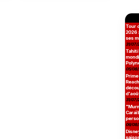
Tour c
2026 :
ses m
31/07/
Tahiti
mondia
Polyné
05/08/
Prime
Reach
décou
d'aoû
31/07/
"Murmu
Caraï
perso
06/08/
Disne
saison