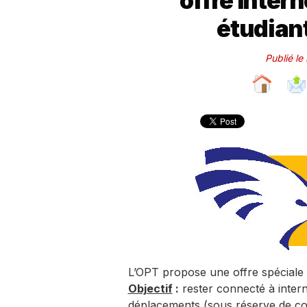
offre Intern
étudiant
Publié le
L’OPT propose une offre spéciale p
Objectif
:
rester connecté à intern
déplacements (sous réserve de co