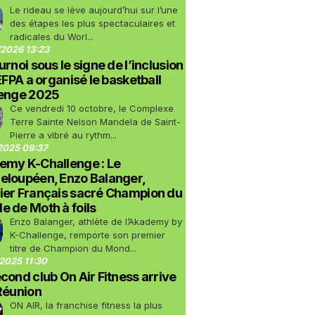
Le rideau se lève aujourd’hui sur l’une
des étapes les plus spectaculaires et
radicales du Worl...
2026 13:23
urnoi sous le signe de l’inclusion
LEFPA a organisé le basketball
lenge 2025
Ce vendredi 10 octobre, le Complexe
Terre Sainte Nelson Mandela de Saint-
Pierre a vibré au rythm...
2025 09:37
emy K-Challenge : Le
eloupéen, Enzo Balanger,
ier Français sacré Champion du
 de Moth à foils
Enzo Balanger, athlète de l’Akademy by
K-Challenge, remporte son premier
titre de Champion du Mond...
2025 11:30
cond club On Air Fitness arrive
Réunion
ON AIR, la franchise fitness la plus