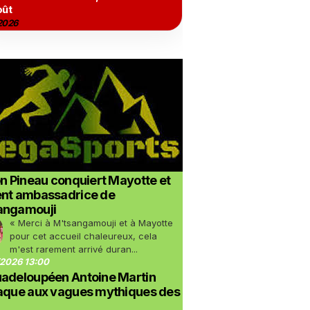
oût
2026
on Pineau conquiert Mayotte et
ent ambassadrice de
angamouji
« Merci à M'tsangamouji et à Mayotte
pour cet accueil chaleureux, cela
m'est rarement arrivé duran...
2026 13:00
uadeloupéen Antoine Martin
taque aux vagues mythiques des