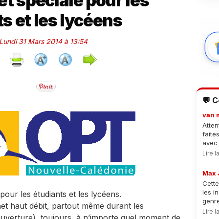
et spéciale pour les
s et les lycéens
 Lundi 31 Mars 2014 à 13:54
💬 
van 
Atten
faite
avec 
Lire 
Max 
Cette
les i
our les étudiants et les lycéens.
genre
et haut débit, partout même durant les
Lire 
uverture), toujours, à n’importe quel moment de