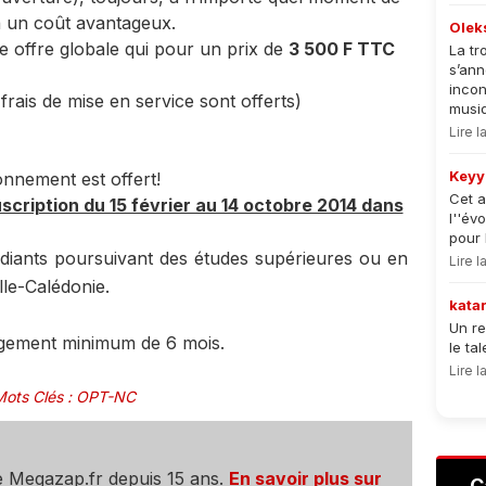
 à un coût avantageux.
Olek
ne offre globale qui pour un prix de
3 500 F TTC
La tr
s’an
incon
frais de mise en service sont offerts)
musiqu
Lire 
Keyy
nnement est offert!
Cet a
scription du 15 février au 14 octobre 2014 dans
l''év
pour 
udiants poursuivant des études supérieures ou en
Lire 
le-Calédonie.
kata
Un re
agement minimum de 6 mois.
le ta
Lire 
Mots Clés
:
OPT-NC
e Megazap.fr depuis 15 ans.
En savoir plus sur
C