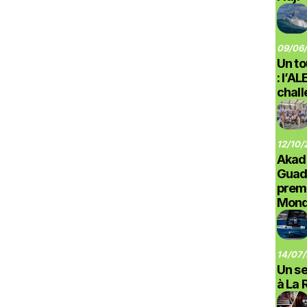
09/06/
Un to
: l’A
chal
12/10/
Akad
Guad
prem
Monde
14/07/
Un se
à La 