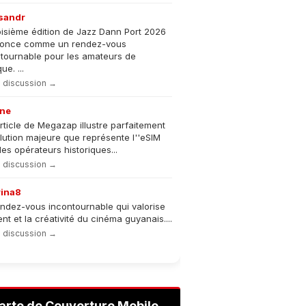
sandr
oisième édition de Jazz Dann Port 2026
nonce comme un rendez-vous
tournable pour les amateurs de
e. ...
la discussion →
ne
rticle de Megazap illustre parfaitement
olution majeure que représente l''eSIM
les opérateurs historiques...
la discussion →
rina8
ndez-vous incontournable qui valorise
lent et la créativité du cinéma guyanais....
la discussion →
arte de Couverture Mobile