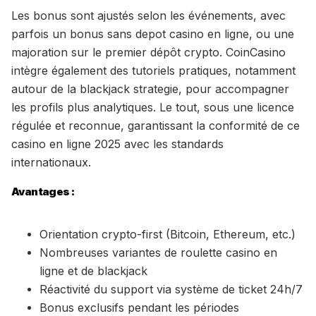
Les bonus sont ajustés selon les événements, avec
parfois un bonus sans depot casino en ligne, ou une
majoration sur le premier dépôt crypto. CoinCasino
intègre également des tutoriels pratiques, notamment
autour de la blackjack strategie, pour accompagner
les profils plus analytiques. Le tout, sous une licence
régulée et reconnue, garantissant la conformité de ce
casino en ligne 2025 avec les standards
internationaux.
Avantages :
Orientation crypto-first (Bitcoin, Ethereum, etc.)
Nombreuses variantes de roulette casino en
ligne et de blackjack
Réactivité du support via système de ticket 24h/7
Bonus exclusifs pendant les périodes