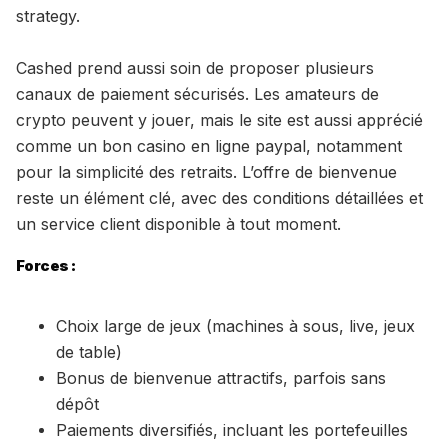
strategy.
Cashed prend aussi soin de proposer plusieurs
canaux de paiement sécurisés. Les amateurs de
crypto peuvent y jouer, mais le site est aussi apprécié
comme un bon casino en ligne paypal, notamment
pour la simplicité des retraits. L’offre de bienvenue
reste un élément clé, avec des conditions détaillées et
un service client disponible à tout moment.
Forces :
Choix large de jeux (machines à sous, live, jeux
de table)
Bonus de bienvenue attractifs, parfois sans
dépôt
Paiements diversifiés, incluant les portefeuilles