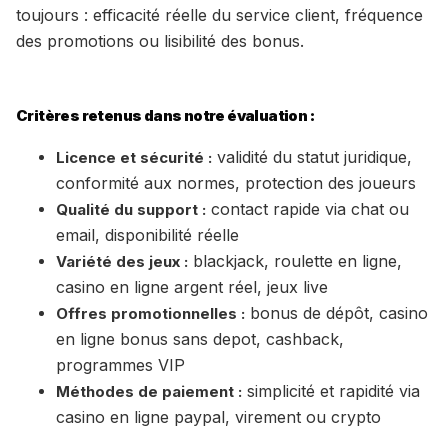
toujours : efficacité réelle du service client, fréquence
des promotions ou lisibilité des bonus.
Critères retenus dans notre évaluation :
validité du statut juridique,
Licence et sécurité :
conformité aux normes, protection des joueurs
contact rapide via chat ou
Qualité du support :
email, disponibilité réelle
blackjack, roulette en ligne,
Variété des jeux :
casino en ligne argent réel, jeux live
bonus de dépôt, casino
Offres promotionnelles :
en ligne bonus sans depot, cashback,
programmes VIP
simplicité et rapidité via
Méthodes de paiement :
casino en ligne paypal, virement ou crypto