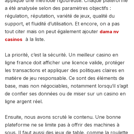
appliqué une méthode rigoureuse. Chaque plateforme
a été analysée selon des paramètres objectifs :
régulation, réputation, variété de jeux, qualité du
support, et fluidité d’utilisation. Et encore, on a pas
tout citer mais on peut également ajouter
dama nv
à la liste.
casinos
La priorité, c’est la sécurité. Un meilleur casino en
ligne france doit afficher une licence valide, protéger
les transactions et appliquer des politiques claires en
matière de jeu responsable. Ce sont des éléments de
base, mais non négociables, notamment lorsqu’il s’agit
de confier ses données ou de miser sur un casino en
ligne argent réel.
Ensuite, nous avons scruté le contenu. Une bonne
plateforme ne se limite pas à offrir des machines à
sous. Il faut aussi des jeux de table, comme la roulette