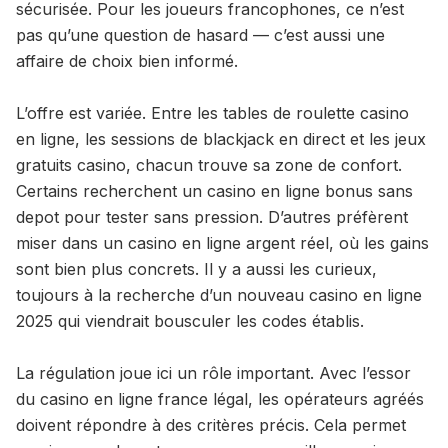
sécurisée. Pour les joueurs francophones, ce n’est
pas qu’une question de hasard — c’est aussi une
affaire de choix bien informé.
L’offre est variée. Entre les tables de roulette casino
en ligne, les sessions de blackjack en direct et les jeux
gratuits casino, chacun trouve sa zone de confort.
Certains recherchent un casino en ligne bonus sans
depot pour tester sans pression. D’autres préfèrent
miser dans un casino en ligne argent réel, où les gains
sont bien plus concrets. Il y a aussi les curieux,
toujours à la recherche d’un nouveau casino en ligne
2025 qui viendrait bousculer les codes établis.
La régulation joue ici un rôle important. Avec l’essor
du casino en ligne france légal, les opérateurs agréés
doivent répondre à des critères précis. Cela permet