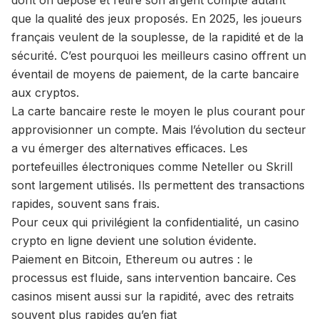
dont on dépose et retire son argent compte autant
que la qualité des jeux proposés. En 2025, les joueurs
français veulent de la souplesse, de la rapidité et de la
sécurité. C’est pourquoi les meilleurs casino offrent un
éventail de moyens de paiement, de la carte bancaire
aux cryptos.
La carte bancaire reste le moyen le plus courant pour
approvisionner un compte. Mais l’évolution du secteur
a vu émerger des alternatives efficaces. Les
portefeuilles électroniques comme Neteller ou Skrill
sont largement utilisés. Ils permettent des transactions
rapides, souvent sans frais.
Pour ceux qui privilégient la confidentialité, un casino
crypto en ligne devient une solution évidente.
Paiement en Bitcoin, Ethereum ou autres : le
processus est fluide, sans intervention bancaire. Ces
casinos misent aussi sur la rapidité, avec des retraits
souvent plus rapides qu’en fiat