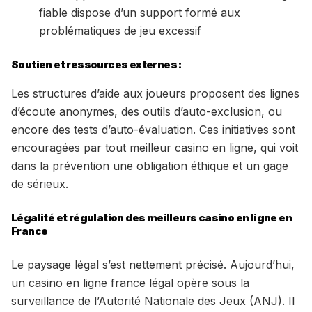
fiable dispose d’un support formé aux
problématiques de jeu excessif
Soutien et ressources externes :
Les structures d’aide aux joueurs proposent des lignes
d’écoute anonymes, des outils d’auto-exclusion, ou
encore des tests d’auto-évaluation. Ces initiatives sont
encouragées par tout meilleur casino en ligne, qui voit
dans la prévention une obligation éthique et un gage
de sérieux.
Légalité et régulation des meilleurs casino en ligne en
France
Le paysage légal s’est nettement précisé. Aujourd’hui,
un casino en ligne france légal opère sous la
surveillance de l’Autorité Nationale des Jeux (ANJ). Il