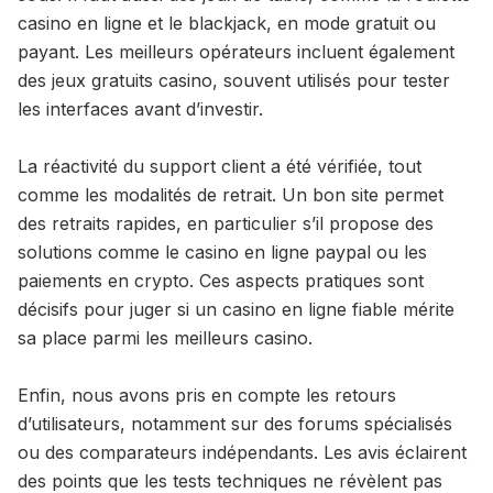
casino en ligne et le blackjack, en mode gratuit ou
payant. Les meilleurs opérateurs incluent également
des jeux gratuits casino, souvent utilisés pour tester
les interfaces avant d’investir.
La réactivité du support client a été vérifiée, tout
comme les modalités de retrait. Un bon site permet
des retraits rapides, en particulier s’il propose des
solutions comme le casino en ligne paypal ou les
paiements en crypto. Ces aspects pratiques sont
décisifs pour juger si un casino en ligne fiable mérite
sa place parmi les meilleurs casino.
Enfin, nous avons pris en compte les retours
d’utilisateurs, notamment sur des forums spécialisés
ou des comparateurs indépendants. Les avis éclairent
des points que les tests techniques ne révèlent pas