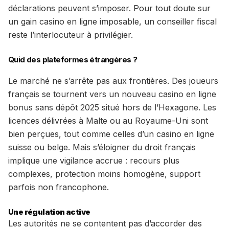
déclarations peuvent s’imposer. Pour tout doute sur
un gain casino en ligne imposable, un conseiller fiscal
reste l’interlocuteur à privilégier.
​Quid des plateformes étrangères ?
Le marché ne s’arrête pas aux frontières. Des joueurs
français se tournent vers un nouveau casino en ligne
bonus sans dépôt 2025 situé hors de l’Hexagone. Les
licences délivrées à Malte ou au Royaume-Uni sont
bien perçues, tout comme celles d’un casino en ligne
suisse ou belge. Mais s’éloigner du droit français
implique une vigilance accrue : recours plus
complexes, protection moins homogène, support
parfois non francophone.
Une régulation active
Les autorités ne se contentent pas d’accorder des