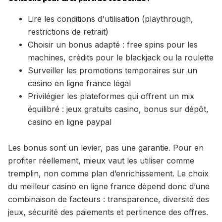
Lire les conditions d'utilisation (playthrough,
restrictions de retrait)
Choisir un bonus adapté : free spins pour les
machines, crédits pour le blackjack ou la roulette
Surveiller les promotions temporaires sur un
casino en ligne france légal
Privilégier les plateformes qui offrent un mix
équilibré : jeux gratuits casino, bonus sur dépôt,
casino en ligne paypal
Les bonus sont un levier, pas une garantie. Pour en
profiter réellement, mieux vaut les utiliser comme
tremplin, non comme plan d’enrichissement. Le choix
du meilleur casino en ligne france dépend donc d’une
combinaison de facteurs : transparence, diversité des
jeux, sécurité des paiements et pertinence des offres.