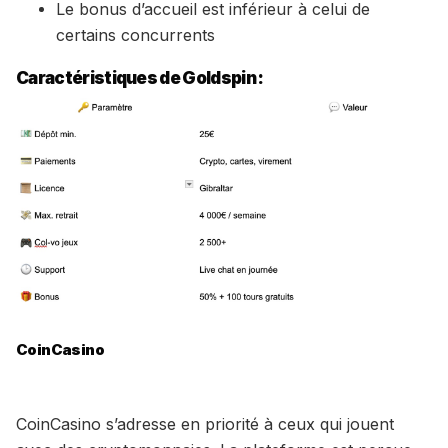
Le bonus d’accueil est inférieur à celui de
certains concurrents
Caractéristiques de Goldspin :
CoinCasino
CoinCasino s’adresse en priorité à ceux qui jouent