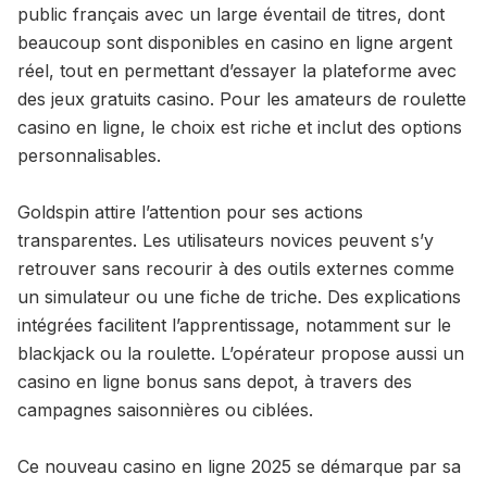
public français avec un large éventail de titres, dont
beaucoup sont disponibles en casino en ligne argent
réel, tout en permettant d’essayer la plateforme avec
des jeux gratuits casino. Pour les amateurs de roulette
casino en ligne, le choix est riche et inclut des options
personnalisables.
Goldspin attire l’attention pour ses actions
transparentes. Les utilisateurs novices peuvent s’y
retrouver sans recourir à des outils externes comme
un simulateur ou une fiche de triche. Des explications
intégrées facilitent l’apprentissage, notamment sur le
blackjack ou la roulette. L’opérateur propose aussi un
casino en ligne bonus sans depot, à travers des
campagnes saisonnières ou ciblées.
Ce nouveau casino en ligne 2025 se démarque par sa