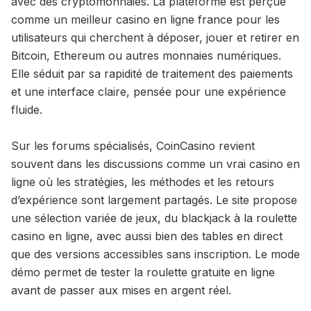
avec des cryptomonnaies. La plateforme est perçue
comme un meilleur casino en ligne france pour les
utilisateurs qui cherchent à déposer, jouer et retirer en
Bitcoin, Ethereum ou autres monnaies numériques.
Elle séduit par sa rapidité de traitement des paiements
et une interface claire, pensée pour une expérience
fluide.
Sur les forums spécialisés, CoinCasino revient
souvent dans les discussions comme un vrai casino en
ligne où les stratégies, les méthodes et les retours
d’expérience sont largement partagés. Le site propose
une sélection variée de jeux, du blackjack à la roulette
casino en ligne, avec aussi bien des tables en direct
que des versions accessibles sans inscription. Le mode
démo permet de tester la roulette gratuite en ligne
avant de passer aux mises en argent réel.