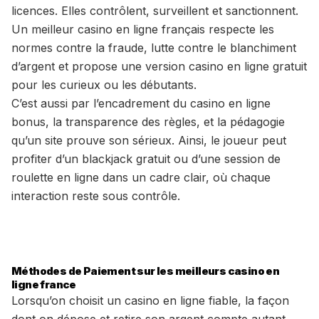
licences. Elles contrôlent, surveillent et sanctionnent.
Un meilleur casino en ligne français respecte les
normes contre la fraude, lutte contre le blanchiment
d’argent et propose une version casino en ligne gratuit
pour les curieux ou les débutants.
C’est aussi par l’encadrement du casino en ligne
bonus, la transparence des règles, et la pédagogie
qu’un site prouve son sérieux. Ainsi, le joueur peut
profiter d’un blackjack gratuit ou d’une session de
roulette en ligne dans un cadre clair, où chaque
interaction reste sous contrôle.
Méthodes de Paiement sur les meilleurs casino en
ligne france
Lorsqu’on choisit un casino en ligne fiable, la façon