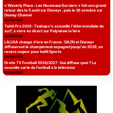
« Waverly Place : Les Nouveaux Sorciers » fait son grand
retour dès le 5 août sur Disney+, puis le 26 octobre sur
Disney Channel
05/08/2026
Tahiti Pro 2026 : Teahupo'o accueille l'élite mondiale du
surf, à vivre en direct sur Polynésie la 1ère
08/08/2026
LALIGA change d'ère en France : DAZN et Disney+
diffuseront le championnat espagnol jusqu'en 2029, un
revers majeur pour beIN Sports
06/08/2026
Droits TV Football 2026/2027 : Qui diffuse quoi ? La
nouvelle carte du football à la télévision
07/08/2026