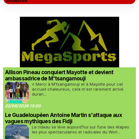
01/08/2026
Allison Pineau conquiert Mayotte et devient
ambassadrice de M'tsangamouji
« Merci à M'tsangamouji et à Mayotte pour cet
accueil chaleureux, cela m'est rarement arrivé
duran...
22/06/2026 13:00
Le Guadeloupéen Antoine Martin s'attaque aux
vagues mythiques des Fidji
Le rideau se lève aujourd’hui sur l’une des étapes
les plus spectaculaires et radicales du Worl...