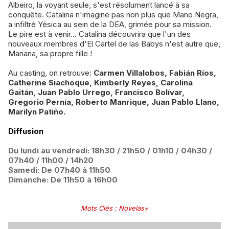
Albeiro, la voyant seule, s'est résolument lancé à sa
conquête. Catalina n'imagine pas non plus que Mano Negra,
a infiltré Yésica au sein de la DEA, grimée pour sa mission.
Le pire est à venir... Catalina découvrira que l'un des
nouveaux membres d'El Cartel de las Babys n'est autre que,
Mariana, sa propre fille !
Au casting, on retrouve:
Carmen Villalobos, Fabián Ríos,
Catherine Siachoque, Kimberly Reyes, Carolina
Gaitán, Juan Pablo Urrego, Francisco Bolívar,
Gregorio Pernía, Roberto Manrique, Juan Pablo Llano,
Marilyn Patiño.
Diffusion
Du lundi au vendredi: 18h30 / 21h50 / 01h10 / 04h30 /
07h40 / 11h00 / 14h20
Samedi: De 07h40 à 11h50
Dimanche: De 11h50 à 16h00
Mots Clés
:
Novelas+