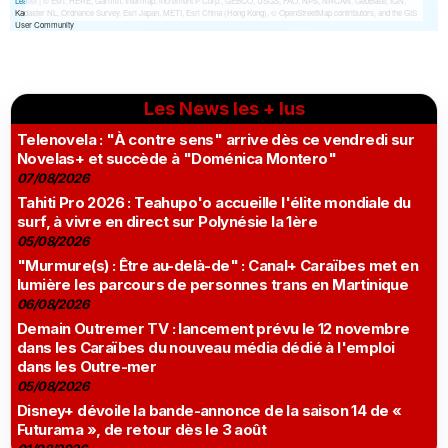
Les News les + lus
Telenovela : "À contre sens" arrive dès ce vendredi sur
Novelas+ et succède à "Doménica Montero"
07/08/2026
Tahiti Pro 2026 : Teahupo'o accueille l'élite mondiale du
surf, à vivre en direct sur Polynésie la 1ère
05/08/2026
"Murmure(s) : Être au-delà-de" : Canal+ Caraïbes met en
lumière les parcours de personnes trans en Martinique
06/08/2026
Demain Outremer TV : lancement prévu le 12 novembre
dans les Caraïbes du nouveau média dédié à l'emploi
dans les Outre-mer
05/08/2026
Disney+ dévoile la bande-annonce de la saison 14 de «
Futurama », de retour dès le 3 août