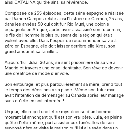
ainsi CATALINA qui tire ainsi sa révérence.
Composée de 255 épisodes, cette série espagnole réalisée
par Ramon Campos relate ainsi l'histoire de Carmen, 25 ans,
dans les années 50 qui doit fuir Rio Muni, une colonie
espagnole en Afrique, après avoir assassiné son futur mari,
le fils de l'homme le plus puissant de la région qui était
violent avec elle. Dans l'espoir de recommencer sa vie à
zéro en Espagne, elle doit laisser derrière elle Kiros, son
grand amour et sa famille...
Aujourd'hui. Julia, 36 ans, se sent prisonnière de sa vie à
Madrid et traverse une crise identitaire. Son rêve de devenir
une créatrice de mode s'envole.
Son entourage, et plus particulièrement sa mère, prend tout
le temps des décisions à sa place. Même son futur mari
avait l'intention de déménager au Canada après leur mariage
sans qu'elle en soit informée !
Un jour, elle reçoit une lettre mystérieuse d'un homme
mourant lui annonçant qu'il est son vrai père. Julia, en pleine
quête d'elle-même, part assister aux funérailles de son
supposé père et visite la maison qu'il lui a laissée dans un