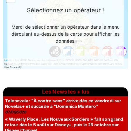
Les News les + lus
Telenovela : "À contre sens" arrive dès ce vendredi sur
Novelas+ et succède à "Doménica Montero"
07/08/2026
« Waverly Place : Les Nouveaux Sorciers » fait son grand
retour dès le 5 août sur Disney+, puis le 26 octobre sur
Disney Channel