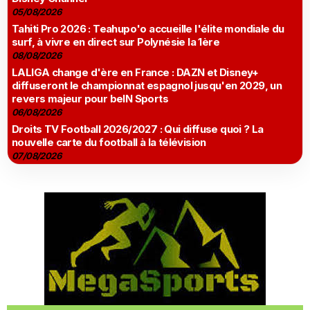
05/08/2026
Tahiti Pro 2026 : Teahupo'o accueille l'élite mondiale du
surf, à vivre en direct sur Polynésie la 1ère
08/08/2026
LALIGA change d'ère en France : DAZN et Disney+
diffuseront le championnat espagnol jusqu'en 2029, un
revers majeur pour beIN Sports
06/08/2026
Droits TV Football 2026/2027 : Qui diffuse quoi ? La
nouvelle carte du football à la télévision
07/08/2026