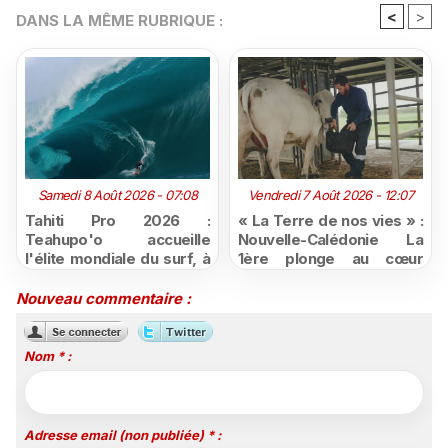
<
>
DANS LA MÊME RUBRIQUE :
Samedi 8 Août 2026 - 07:08
Vendredi 7 Août 2026 - 12:07
Tahiti Pro 2026 :
« La Terre de nos vies » :
Teahupo'o accueille
Nouvelle-Calédonie La
l'élite mondiale du surf, à
1ère plonge au cœur
vivre en direct sur
d'une ruralité en pleine
Polynésie la 1ère
mutation
Nouveau commentaire :
Nom * :
Adresse email (non publiée) * :