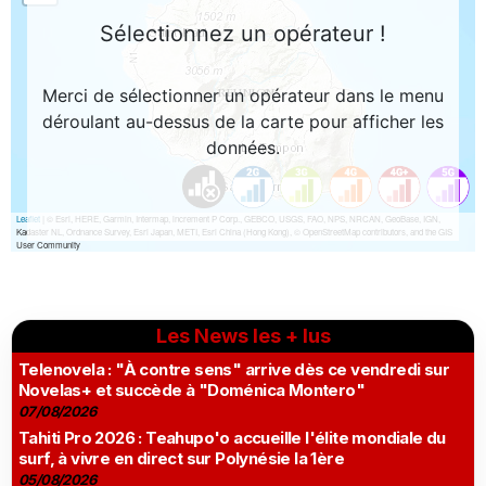
Les News les + lus
Telenovela : "À contre sens" arrive dès ce vendredi sur
Novelas+ et succède à "Doménica Montero"
07/08/2026
Tahiti Pro 2026 : Teahupo'o accueille l'élite mondiale du
surf, à vivre en direct sur Polynésie la 1ère
05/08/2026