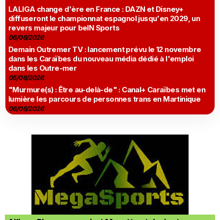
LALIGA change d'ère en France : DAZN et Disney+
diffuseront le championnat espagnol jusqu'en 2029, un
revers majeur pour beIN Sports
06/08/2026
Demain Outremer TV : lancement prévu le 12 novembre
dans les Caraïbes du nouveau média dédié à l'emploi
dans les Outre-mer
05/08/2026
"Murmure(s) : Être au-delà-de" : Canal+ Caraïbes met en
lumière les parcours de personnes trans en Martinique
06/08/2026