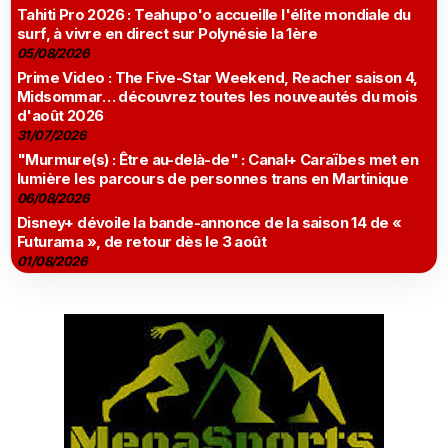
Tahiti Pro 2026 : Teahupo'o accueille l'élite mondiale du
surf, à vivre en direct sur Polynésie la 1ère
05/08/2026
Prime Video : The Five-Star Weekend, Reacher saison 4,
Midsommar… découvrez toutes les nouveautés du mois
d'août 2026
31/07/2026
"Murmure(s) : Être au-delà-de" : Canal+ Caraïbes met en
lumière les parcours de personnes trans en Martinique
06/08/2026
Disney+ dévoile la bande-annonce de la saison 14 de «
Futurama », de retour dès le 3 août
01/08/2026