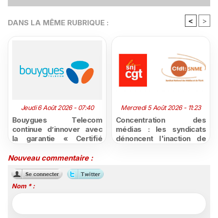
<
>
DANS LA MÊME RUBRIQUE :
Jeudi 6 Août 2026 - 07:40
Mercredi 5 Août 2026 - 11:23
Bouygues Telecom
Concentration des
continue d’innover avec
médias : les syndicats
la garantie « Certifié
dénoncent l'inaction de
moins cher ou remboursé
l'État après la décision du
»
Conseil d'État
Nouveau commentaire :
Nom * :