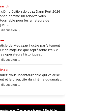
sandr
oisième édition de Jazz Dann Port 2026
nonce comme un rendez-vous
tournable pour les amateurs de
e. ...
la discussion →
ne
rticle de Megazap illustre parfaitement
olution majeure que représente l''eSIM
les opérateurs historiques...
la discussion →
rina8
ndez-vous incontournable qui valorise
lent et la créativité du cinéma guyanais....
la discussion →
arte de Couverture Mobile