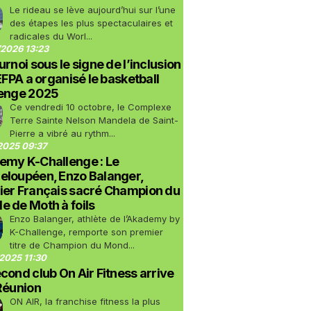
Le rideau se lève aujourd’hui sur l’une
des étapes les plus spectaculaires et
radicales du Worl...
2026 13:23
urnoi sous le signe de l’inclusion
LEFPA a organisé le basketball
lenge 2025
Ce vendredi 10 octobre, le Complexe
Terre Sainte Nelson Mandela de Saint-
Pierre a vibré au rythm...
2025 09:37
emy K-Challenge : Le
eloupéen, Enzo Balanger,
ier Français sacré Champion du
 de Moth à foils
Enzo Balanger, athlète de l’Akademy by
K-Challenge, remporte son premier
titre de Champion du Mond...
2025 11:30
cond club On Air Fitness arrive
Réunion
ON AIR, la franchise fitness la plus