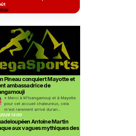
oût
2026
on Pineau conquiert Mayotte et
ent ambassadrice de
angamouji
« Merci à M'tsangamouji et à Mayotte
pour cet accueil chaleureux, cela
m'est rarement arrivé duran...
2026 13:00
uadeloupéen Antoine Martin
taque aux vagues mythiques des