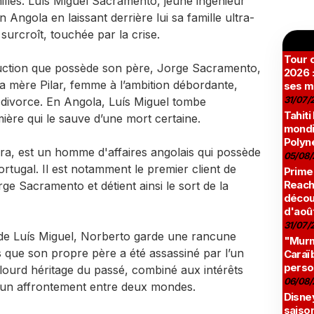
amilles. Luís Miguel Sacramento, jeune ingénieur
en Angola en laissant derrière lui sa famille ultra-
 surcroît, touchée par la crise.
Tour c
ruction que possède son père, Jorge Sacramento,
2026 :
sa mère Pilar, femme à l’ambition débordante,
ses m
31/07/
 divorce. En Angola, Luís Miguel tombe
Tahiti
ière qui le sauve d’une mort certaine.
mondia
Polyné
a, est un homme d'affaires angolais qui possède
05/08/
rtugal. Il est notamment le premier client de
Prime
Reach
ge Sacramento et détient ainsi le sort de la
décou
d'aoû
31/07/
de Luís Miguel, Norberto garde une rancune
"Murmu
s que son propre père a été assassiné par l’un
Caraï
perso
 lourd héritage du passé, combiné aux intérêts
06/08/
 un affrontement entre deux mondes.
Disne
saison