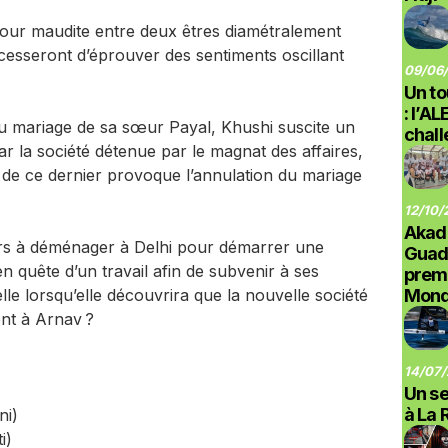
our maudite entre deux êtres diamétralement
cesseront d’éprouver des sentiments oscillant
09/06/
Un to
: l’A
au mariage de sa sœur Payal, Khushi suscite un
chal
ar la société détenue par le magnat des affaires,
de ce dernier provoque l’annulation du mariage
12/10/
Akad
rs à déménager à Delhi pour démarrer une
Guad
n quête d’un travail afin de subvenir à ses
prem
le lorsqu’elle découvrira que la nouvelle société
Monde
ent à Arnav ?
14/07/
Un se
à La 
ni)
i)