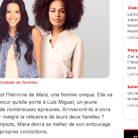
Olek
La tr
s’an
incon
musiqu
Lire 
Keyy
Cet a
l''év
pour 
Lire 
Combats de femmes
kata
Un re
est l’héroïne de
Mara
, une femme unique. Elle va
le ta
mour qu’elle porte à Luís Miguel, un jeune
Lire 
 de nombreuses épreuves. Arriveront-ils à vivre
r malgré la réticence de leurs deux familles ?
mplots, Mara devra se méfier de son entourage
 propres convictions.
C