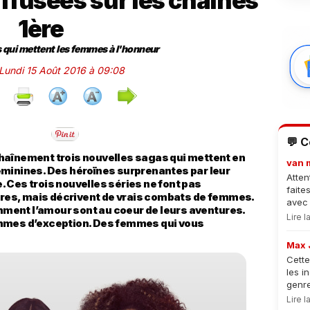
iffusées sur les chaînes
1ère
 qui mettent les femmes à l'honneur
 Lundi 15 Août 2016 à 09:08
💬 
haînement trois nouvelles sagas qui mettent en
van 
éminines. Des héroïnes surprenantes par leur
Atten
 Ces trois nouvelles séries ne font pas
faite
oires, mais décrivent de vrais combats de femmes.
avec 
emment l’amour sont au coeur de leurs aventures.
Lire 
emmes d’exception. Des femmes qui vous
Max 
Cette
les i
genre
Lire 