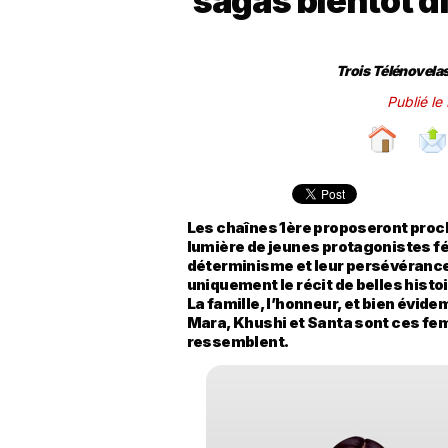
sagas bientôt d
Trois Télénovelas
Publié le
Les chaînes 1ère proposeront proc
lumière de jeunes protagonistes f
déterminisme et leur persévérance.
uniquement le récit de belles hist
La famille, l’honneur, et bien évid
Mara, Khushi et Santa sont ces f
ressemblent.