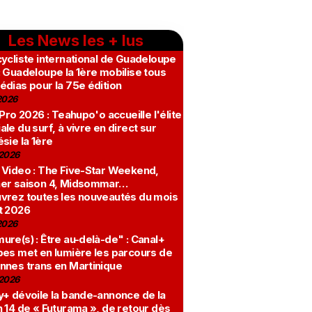
Les News les + lus
ycliste international de Guadeloupe
 Guadeloupe la 1ère mobilise tous
édias pour la 75e édition
2026
 Pro 2026 : Teahupo'o accueille l'élite
le du surf, à vivre en direct sur
sie la 1ère
2026
 Video : The Five-Star Weekend,
er saison 4, Midsommar…
vrez toutes les nouveautés du mois
t 2026
2026
re(s) : Être au-delà-de" : Canal+
bes met en lumière les parcours de
nnes trans en Martinique
2026
y+ dévoile la bande-annonce de la
 14 de « Futurama », de retour dès