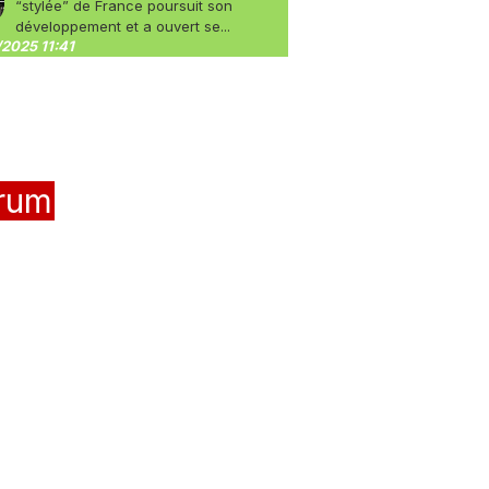
“stylée” de France poursuit son
développement et a ouvert se...
2025 11:41
rum