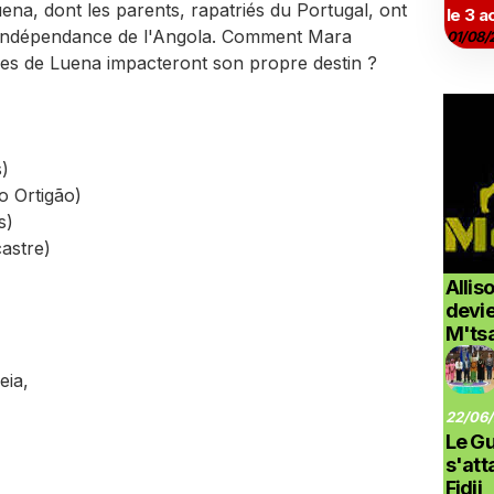
ena, dont les parents, rapatriés du Portugal, ont
le 3 a
 l'indépendance de l'Angola. Comment Mara
01/08/
illes de Luena impacteront son propre destin ?
)
 Ortigão)
s)
astre)
Allis
devi
M'ts
eia,
22/06/
Le G
s'at
Fidji