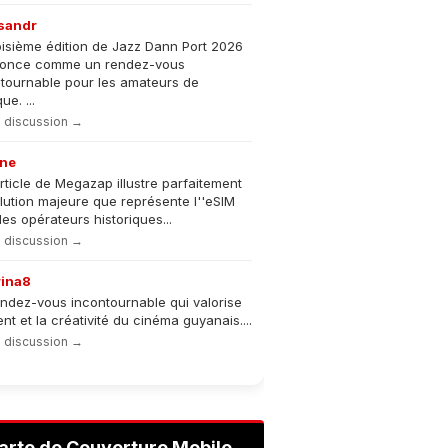
sandr
oisième édition de Jazz Dann Port 2026
nonce comme un rendez-vous
tournable pour les amateurs de
e. ...
la discussion →
ne
rticle de Megazap illustre parfaitement
olution majeure que représente l''eSIM
les opérateurs historiques...
la discussion →
rina8
ndez-vous incontournable qui valorise
lent et la créativité du cinéma guyanais....
la discussion →
arte de Couverture Mobile