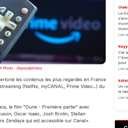
Olek
La tr
s’an
incon
musiqu
Lire 
Keyy
Cet a
l''év
pour 
t Photo : Depositphotos
Lire 
pertorié les contenus les plus regardés en France
kata
 streaming (Netflix, myCANAL, Prime Video...) du
Un re
le ta
Lire 
ace, le film "Dune - Première partie" avec
son, Oscar Isaac, Josh Brolin, Stellan
e Zendaya qui est accessible sur Canal+.
C