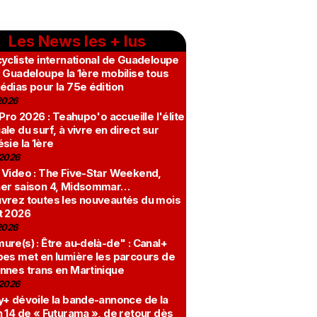
Les News les + lus
ycliste international de Guadeloupe
 Guadeloupe la 1ère mobilise tous
édias pour la 75e édition
2026
 Pro 2026 : Teahupo'o accueille l'élite
le du surf, à vivre en direct sur
sie la 1ère
2026
 Video : The Five-Star Weekend,
er saison 4, Midsommar…
vrez toutes les nouveautés du mois
t 2026
2026
re(s) : Être au-delà-de" : Canal+
bes met en lumière les parcours de
nnes trans en Martinique
2026
y+ dévoile la bande-annonce de la
 14 de « Futurama », de retour dès