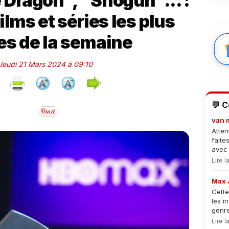
e Dragon", "Shogun"... :
ilms et séries les plus
es de la semaine
 Jeudi 21 Mars 2024 à 09:10
💬 
van 
Atten
faite
avec 
Lire 
Max 
Cette
les i
genre
Lire 