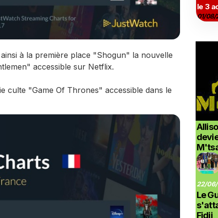
le 3 a
01/08/
 ainsi à la première place "Shogun" la nouvelle
tlemen" accessible sur Netflix.
rie culte "Game Of Thrones" accessible dans le
Allis
devi
M'ts
22/06/
Le G
s'at
Fidji