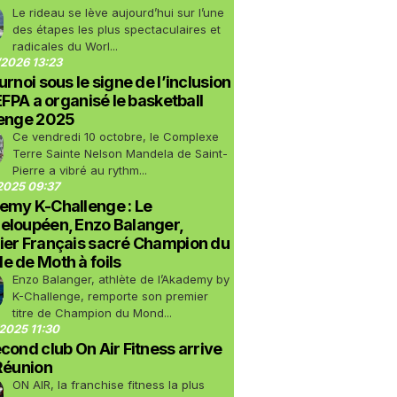
Le rideau se lève aujourd’hui sur l’une
des étapes les plus spectaculaires et
radicales du Worl...
2026 13:23
urnoi sous le signe de l’inclusion
LEFPA a organisé le basketball
lenge 2025
Ce vendredi 10 octobre, le Complexe
Terre Sainte Nelson Mandela de Saint-
Pierre a vibré au rythm...
2025 09:37
emy K-Challenge : Le
eloupéen, Enzo Balanger,
ier Français sacré Champion du
 de Moth à foils
Enzo Balanger, athlète de l’Akademy by
K-Challenge, remporte son premier
titre de Champion du Mond...
2025 11:30
cond club On Air Fitness arrive
Réunion
ON AIR, la franchise fitness la plus