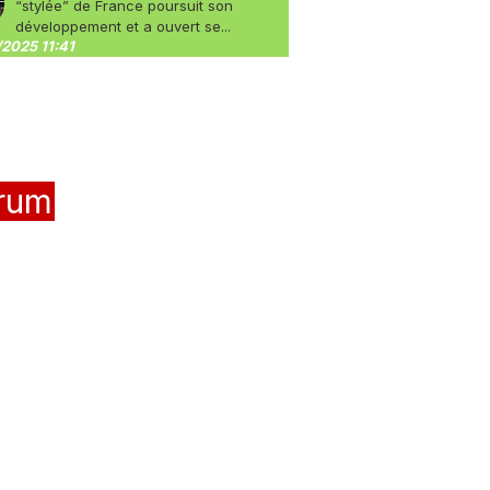
“stylée” de France poursuit son
développement et a ouvert se...
2025 11:41
rum