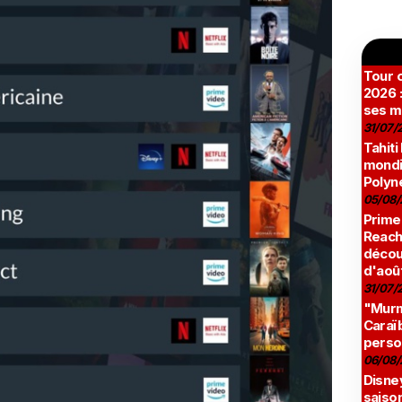
Tour c
2026 :
ses m
31/07/
Tahiti
mondia
Polyné
05/08/
Prime
Reach
décou
d'aoû
31/07/
"Murmu
Caraï
perso
06/08/
Disne
saison