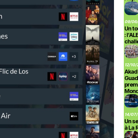
09/06/
Un to
: l’A
chal
12/10/
Akad
Guad
prem
Monde
14/07/
Un se
à La 