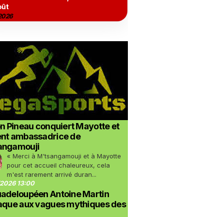
oût
2026
on Pineau conquiert Mayotte et
ent ambassadrice de
angamouji
« Merci à M'tsangamouji et à Mayotte
pour cet accueil chaleureux, cela
m'est rarement arrivé duran...
2026 13:00
uadeloupéen Antoine Martin
taque aux vagues mythiques des