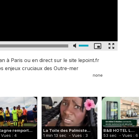
à Paris ou en direct sur le site lepoint.fr
es enjeux cruciaux des Outre-mer
none
tagne remport...
La Toile des Palmiste...
B&B HOTEL L...
 Vues : 4
1 min 13 sec
- Vues : 3
53 sec
- Vues : 6