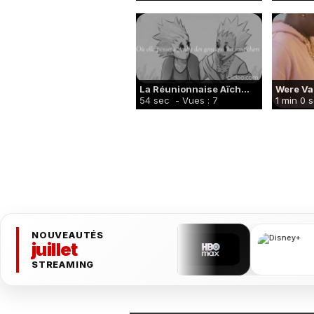
La Réunionnaise Aïch...
Were Vana
54 sec
- Vues : 7
1 min 0 
NOUVEAUTÉS
juillet
STREAMING