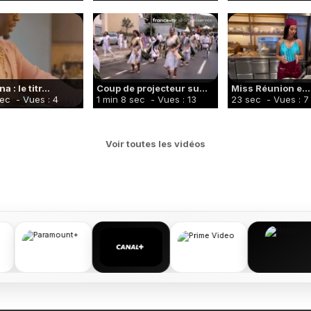
 : le titr...
Coup de projecteur su...
Miss Réunion e...
sec
- Vues : 4
1 min 8 sec
- Vues : 13
23 sec
- Vues : 7
Voir toutes les vidéos