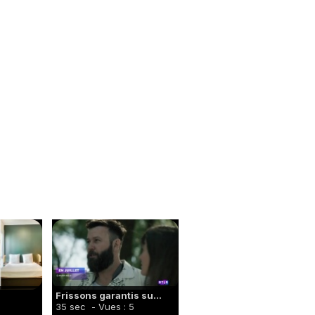
Frissons garantis su...
35 sec
- Vues : 5