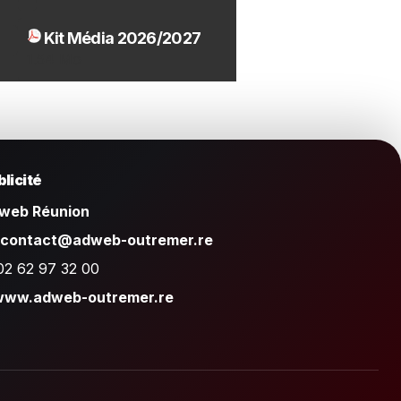
Kit Média 2026/2027
1.54 Mo
licité
web Réunion
contact@adweb-outremer.re
02 62 97 32 00
www.adweb-outremer.re
.