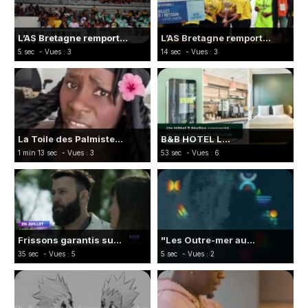
L’AS Bretagne remport...
L’AS Bretagne remport...
5 sec
- Vues : 3
14 sec
- Vues : 3
La Toile des Palmiste...
B&B HOTEL L...
1 min 13 sec
- Vues : 3
53 sec
- Vues : 6
Frissons garantis su...
"Les Outre-mer au...
35 sec
- Vues : 5
5 sec
- Vues : 2