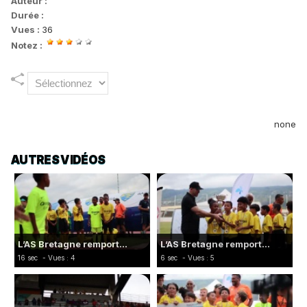
Auteur :
Durée :
Vues :
36
Notez :
none
AUTRES VIDÉOS
L’AS Bretagne remport...
L’AS Bretagne remport...
16 sec
- Vues : 4
6 sec
- Vues : 5