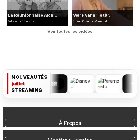
La Réunionnaise Aïch...
Were Vana : le titr...
54 sec
- Vues : 7
1 min 0 sec
- Vues : 4
Voir toutes les vidéos
NOUVEAUTÉS
juillet
STREAMING
À Propos