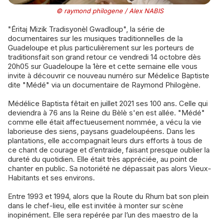
© raymond philogene / Alex NABIS
"Éritaj Mizik Tradisyonèl Gwadloup", la série de
documentaires sur les musiques traditionnelles de la
Guadeloupe et plus particulièrement sur les porteurs de
traditionsfait son grand retour ce vendredi 14 octobre dès
20h05 sur Guadeloupe la 1ère et cette semaine elle vous
invite à découvrir ce nouveau numéro sur Médelice Baptiste
dite "Médé" via un documentaire de Raymond Philogène.
Médélice Baptista fêtait en juillet 2021 ses 100 ans. Celle qui
deviendra à 76 ans la Reine du Bèlè s'en est allée. "Médé"
comme elle était affectueusement nommée, a vécu la vie
laborieuse des siens, paysans guadeloupéens. Dans les
plantations, elle accompagnait leurs durs efforts à tous de
ce chant de courage et d’entraide, faisant presque oublier la
dureté du quotidien. Elle était très appréciée, au point de
chanter en public. Sa notoriété ne dépassait pas alors Vieux-
Habitants et ses environs.
Entre 1993 et 1994, alors que la Route du Rhum bat son plein
dans le chef-lieu, elle est invitée à monter sur scène
inopinément. Elle sera repérée par l’un des maestro de la