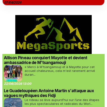
07/08/2026
Allison Pineau conquiert Mayotte et devient
ambassadrice de M'tsangamouji
« Merci à M'tsangamouji et à Mayotte pour cet
accueil chaleureux, cela m'est rarement arrivé
duran...
22/06/2026 13:00
Le Guadeloupéen Antoine Martin s'attaque aux
vagues mythiques des Fidji
Le rideau se lève aujourd’hui sur l’une des étapes
les plus spectaculaires et radicales du Worl...