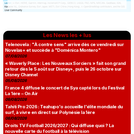
Les News les + lus
Telenovela : "À contre sens" arrive dès ce vendredi sur
Novelas+ et succède à "Doménica Montero"
07/08/2026
« Waverly Place : Les Nouveaux Sorciers » fait son grand
retour dès le 5 août sur Disney+, puis le 26 octobre sur
Disney Channel
05/08/2026
France 4 diffuse le concert de Sya capté lors du Festival
La 1ère – On Air
09/08/2026
Tahiti Pro 2026 : Teahupo'o accueille l'élite mondiale du
surf, à vivre en direct sur Polynésie la 1ère
08/08/2026
Droits TV Football 2026/2027 : Qui diffuse quoi ? La
nouvelle carte du football à la télévision