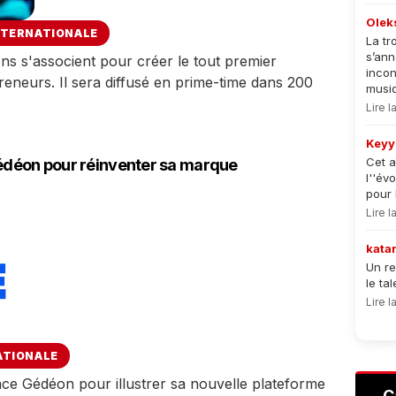
Olek
NTERNATIONALE
La tr
s’an
s'associent pour créer le tout premier
incon
eneurs. Il sera diffusé en prime-time dans 200
musiqu
Lire 
Keyy
Cet a
déon pour réinventer sa marque
l''év
pour 
Lire 
kata
Un re
le ta
Lire 
ATIONALE
ce Gédéon pour illustrer sa nouvelle plateforme
C