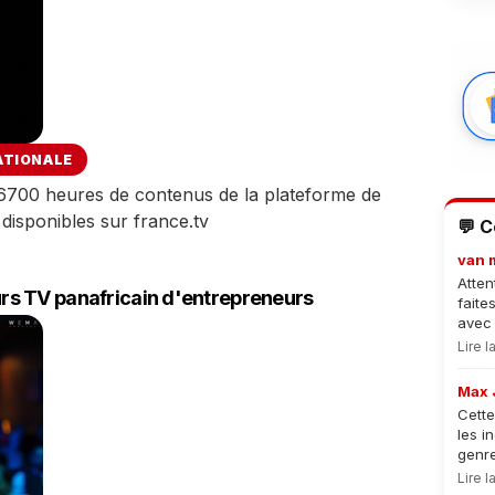
ATIONALE
de 6700 heures de contenus de la plateforme de
isponibles sur france.tv
💬 
van 
Atten
s TV panafricain d'entrepreneurs
faite
avec 
Lire 
Max 
Cette
les i
genre
Lire 