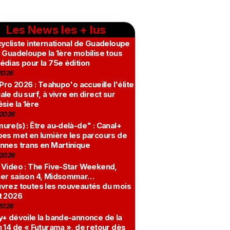
Les News les + lus
ycliste international de Guadeloupe
 Guadeloupe la 1ère mobilise tous
édias pour la 75e édition
2026
 Pro 2026 : Teahupo'o accueille l'élite
le du surf, à vivre en direct sur
sie la 1ère
2026
re(s) : Être au-delà-de" : Canal+
bes met en lumière les parcours de
nnes trans en Martinique
2026
 Video : The Five-Star Weekend,
er saison 4, Midsommar…
vrez toutes les nouveautés du mois
t 2026
2026
y+ dévoile la bande-annonce de la
 14 de « Futurama », de retour dès