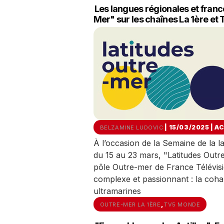
Les langues régionales et fran
Mer" sur les chaînes La 1ère e
| 15/03/2025
|
AC
BELZAMINE LUDOVIC
À l’occasion de la Semaine de la la
du 15 au 23 mars, "Latitudes Outre
pôle Outre-mer de France Télévis
complexe et passionnant : la cohab
ultramarines
,
OUTRE-MER LA 1ÈRE
TV5 MONDE