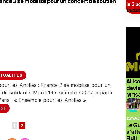
rance 2 se mobilise pour un concert de soutien
le 3 a
01/08/
TUALITÉS
Allis
our les Antilles : France 2 se mobilise pour un
devi
 de solidarité. Mardi 19 septembre 2017, à partir
M'ts
aris : « Ensemble pour les Antilles »
NDE
22/06/
Le G
1
2
s'at
Fidji