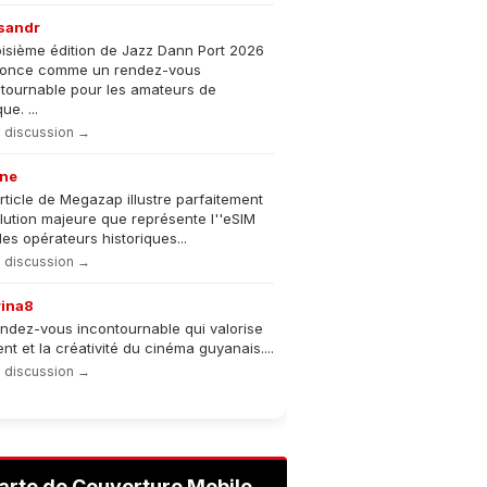
sandr
oisième édition de Jazz Dann Port 2026
nonce comme un rendez-vous
tournable pour les amateurs de
e. ...
la discussion →
ne
rticle de Megazap illustre parfaitement
olution majeure que représente l''eSIM
les opérateurs historiques...
la discussion →
rina8
ndez-vous incontournable qui valorise
lent et la créativité du cinéma guyanais....
la discussion →
arte de Couverture Mobile