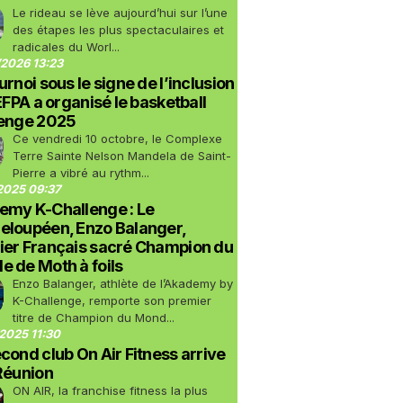
Le rideau se lève aujourd’hui sur l’une
des étapes les plus spectaculaires et
radicales du Worl...
2026 13:23
urnoi sous le signe de l’inclusion
LEFPA a organisé le basketball
lenge 2025
Ce vendredi 10 octobre, le Complexe
Terre Sainte Nelson Mandela de Saint-
Pierre a vibré au rythm...
2025 09:37
emy K-Challenge : Le
eloupéen, Enzo Balanger,
ier Français sacré Champion du
 de Moth à foils
Enzo Balanger, athlète de l’Akademy by
K-Challenge, remporte son premier
titre de Champion du Mond...
2025 11:30
cond club On Air Fitness arrive
Réunion
ON AIR, la franchise fitness la plus