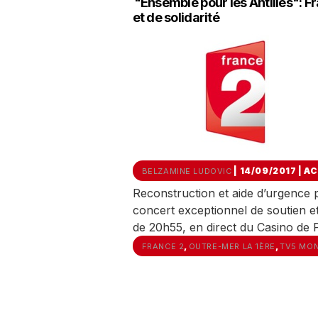
"Ensemble pour les Antilles": F
et de solidarité
| 14/09/2017
|
AC
BELZAMINE LUDOVIC
Reconstruction et aide d’urgence p
concert exceptionnel de soutien et
de 20h55, en direct du Casino de P
,
,
FRANCE 2
OUTRE-MER LA 1ÈRE
TV5 MO