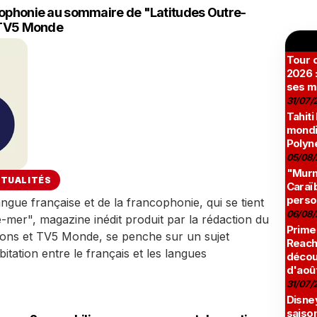
cophonie au sommaire de "Latitudes Outre-
t TV5 Monde
Tour c
2026 :
ses m
31/07/
Tahiti
mondia
Polyné
05/08/
"Murmu
TUALITÉS
Caraï
perso
ngue française et de la francophonie, qui se tient
06/08/
-mer", magazine inédit produit par la rédaction du
Prime
ions et TV5 Monde, se penche sur un sujet
Reach
itation entre le français et les langues
décou
d'aoû
31/07/
Disne
saison