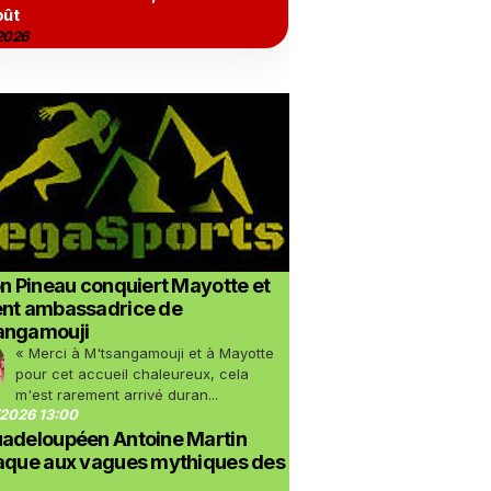
oût
2026
on Pineau conquiert Mayotte et
ent ambassadrice de
angamouji
« Merci à M'tsangamouji et à Mayotte
pour cet accueil chaleureux, cela
m'est rarement arrivé duran...
2026 13:00
uadeloupéen Antoine Martin
taque aux vagues mythiques des