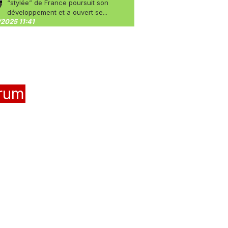
“stylée” de France poursuit son
développement et a ouvert se...
2025 11:41
rum