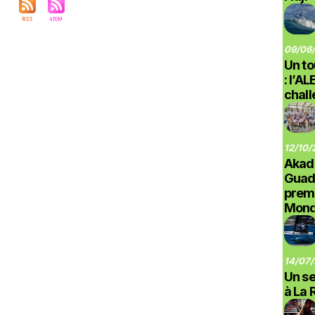
09/06/
Un to
: l’A
chal
12/10/
Akad
Guad
prem
Monde
14/07/
Un se
à La 