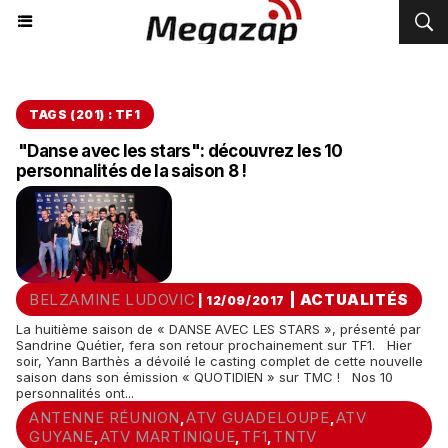
TAGS (201) : TF1
"Danse avec les stars": découvrez les 10
personnalités de la saison 8 !
BELZAMINE LUDOVIC
|
ACTUALITÉS
| 12/09/2017
La huitième saison de « DANSE AVEC LES STARS », présenté par
Sandrine Quétier, fera son retour prochainement sur TF1. Hier
soir, Yann Barthès a dévoilé le casting complet de cette nouvelle
saison dans son émission « QUOTIDIEN » sur TMC ! Nos 10
personnalités ont...
ANTENNE RÉUNION
ATV GUADELOUPE
ATV
,
,
GUYANE
ATV MARTINIQUE
TF1
TNTV
,
,
,