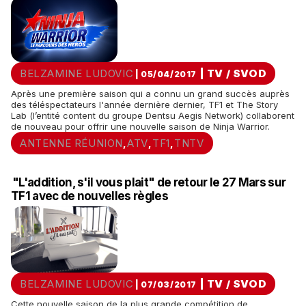
BELZAMINE LUDOVIC
|
TV / SVOD
| 05/04/2017
Après une première saison qui a connu un grand succès auprès
des téléspectateurs l'année dernière dernier, TF1 et The Story
Lab (l’entité content du groupe Dentsu Aegis Network) collaborent
de nouveau pour offrir une nouvelle saison de Ninja Warrior.
ANTENNE RÉUNION
ATV
TF1
TNTV
,
,
,
"L'addition, s'il vous plait" de retour le 27 Mars sur
TF1 avec de nouvelles règles
BELZAMINE LUDOVIC
|
TV / SVOD
| 07/03/2017
Cette nouvelle saison de la plus grande compétition de