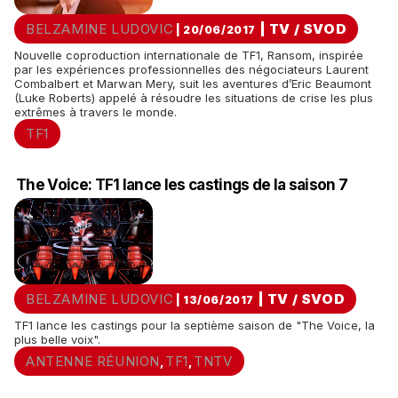
BELZAMINE LUDOVIC
|
TV / SVOD
| 20/06/2017
Nouvelle coproduction internationale de TF1, Ransom, inspirée
par les expériences professionnelles des négociateurs Laurent
Combalbert et Marwan Mery, suit les aventures d’Eric Beaumont
(Luke Roberts) appelé à résoudre les situations de crise les plus
extrêmes à travers le monde.
TF1
The Voice: TF1 lance les castings de la saison 7
BELZAMINE LUDOVIC
|
TV / SVOD
| 13/06/2017
TF1 lance les castings pour la septième saison de "The Voice, la
plus belle voix".
ANTENNE RÉUNION
TF1
TNTV
,
,