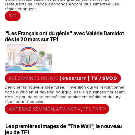
restaurants de France s’annonce encore plus pimentée. Les
règles changent.
TF1
"Les Français ont du génie" avec Valérie Damidot
dés le 20 mars sur TF1
BELZAMINE LUDOVIC
|
TV / SVOD
| 01/03/2017
Dénicher la nouvelle idée futée, l'invention qui va révolutionner
notre quotidien et devenir, pourquoi pas, un business florissant,
c’est le pari de cette compétition totalement inédite et du jury
réuni pour l’occasion.
ANTENNE RÉUNION
ATV
NCTV
TF1
TNTV
,
,
,
,
Les premières images de "The Wall", le nouveau
jeu de TF1