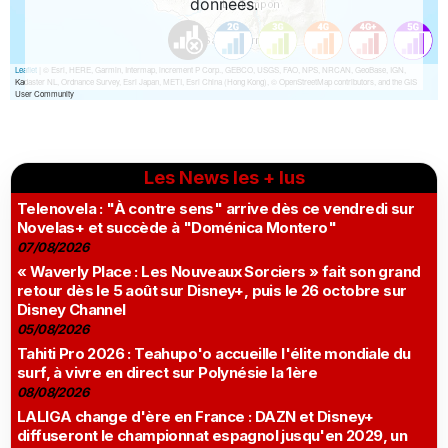
Les News les + lus
Telenovela : "À contre sens" arrive dès ce vendredi sur
Novelas+ et succède à "Doménica Montero"
07/08/2026
« Waverly Place : Les Nouveaux Sorciers » fait son grand
retour dès le 5 août sur Disney+, puis le 26 octobre sur
Disney Channel
05/08/2026
Tahiti Pro 2026 : Teahupo'o accueille l'élite mondiale du
surf, à vivre en direct sur Polynésie la 1ère
08/08/2026
LALIGA change d'ère en France : DAZN et Disney+
diffuseront le championnat espagnol jusqu'en 2029, un