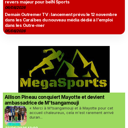
revers majeur pour beIN Sports
06/08/2026
Demain Outremer TV : lancement prévu le 12 novembre
dans les Caraïbes du nouveau média dédié à l'emploi
dans les Outre-mer
05/08/2026
Allison Pineau conquiert Mayotte et devient
ambassadrice de M'tsangamouji
« Merci à M'tsangamouji et à Mayotte pour cet
accueil chaleureux, cela m'est rarement arrivé
duran...