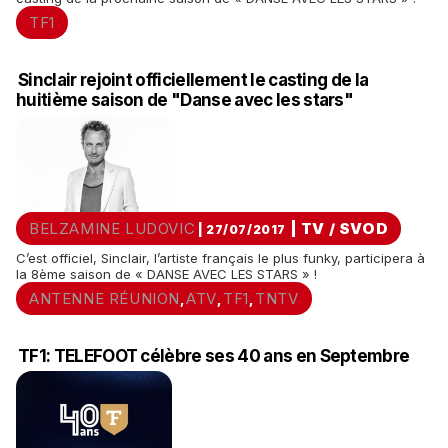
TF1
Sinclair rejoint officiellement le casting de la
huitième saison de "Danse avec les stars"
BELZAMINE LUDOVIC
|
TV / SVOD
| 27/07/2017
C’est officiel, Sinclair, l’artiste français le plus funky, participera à
la 8ème saison de « DANSE AVEC LES STARS » !
ANTENNE RÉUNION
ATV
TF1
TNTV
,
,
,
TF1: TELEFOOT célèbre ses 40 ans en Septembre