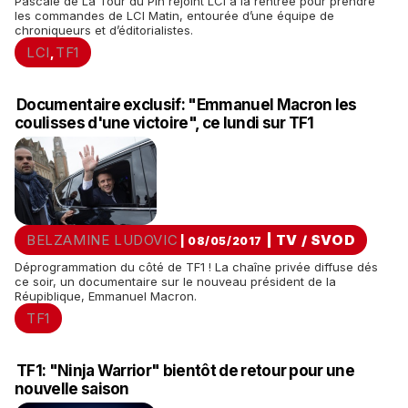
Pascale de La Tour du Pin rejoint LCI à la rentrée pour prendre
les commandes de LCI Matin, entourée d’une équipe de
chroniqueurs et d’éditorialistes.
LCI
TF1
,
Documentaire exclusif: "Emmanuel Macron les
coulisses d'une victoire", ce lundi sur TF1
BELZAMINE LUDOVIC
|
TV / SVOD
| 08/05/2017
Déprogrammation du côté de TF1 ! La chaîne privée diffuse dés
ce soir, un documentaire sur le nouveau président de la
Réupiblique, Emmanuel Macron.
TF1
TF1: "Ninja Warrior" bientôt de retour pour une
nouvelle saison