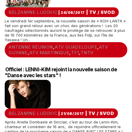
BELZAMINE LUDOVIC
|
TV / SVOD
| 24/08/2017
Le vendredi 1er septembre, la nouvelle saison de « KOH-LANTA »
fait son grand retour avec un choc des générations ! Les 20
naufragés sélectionnés auront le privilège de se retrouver à plus
de 16 700 kilomètres de la France, aux îles Fidji, sur l’île de
Yasawa ! Un...
ANTENNE RÉUNION
ATV GUADELOUPE
ATV
,
,
GUYANE
ATV MARTINIQUE
TF1
TNTV
,
,
,
Officiel : LENNI-KIM rejoint la nouvelle saison de
"Danse avec les stars" !
BELZAMINE LUDOVIC
|
TV / SVOD
| 21/08/2017
Après Arielle Dombasle et Sinclair, c’est au tour de Lenni-Kim,
chanteur et comédien de 16 ans, de rejoindre officiellement le
casting de la prochaine saison de « DANSE AVEC LES STARS » !