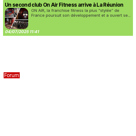
Un second club On Air Fitness arrive à La Réunion
ON AIR, la franchise fitness la plus “stylée” de
France poursuit son développement et a ouvert se...
04/07/2025 11:41
Forum