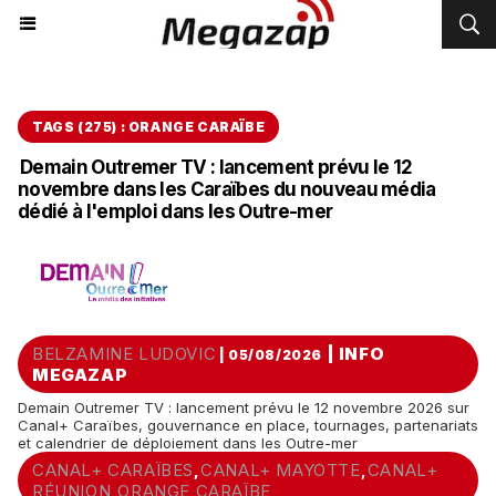
TAGS (275) : ORANGE CARAÏBE
Demain Outremer TV : lancement prévu le 12
novembre dans les Caraïbes du nouveau média
dédié à l'emploi dans les Outre-mer
BELZAMINE LUDOVIC
|
INFO
| 05/08/2026
MEGAZAP
Demain Outremer TV : lancement prévu le 12 novembre 2026 sur
Canal+ Caraïbes, gouvernance en place, tournages, partenariats
et calendrier de déploiement dans les Outre-mer
CANAL+ CARAÏBES
CANAL+ MAYOTTE
CANAL+
,
,
RÉUNION
ORANGE CARAÏBE
,