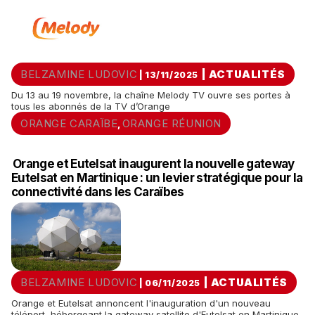
BELZAMINE LUDOVIC
|
ACTUALITÉS
| 13/11/2025
Du 13 au 19 novembre, la chaîne Melody TV ouvre ses portes à
tous les abonnés de la TV d’Orange
ORANGE CARAÏBE
ORANGE RÉUNION
,
Orange et Eutelsat inaugurent la nouvelle gateway
Eutelsat en Martinique : un levier stratégique pour la
connectivité dans les Caraïbes
BELZAMINE LUDOVIC
|
ACTUALITÉS
| 06/11/2025
Orange et Eutelsat annoncent l'inauguration d'un nouveau
téléport, hébergeant la gateway satellite d'Eutelsat en Martinique,