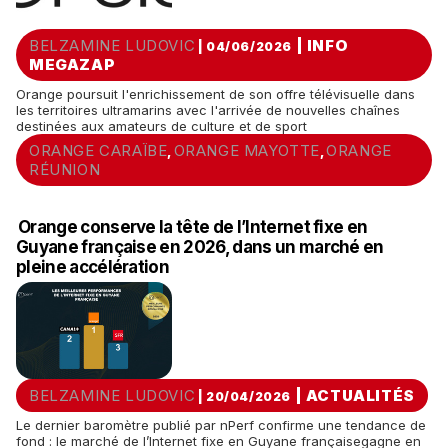
BELZAMINE LUDOVIC
|
INFO
| 04/06/2026
MEGAZAP
Orange poursuit l'enrichissement de son offre télévisuelle dans
les territoires ultramarins avec l'arrivée de nouvelles chaînes
destinées aux amateurs de culture et de sport
ORANGE CARAÏBE
ORANGE MAYOTTE
ORANGE
,
,
RÉUNION
Orange conserve la tête de l’Internet fixe en
Guyane française en 2026, dans un marché en
pleine accélération
BELZAMINE LUDOVIC
|
ACTUALITÉS
| 20/04/2026
Le dernier baromètre publié par nPerf confirme une tendance de
fond : le marché de l’Internet fixe en Guyane françaisegagne en