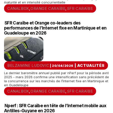
maturité et en intensité concurrentielle
CANALBOX
ORANGE CARAÏBE
SFR CARAÏBE
,
,
SFR Caraïbe et Orange co-leaders des
performances de l’Internet fixe en Martinique et en
Guadeloupe en 2026
BELZAMINE LUDOVIC
|
ACTUALITÉS
| 20/04/2026
Le dernier baromètre annuel publié par nPerf pour la période avril
2025 - mars 2026 confirme une intensification sans précédent de
la concurrence sur les marchés de l’Internet fixe en Martinique et
en Guadeloupe
CANALBOX
ORANGE CARAÏBE
SFR CARAÏBE
,
,
Nperf : SFR Caraïbe en tête de l’Internet mobile aux
Antilles-Guyane en 2026