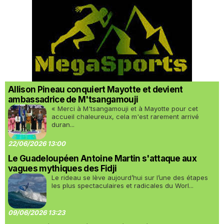
Allison Pineau conquiert Mayotte et devient
ambassadrice de M'tsangamouji
« Merci à M'tsangamouji et à Mayotte pour cet
accueil chaleureux, cela m'est rarement arrivé
duran...
22/06/2026 13:00
Le Guadeloupéen Antoine Martin s'attaque aux
vagues mythiques des Fidji
Le rideau se lève aujourd’hui sur l’une des étapes
les plus spectaculaires et radicales du Worl...
09/06/2026 13:23