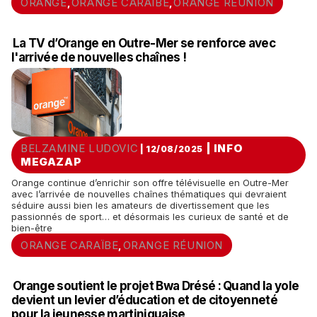
ORANGE
ORANGE CARAÏBE
ORANGE RÉUNION
,
,
La TV d’Orange en Outre-Mer se renforce avec
l'arrivée de nouvelles chaînes !
BELZAMINE LUDOVIC
|
INFO
| 12/08/2025
MEGAZAP
Orange continue d’enrichir son offre télévisuelle en Outre-Mer
avec l’arrivée de nouvelles chaînes thématiques qui devraient
séduire aussi bien les amateurs de divertissement que les
passionnés de sport… et désormais les curieux de santé et de
bien-être
ORANGE CARAÏBE
ORANGE RÉUNION
,
Orange soutient le projet Bwa Drésé : Quand la yole
devient un levier d’éducation et de citoyenneté
pour la jeunesse martiniquaise