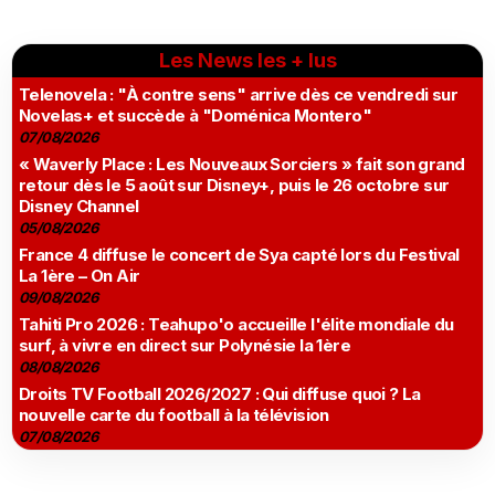
Les News les + lus
Telenovela : "À contre sens" arrive dès ce vendredi sur
Novelas+ et succède à "Doménica Montero"
07/08/2026
« Waverly Place : Les Nouveaux Sorciers » fait son grand
retour dès le 5 août sur Disney+, puis le 26 octobre sur
Disney Channel
05/08/2026
France 4 diffuse le concert de Sya capté lors du Festival
La 1ère – On Air
09/08/2026
Tahiti Pro 2026 : Teahupo'o accueille l'élite mondiale du
surf, à vivre en direct sur Polynésie la 1ère
08/08/2026
Droits TV Football 2026/2027 : Qui diffuse quoi ? La
nouvelle carte du football à la télévision
07/08/2026