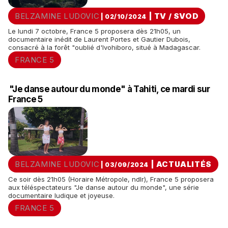
BELZAMINE LUDOVIC
|
TV / SVOD
| 02/10/2024
Le lundi 7 octobre, France 5 proposera dès 21h05, un
documentaire inédit de Laurent Portes et Gautier Dubois,
consacré à la forêt "oublié d'Ivohiboro, situé à Madagascar.
FRANCE 5
"Je danse autour du monde" à Tahiti, ce mardi sur
France 5
BELZAMINE LUDOVIC
|
ACTUALITÉS
| 03/09/2024
Ce soir dès 21h05 (Horaire Métropole, ndlr), France 5 proposera
aux téléspectateurs "Je danse autour du monde", une série
documentaire ludique et joyeuse.
FRANCE 5