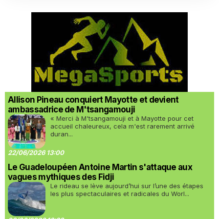
Allison Pineau conquiert Mayotte et devient
ambassadrice de M'tsangamouji
« Merci à M'tsangamouji et à Mayotte pour cet
accueil chaleureux, cela m'est rarement arrivé
duran...
22/06/2026 13:00
Le Guadeloupéen Antoine Martin s'attaque aux
vagues mythiques des Fidji
Le rideau se lève aujourd’hui sur l’une des étapes
les plus spectaculaires et radicales du Worl...