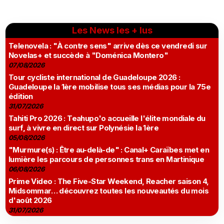
Les News les + lus
Telenovela : "À contre sens" arrive dès ce vendredi sur
Novelas+ et succède à "Doménica Montero"
07/08/2026
Tour cycliste international de Guadeloupe 2026 :
Guadeloupe la 1ère mobilise tous ses médias pour la 75e
édition
31/07/2026
Tahiti Pro 2026 : Teahupo'o accueille l'élite mondiale du
surf, à vivre en direct sur Polynésie la 1ère
05/08/2026
"Murmure(s) : Être au-delà-de" : Canal+ Caraïbes met en
lumière les parcours de personnes trans en Martinique
06/08/2026
Prime Video : The Five-Star Weekend, Reacher saison 4,
Midsommar… découvrez toutes les nouveautés du mois
d'août 2026
31/07/2026