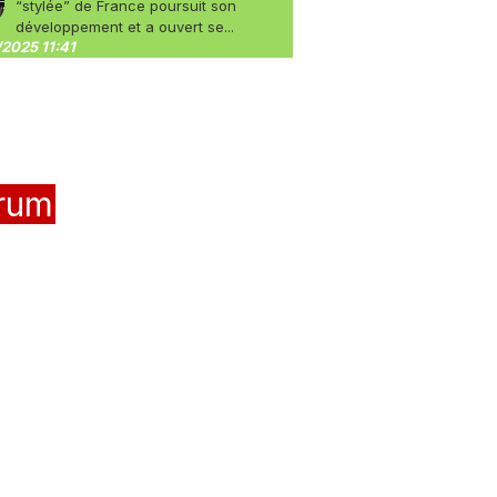
“stylée” de France poursuit son
développement et a ouvert se...
2025 11:41
rum