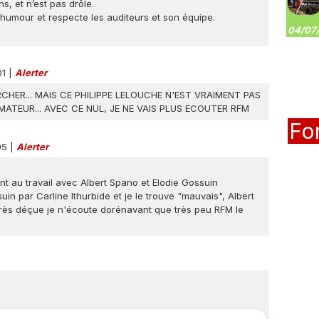
, et n’est pas drôle.
l humour et respecte les auditeurs et son équipe.
04/07/
01
|
Alerter
RCHER... MAIS CE PHILIPPE LELOUCHE N'EST VRAIMENT PAS
TEUR... AVEC CE NUL, JE NE VAIS PLUS ECOUTER RFM
Fo
:05
|
Alerter
t au travail avec Albert Spano et Elodie Gossuin
in par Carline Ithurbide et je le trouve "mauvais", Albert
. Très déçue je n'écoute dorénavant que très peu RFM le