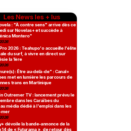
Les News les + lus
vela : "À contre sens" arrive dès ce
edi sur Novelas+ et succède à
nica Montero"
2026
 Pro 2026 : Teahupo'o accueille l'élite
le du surf, à vivre en direct sur
sie la 1ère
2026
re(s) : Être au-delà-de" : Canal+
bes met en lumière les parcours de
nnes trans en Martinique
2026
n Outremer TV : lancement prévu le
vembre dans les Caraïbes du
au média dédié à l'emploi dans les
-mer
2026
y+ dévoile la bande-annonce de la
 14 de « Futurama », de retour dès