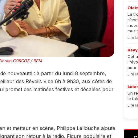
Olek
La tr
s’an
incon
musiqu
Lire 
Keyy
Cet a
lorian CORCOS / RFM
l''év
pour 
de nouveauté : à partir du lundi 8 septembre,
Lire 
eilleur des Réveils » de 6h à 9h30, aux côtés de
kata
qui promet des matinées festives et décalées pour
Un re
le ta
Lire 
en et metteur en scène, Philippe Lellouche ajoute
gnant son retour à la radio. Figure populaire et
C