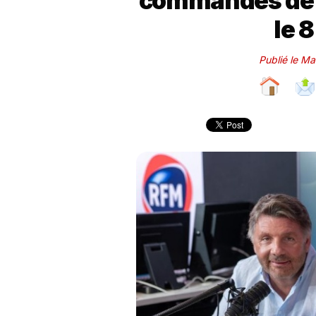
commandes de l
le 
Publié le M