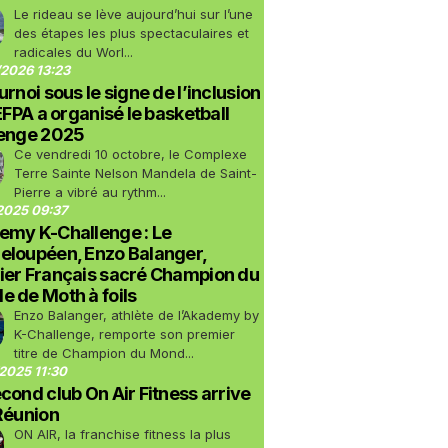
Le rideau se lève aujourd’hui sur l’une
des étapes les plus spectaculaires et
radicales du Worl...
2026 13:23
urnoi sous le signe de l’inclusion
LEFPA a organisé le basketball
lenge 2025
Ce vendredi 10 octobre, le Complexe
Terre Sainte Nelson Mandela de Saint-
Pierre a vibré au rythm...
2025 09:37
emy K-Challenge : Le
eloupéen, Enzo Balanger,
ier Français sacré Champion du
 de Moth à foils
Enzo Balanger, athlète de l’Akademy by
K-Challenge, remporte son premier
titre de Champion du Mond...
2025 11:30
cond club On Air Fitness arrive
Réunion
ON AIR, la franchise fitness la plus