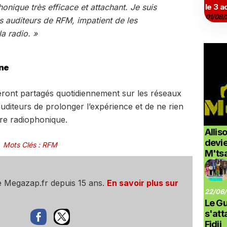
nique très efficace et attachant. Je suis
le 3 a
01/08/
 auditeurs de RFM, impatient de les
a radio. »
gne
eront partagés quotidiennement sur les réseaux
diteurs de prolonger l’expérience et de ne rien
re radiophonique.
Allis
devi
Mots Clés
:
RFM
M'ts
e Megazap.fr depuis 15 ans.
En savoir plus sur
22/06/
Le G
s'at
Fidji