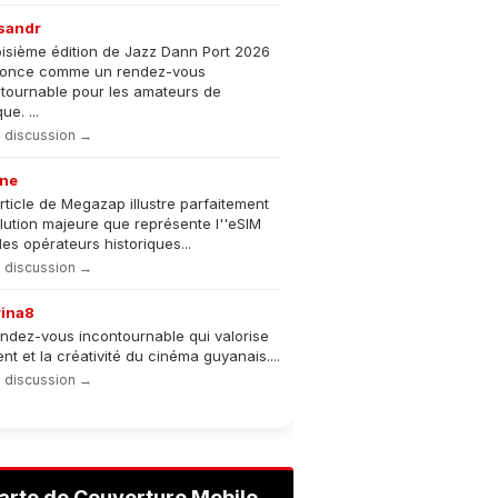
sandr
oisième édition de Jazz Dann Port 2026
nonce comme un rendez-vous
tournable pour les amateurs de
e. ...
la discussion →
ne
rticle de Megazap illustre parfaitement
olution majeure que représente l''eSIM
les opérateurs historiques...
la discussion →
rina8
ndez-vous incontournable qui valorise
lent et la créativité du cinéma guyanais....
la discussion →
arte de Couverture Mobile