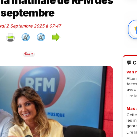
a matinale de RFM dès
8 septembre
ardi 2 Septembre 2025 à 07:47
💬 
van 
Atten
faite
avec 
Lire 
Max 
Cette
les i
genre
Lire 