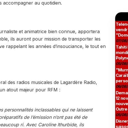
es accompagner au quotidien.
Teleno
vendr
ournaliste et animatrice bien connue, apportera
"Domé
ble, ils auront pour mission de transporter les
07/08/
ve rappelant les années d’insouciance, le tout en
Tahiti
mondia
Polyné
05/08/
"Murmu
Caraï
perso
éral des radios musicales de Lagardère Radio,
06/08/
t un atout majeur pour RFM :
Demai
12 no
nouve
Outre
es personnalités inclassables qui ne laissent
05/08/
préparatifs de l’émission n’ont pas été de
Disne
aucoup ri. Avec Caroline Ithurbide, ils
saison