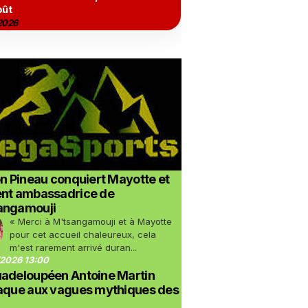
oût
2026
on Pineau conquiert Mayotte et
ent ambassadrice de
angamouji
« Merci à M'tsangamouji et à Mayotte
pour cet accueil chaleureux, cela
m'est rarement arrivé duran...
2026 13:00
uadeloupéen Antoine Martin
taque aux vagues mythiques des