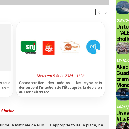
<
>
09/06/
Un to
: l’A
chal
12/10/
Akad
Guad
Mercredi 5 Août 2026 - 11:23
prem
vec la
Concentration des médias : les syndicats
Monde
ursé »
dénoncent l'inaction de l'État après la décision
du Conseil d'État
14/07/
|
Alerter
Un se
à La 
 de la matinale de RFM. Il s approprie toute la place, ne