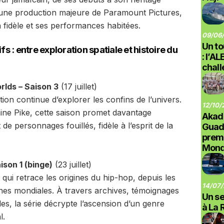
st une production majeure de Paramount Pictures,
fidèle et ses performances habitées.
09/06/
Un to
s : entre exploration spatiale et histoire du
: l’A
chal
rlds – Saison 3
(17 juillet)
tion continue d’explorer les confins de l’univers.
12/10/
ne Pike, cette saison promet davantage
Akad
e personnages fouillés, fidèle à l’esprit de la
Guad
prem
Monde
son 1 (binge)
(23 juillet)
i retrace les origines du hip-hop, depuis les
14/07/
nes mondiales. À travers archives, témoignages
Un se
lles, la série décrypte l’ascension d’un genre
à La 
l.