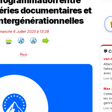
e programmation entre
séries documentaires et
ntergénérationnelles
imanche 6 Juillet 2025 à 13:28
💬 
van 
Atten
faite
avec 
Lire 
Max 
Cette
les i
genre
Lire 