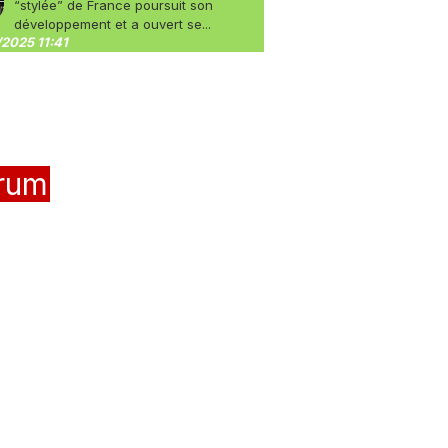
“stylée” de France poursuit son
développement et a ouvert se...
2025 11:41
rum