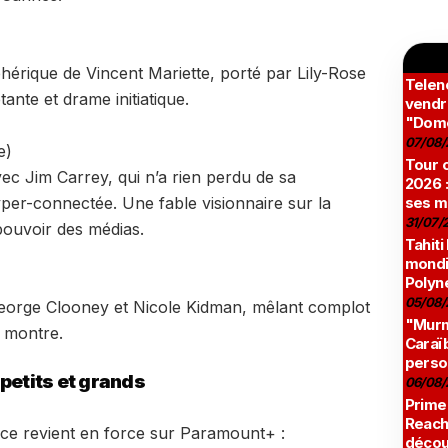
hérique de Vincent Mariette, porté par Lily-Rose
Teleno
tante et drame initiatique.
vendr
"Domé
07/08/
e)
Tour c
ec Jim Carrey, qui n’a rien perdu de sa
2026 :
ses m
per-connectée. Une fable visionnaire sur la
31/07/
 pouvoir des médias.
Tahiti
mondia
Polyné
05/08/
George Clooney et Nicole Kidman, mêlant complot
"Murmu
a montre.
Caraï
perso
 petits et grands
06/08/
Prime
Reach
atrice revient en force sur Paramount+ :
décou