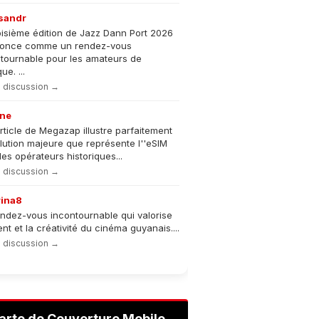
sandr
oisième édition de Jazz Dann Port 2026
nonce comme un rendez-vous
tournable pour les amateurs de
e. ...
la discussion →
ne
rticle de Megazap illustre parfaitement
olution majeure que représente l''eSIM
les opérateurs historiques...
la discussion →
rina8
ndez-vous incontournable qui valorise
lent et la créativité du cinéma guyanais....
la discussion →
arte de Couverture Mobile