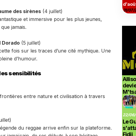
d'aoû
31/07/
yaume des sirènes
(4 juillet)
tastique et immersive pour les plus jeunes,
 que jamais.
l Dorado
(5 juillet)
cette fois sur les traces d’une cité mythique. Une
pleine d’humour.
es sensibilités
Allis
devi
M'ts
frontières entre nature et civilisation à travers
22/06/
illet)
Le G
s'at
 légende du reggae arrive enfin sur la plateforme.
Fidji
eur jamaïcain, de ses débuts à son héritage