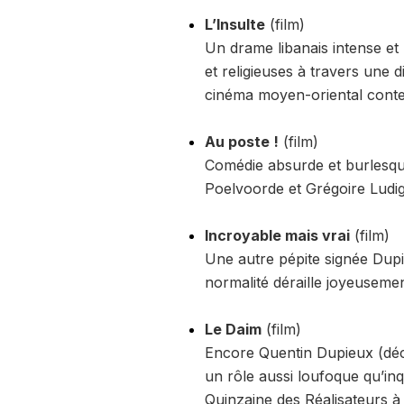
L’Insulte
(film)
Un drame libanais intense et 
et religieuses à travers une 
cinéma moyen-oriental cont
Au poste !
(film)
Comédie absurde et burlesqu
Poelvoorde et Grégoire Ludig. 
Incroyable mais vrai
(film)
Une autre pépite signée Dupi
normalité déraille joyeuseme
Le Daim
(film)
Encore Quentin Dupieux (déc
un rôle aussi loufoque qu’inq
Quinzaine des Réalisateurs à