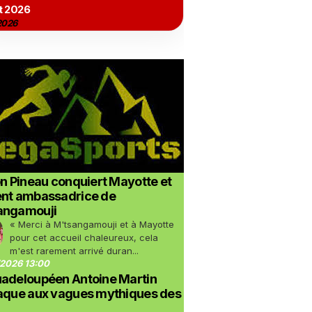
t 2026
2026
on Pineau conquiert Mayotte et
ent ambassadrice de
angamouji
« Merci à M'tsangamouji et à Mayotte
pour cet accueil chaleureux, cela
m'est rarement arrivé duran...
2026 13:00
uadeloupéen Antoine Martin
taque aux vagues mythiques des