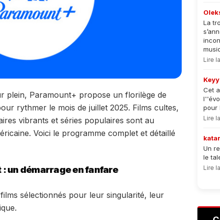
Olek
La tr
s’an
incon
musiqu
Lire 
Keyy
Cet a
ur plein, Paramount+ propose un florilège de
l''év
ur rythmer le mois de juillet 2025. Films cultes,
pour 
Lire 
res vibrants et séries populaires sont au
ricaine. Voici le programme complet et détaillé
kata
Un re
le ta
Lire 
et : un démarrage en fanfare
ilms sélectionnés pour leur singularité, leur
ique.
C