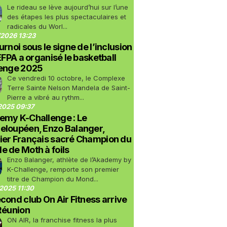
Le rideau se lève aujourd’hui sur l’une
des étapes les plus spectaculaires et
radicales du Worl...
2026 13:23
urnoi sous le signe de l’inclusion
LEFPA a organisé le basketball
lenge 2025
Ce vendredi 10 octobre, le Complexe
Terre Sainte Nelson Mandela de Saint-
Pierre a vibré au rythm...
2025 09:37
emy K-Challenge : Le
eloupéen, Enzo Balanger,
ier Français sacré Champion du
 de Moth à foils
Enzo Balanger, athlète de l’Akademy by
K-Challenge, remporte son premier
titre de Champion du Mond...
2025 11:30
cond club On Air Fitness arrive
Réunion
ON AIR, la franchise fitness la plus