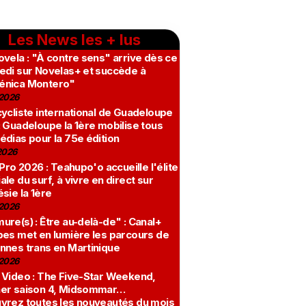
Les News les + lus
vela : "À contre sens" arrive dès ce
edi sur Novelas+ et succède à
nica Montero"
2026
ycliste international de Guadeloupe
 Guadeloupe la 1ère mobilise tous
édias pour la 75e édition
2026
 Pro 2026 : Teahupo'o accueille l'élite
le du surf, à vivre en direct sur
sie la 1ère
2026
re(s) : Être au-delà-de" : Canal+
bes met en lumière les parcours de
nnes trans en Martinique
2026
 Video : The Five-Star Weekend,
er saison 4, Midsommar…
vrez toutes les nouveautés du mois