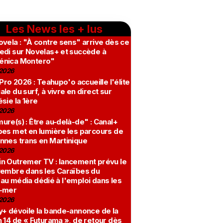
Les News les + lus
vela : "À contre sens" arrive dès ce
edi sur Novelas+ et succède à
nica Montero"
2026
 Pro 2026 : Teahupo'o accueille l'élite
le du surf, à vivre en direct sur
sie la 1ère
2026
re(s) : Être au-delà-de" : Canal+
bes met en lumière les parcours de
nnes trans en Martinique
2026
n Outremer TV : lancement prévu le
vembre dans les Caraïbes du
au média dédié à l'emploi dans les
-mer
2026
y+ dévoile la bande-annonce de la
 14 de « Futurama », de retour dès