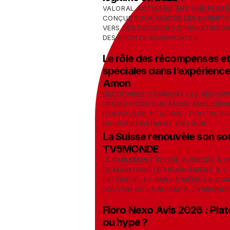
VALORAL ACTIVANC EST UNE PLAT
CONÇUE POUR GUIDER LES EXPERTS
VERS DES DÉCISIONS D'INVESTISSE
DES PROFITS SIGNIFICATIFS
Le rôle des récompenses et
spéciales dans l’expérience 
Amon
-
19/03/2026
DÉCOUVREZ COMMENT LES RÉCOMP
PROMOTIONS SUR AMON AMÉLIORENT
UTILISATEUR ET PERMETTENT DE P
DU DIVERTISSEMENT EN LIGNE
La Suisse renouvèle son so
TV5MONDE
-
17/03/2026
LE PARLEMENT SUISSE A DÉCIDÉ À 
DE MAINTENIR LE FINANCEMENT À L
EXTÉRIEUR, ET PAR LÀ MÊME LA CO
SOUTIEN DE LA SUISSE À TV5MOND
Fioro Nexo Avis 2026 : Plat
ou hype ?
-
17/03/2026