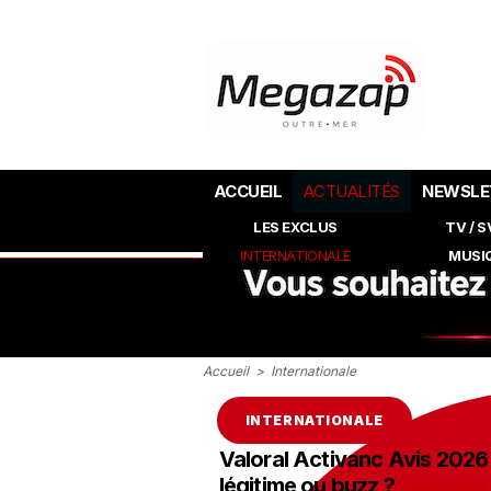
ACCUEIL
ACTUALITÉS
NEWSLE
LES EXCLUS
TV / 
INTERNATIONALE
MUSI
Accueil
>
Internationale
INTERNATIONALE
Valoral Activanc Avis 2026
légitime ou buzz ?
-
20/03/2026