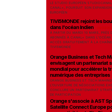
LE STUDIO EUROPÉEN STUDIOCANAL,
CANAL+, POURSUIT SON EXPANSION
EUROPÉEN
TiVi5MONDE rejoint les b
dans l'océan Indien
-
09/03/20
À PARTIR DU MARDI 10 MARS, PRÈS 
ABONNÉS À CANAL+ DANS L'OCÉAN 
ACCÈS GRATUITEMENT À LA CHAÎNE
TIVI5MONDE
Orange Business et Tech M
envisagent un partenariat 
mondial pour accélérer la 
numérique des entreprises
ORANGE BUSINESS ET TECH MAHIN
L’OUVERTURE DE NÉGOCIATIONS EXC
CONCLURE UN PARTENARIAT STRATÉ
DE PARTICIPATION
Orange s'associe à AST Sp
Satellite Connect Europe po