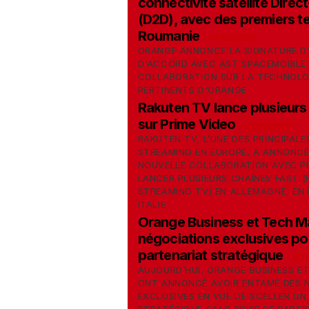
connectivité satellite Direc
(D2D), avec des premiers t
Roumanie
-
07/03/2026
ORANGE ANNONCE LA SIGNATURE D
D'ACCORD AVEC AST SPACEMOBILE 
COLLABORATION SUR LA TECHNOLOG
PERTINENTS D'ORANGE
Rakuten TV lance plusieurs
sur Prime Video
-
02/03/2026
RAKUTEN TV, L’UNE DES PRINCIPAL
STREAMING EN EUROPE, A ANNONCÉ
NOUVELLE COLLABORATION AVEC PR
LANCER PLUSIEURS CHAÎNES FAST 
STREAMING TV) EN ALLEMAGNE, EN 
ITALIE
Orange Business et Tech M
négociations exclusives po
partenariat stratégique
-
02/
AUJOURD’HUI, ORANGE BUSINESS E
ONT ANNONCÉ AVOIR ENTAMÉ DES 
EXCLUSIVES EN VUE DE SCELLER UN