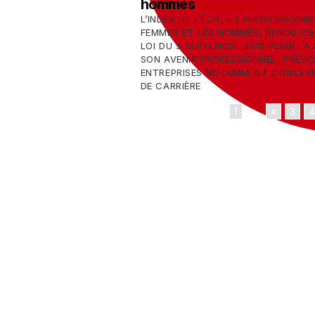
hommes
-
27/02/2026
L’INDEX DE L’ÉGALITÉ PROFESSIONN
FEMMES ET LES HOMMES, RENDU OB
LOI DU 5 SEPTEMBRE 2018 POUR LA 
SON AVENIR PROFESSIONNEL, PRÉVO
ENTREPRISES NOTAMMENT CONCERNA
DE CARRIÈRE
1
...
«
3