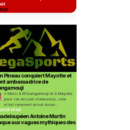
oût
2026
on Pineau conquiert Mayotte et
ent ambassadrice de
angamouji
« Merci à M'tsangamouji et à Mayotte
pour cet accueil chaleureux, cela
m'est rarement arrivé duran...
2026 13:00
uadeloupéen Antoine Martin
taque aux vagues mythiques des