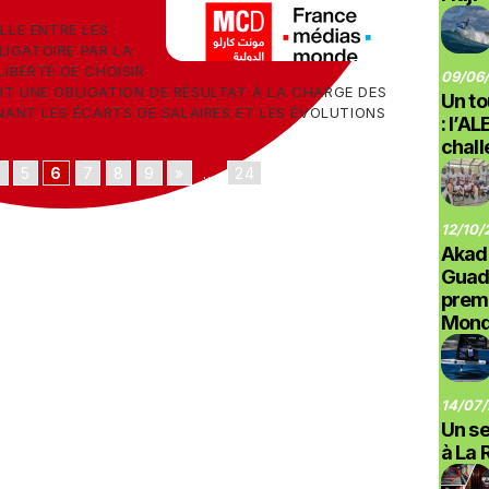
ELLE ENTRE LES
LIGATOIRE PAR LA
LIBERTÉ DE CHOISIR
09/06/
IT UNE OBLIGATION DE RÉSULTAT À LA CHARGE DES
Un to
NT LES ÉCARTS DE SALAIRES ET LES ÉVOLUTIONS
: l’A
chal
4
5
6
7
8
9
»
...
24
12/10/
Akad
Guad
prem
Monde
14/07/
Un se
à La 