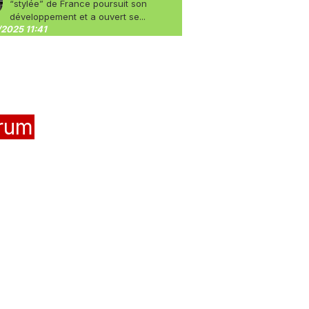
“stylée” de France poursuit son
développement et a ouvert se...
2025 11:41
rum