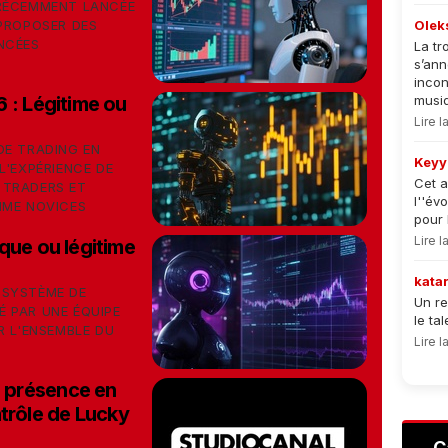
 RÉCEMMENT LANCÉE
 PROPOSER DES
Olek
NCÉES
La tr
s’an
incon
 : Légitime ou
musiqu
Lire 
DE TRADING EN
Keyy
L'EXPÉRIENCE DE
Cet a
 TRADERS ET
l''év
MME NOVICES
pour 
Lire 
que ou légitime
kata
 SYSTÈME DE
Un re
 PAR UNE ÉQUIPE
le ta
R L'ENSEMBLE DU
Lire 
 présence en
trôle de Lucky
C