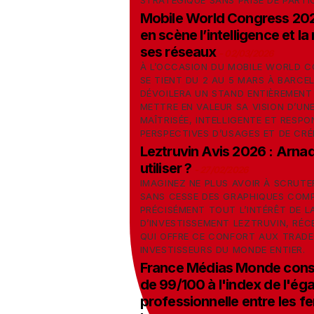
STRATÉGIQUE SANS PRISE DE PARTI
Mobile World Congress 202
en scène l’intelligence et la
ses réseaux
-
02/03/2026
À L’OCCASION DU MOBILE WORLD C
SE TIENT DU 2 AU 5 MARS À BARCE
DÉVOILERA UN STAND ENTIÈREMENT
METTRE EN VALEUR SA VISION D’UN
MAÎTRISÉE, INTELLIGENTE ET RESP
PERSPECTIVES D’USAGES ET DE CRÉ
Leztruvin Avis 2026 : Arnaq
utiliser ?
-
27/02/2026
IMAGINEZ NE PLUS AVOIR À SCRUTE
SANS CESSE DES GRAPHIQUES COMP
PRÉCISÉMENT TOUT L’INTÉRÊT DE 
D’INVESTISSEMENT LEZTRUVIN, RÉ
QUI OFFRE CE CONFORT AUX TRADE
INVESTISSEURS DU MONDE ENTIER.
France Médias Monde conse
de 99/100 à l'index de l'éga
professionnelle entre les f