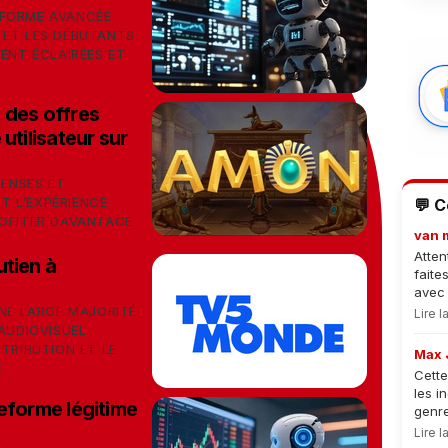
EFORME AVANCÉE
 ET LES DÉBUTANTS
MENT ÉCLAIRÉES ET
 des offres
utilisateur sur
ENSES ET
 L’EXPÉRIENCE
💬 
ROFITER DAVANTAGE
van 
Atten
utien à
faite
avec 
UNE LARGE MAJORITÉ
Lire 
'AUDIOVISUEL
NTRIBUTION ET LE
Max 
E
Cette
les i
eforme légitime
genre
Lire 