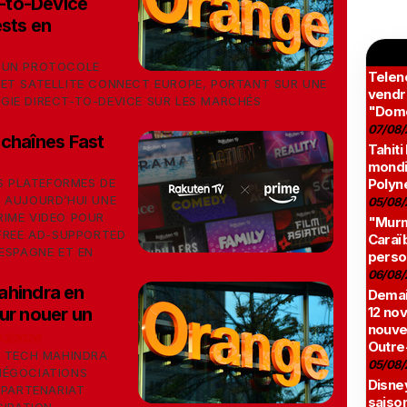
t-to-Device
ests en
'UN PROTOCOLE
Teleno
ET SATELLITE CONNECT EUROPE, PORTANT SUR UNE
vendr
IE DIRECT-TO-DEVICE SUR LES MARCHÉS
"Domé
07/08/
 chaînes Fast
Tahiti
mondia
ES PLATEFORMES DE
Polyné
 AUJOURD’HUI UNE
05/08/
IME VIDEO POUR
"Murmu
(FREE AD-SUPPORTED
Caraï
ESPAGNE ET EN
perso
06/08/
ahindra en
Demai
ur nouer un
12 no
nouve
03/2026
Outre
T TECH MAHINDRA
05/08/
NÉGOCIATIONS
Disne
 PARTENARIAT
saison