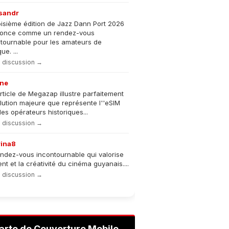
sandr
oisième édition de Jazz Dann Port 2026
nonce comme un rendez-vous
tournable pour les amateurs de
e. ...
la discussion →
ne
rticle de Megazap illustre parfaitement
olution majeure que représente l''eSIM
les opérateurs historiques...
la discussion →
rina8
ndez-vous incontournable qui valorise
lent et la créativité du cinéma guyanais....
la discussion →
arte de Couverture Mobile