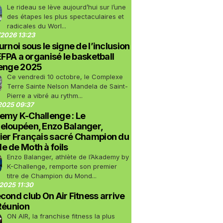
Le rideau se lève aujourd’hui sur l’une
des étapes les plus spectaculaires et
radicales du Worl...
2026 13:23
urnoi sous le signe de l’inclusion
LEFPA a organisé le basketball
lenge 2025
Ce vendredi 10 octobre, le Complexe
Terre Sainte Nelson Mandela de Saint-
Pierre a vibré au rythm...
2025 09:37
emy K-Challenge : Le
eloupéen, Enzo Balanger,
ier Français sacré Champion du
 de Moth à foils
Enzo Balanger, athlète de l’Akademy by
K-Challenge, remporte son premier
titre de Champion du Mond...
2025 11:30
cond club On Air Fitness arrive
Réunion
ON AIR, la franchise fitness la plus