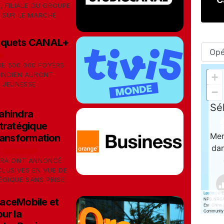
 FILIALE DU GROUPE
 SUR LE MARCHÉ
ouquets CANAL+
26
DE 500 000 FOYERS
INDIEN AURONT
 JEUNESSE
ahindra
stratégique
transformation
-
08/03/2026
DRA ONT ANNONCÉ
LUSIVES EN VUE DE
GIQUE SANS PRISE
aceMobile et
ur la