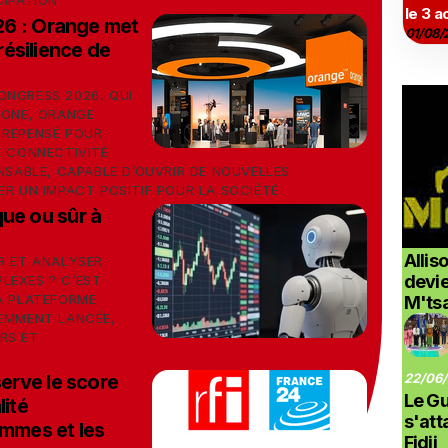
CIPATION
le 3 a
6 : Orange met
01/08/
 résilience de
ONGRESS 2026, QUI
LONE, ORANGE
 REPENSÉ POUR
E CONNECTIVITÉ
ONSABLE, CAPABLE D’OUVRIR DE NOUVELLES
ER UN IMPACT POSITIF POUR LA SOCIÉTÉ
ue ou sûr à
Allis
R ET ANALYSER
devi
LEXES ? C’EST
LA PLATEFORME
M'ts
CEMMENT LANCÉE,
RS ET
rve le score
22/06/
Le G
lité
s'at
emmes et les
Fidji