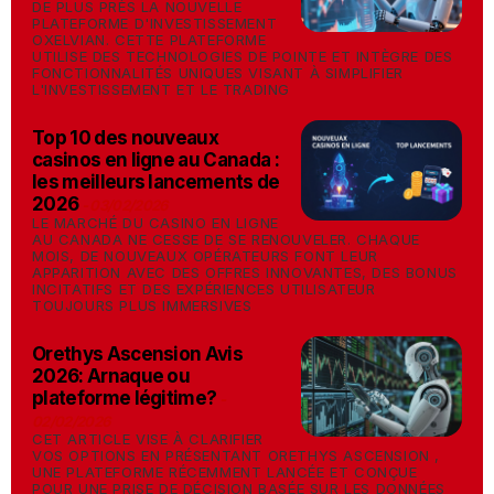
DE PLUS PRÈS LA NOUVELLE
PLATEFORME D'INVESTISSEMENT
OXELVIAN. CETTE PLATEFORME
UTILISE DES TECHNOLOGIES DE POINTE ET INTÈGRE DES
FONCTIONNALITÉS UNIQUES VISANT À SIMPLIFIER
L'INVESTISSEMENT ET LE TRADING
Top 10 des nouveaux
casinos en ligne au Canada :
les meilleurs lancements de
2026
-
03/02/2026
LE MARCHÉ DU CASINO EN LIGNE
AU CANADA NE CESSE DE SE RENOUVELER. CHAQUE
MOIS, DE NOUVEAUX OPÉRATEURS FONT LEUR
APPARITION AVEC DES OFFRES INNOVANTES, DES BONUS
INCITATIFS ET DES EXPÉRIENCES UTILISATEUR
TOUJOURS PLUS IMMERSIVES
Orethys Ascension Avis
2026: Arnaque ou
plateforme légitime?
-
02/02/2026
CET ARTICLE VISE À CLARIFIER
VOS OPTIONS EN PRÉSENTANT ORETHYS ASCENSION ,
UNE PLATEFORME RÉCEMMENT LANCÉE ET CONÇUE
POUR UNE PRISE DE DÉCISION BASÉE SUR LES DONNÉES