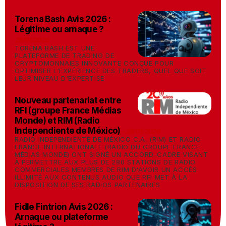
Torena Bash Avis 2026 :
Légitime ou arnaque ?
-
28/01/2026
TORENA BASH EST UNE
PLATEFORME DE TRADING DE
CRYPTOMONNAIES INNOVANTE CONÇUE POUR
OPTIMISER L'EXPÉRIENCE DES TRADERS, QUEL QUE SOIT
LEUR NIVEAU D'EXPERTISE
Nouveau partenariat entre
RFI (groupe France Médias
Monde) et RIM (Radio
Independiente de México)
-
28/01/2026
RADIO INDEPENDIENTE DE MÉXICO C.A. (RIM) ET RADIO
FRANCE INTERNATIONALE (RADIO DU GROUPE FRANCE
MÉDIAS MONDE) ONT SIGNÉ UN ACCORD-CADRE VISANT
À PERMETTRE AUX PLUS DE 280 STATIONS DE RADIO
COMMERCIALES MEMBRES DE RIM D'AVOIR UN ACCÈS
ILLIMITÉ AUX CONTENUS AUDIO QUE RFI MET À LA
DISPOSITION DE SES RADIOS PARTENAIRES
Fidle Fintrion Avis 2026 :
Arnaque ou plateforme