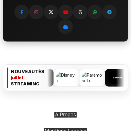
NOUVEAUTÉS
juillet
STREAMING
À Propos