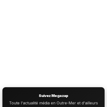
Suivez Megazap
Toute l'actualité média en Outre-Mer et d'ailleurs