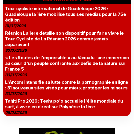
Tour cycliste international de Guadeloupe 2026 :
Guadeloupe la 1ère mobilise tous ses médias pour la 75e
édition
31/07/2026
Réunion La 1ère détaille son dispositif pour faire vivre le
Tour Cycliste de La Réunion 2026 comme jamais
auparavant
30/07/2026
« Les Routes de l'impossible » au Vanuatu : une immersion
au cœur d'un peuple confronté aux défis de la nature sur
France 5
30/07/2026
L'Arcom intensifie sa lutte contre la pornographie en ligne
: 31 nouveaux sites visés pour mieux protéger les mineurs
30/07/2026
Tahiti Pro 2026 : Teahupo'o accueille l'élite mondiale du
surf, à vivre en direct sur Polynésie la 1ère
05/08/2026