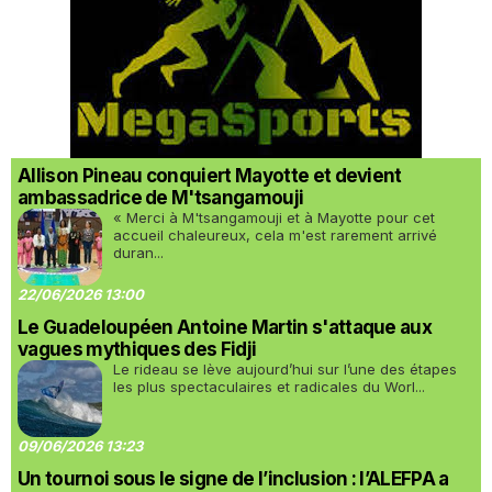
Allison Pineau conquiert Mayotte et devient
ambassadrice de M'tsangamouji
« Merci à M'tsangamouji et à Mayotte pour cet
accueil chaleureux, cela m'est rarement arrivé
duran...
22/06/2026 13:00
Le Guadeloupéen Antoine Martin s'attaque aux
vagues mythiques des Fidji
Le rideau se lève aujourd’hui sur l’une des étapes
les plus spectaculaires et radicales du Worl...
09/06/2026 13:23
Un tournoi sous le signe de l’inclusion : l’ALEFPA a