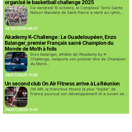
organisé le basketball challenge 2025
Ce vendredi 10 octobre, le Complexe Terre Sainte
Nelson Mandela de Saint-Pierre a vibré au rythm...
12/10/2025 09:37
Akademy K-Challenge : Le Guadeloupéen, Enzo
Balanger, premier Français sacré Champion du
Monde de Moth à foils
Enzo Balanger, athlète de l’Akademy by K-
Challenge, remporte son premier titre de Champion
du Mond...
14/07/2025 11:30
Un second club On Air Fitness arrive à La Réunion
ON AIR, la franchise fitness la plus “stylée” de
France poursuit son développement et a ouvert se...
04/07/2025 11:41