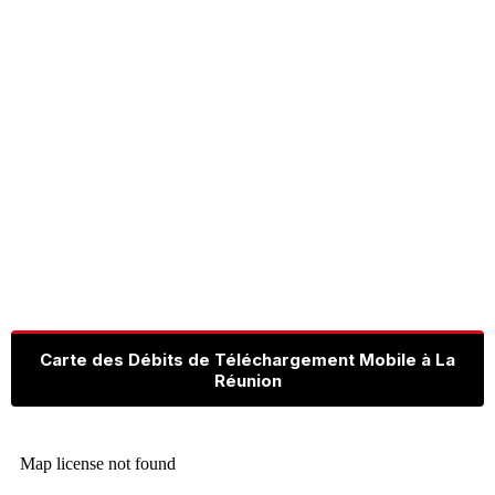
Carte des Débits de Téléchargement Mobile à La
Réunion