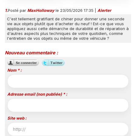
jusqu'en 2029, un revers
sa filière audiovisuelle
1.
Posté par
MaxHolloway
le 23/05/2026 17:35
|
Alerter
majeur pour beIN Sports
C'est tellement gratifiant de chiner pour donner une seconde
vie aux objets plutôt que d'acheter du neuf ! Est-ce que vous
appliquez aussi cette démarche de durabilité et de réparation à
d'autres aspects plus techniques de votre quotidien, comme
l'entretien de vos objets ou même de votre véhicule ?
Nouveau commentaire :
Nom * :
Adresse email (non publiée) * :
Site web :