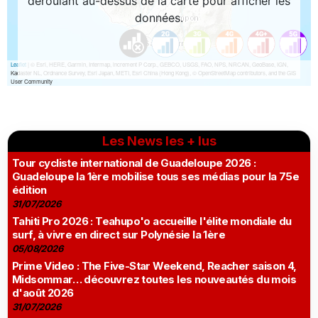
Les News les + lus
Tour cycliste international de Guadeloupe 2026 :
Guadeloupe la 1ère mobilise tous ses médias pour la 75e
édition
31/07/2026
Tahiti Pro 2026 : Teahupo'o accueille l'élite mondiale du
surf, à vivre en direct sur Polynésie la 1ère
05/08/2026
Prime Video : The Five-Star Weekend, Reacher saison 4,
Midsommar… découvrez toutes les nouveautés du mois
d'août 2026
31/07/2026