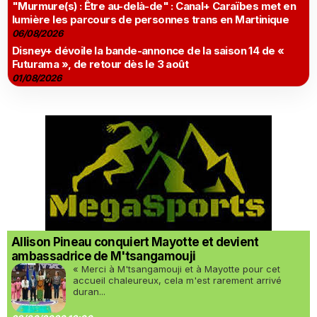
"Murmure(s) : Être au-delà-de" : Canal+ Caraïbes met en
lumière les parcours de personnes trans en Martinique
06/08/2026
Disney+ dévoile la bande-annonce de la saison 14 de «
Futurama », de retour dès le 3 août
01/08/2026
Allison Pineau conquiert Mayotte et devient
ambassadrice de M'tsangamouji
« Merci à M'tsangamouji et à Mayotte pour cet
accueil chaleureux, cela m'est rarement arrivé
duran...