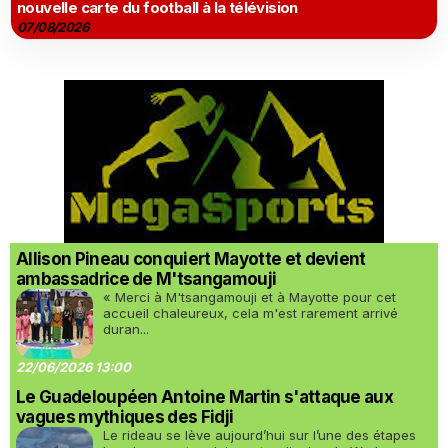
nouvelle carte du football à la télévision
07/08/2026
Allison Pineau conquiert Mayotte et devient
ambassadrice de M'tsangamouji
« Merci à M'tsangamouji et à Mayotte pour cet
accueil chaleureux, cela m'est rarement arrivé
duran...
22/06/2026 13:00
Le Guadeloupéen Antoine Martin s'attaque aux
vagues mythiques des Fidji
Le rideau se lève aujourd’hui sur l’une des étapes