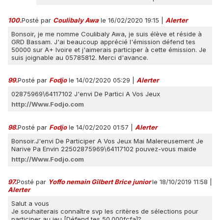
100.
Posté par
Coulibaly Awa
le 16/02/2020 19:15
|
Alerter
Bonsoir, je me nomme Coulibaly Awa, je suis élève et réside à
GRD Bassam. J'ai beaucoup apprécié l'émission défend tes
50000 sur A+ Ivoire et j'aimerais participer à cette émission. Je
suis joignable au 05785812. Merci d'avance.
99.
Posté par
Fodjo
le 14/02/2020 05:29
|
Alerter
02875969\64117102 J'envi De Partici A Vos Jeux
http://Www.Fodjo.com
98.
Posté par
Fodjo
le 14/02/2020 01:57
|
Alerter
Bonsoir.J'envi De Participer A Vos Jeux Mai Malereusement Je
Narive Pa Envin 22502875969\64117102 pouvez-vous maide
http://Www.Fodjo.com
97.
Posté par
Yoffo nemain Gilbert Brice junior
le 18/10/2019 11:58
|
Alerter
Salut a vous
Je souhaiterais connaître svp les critères de sélections pour
participer au jeu [Défend tes 50.000fcfa]?