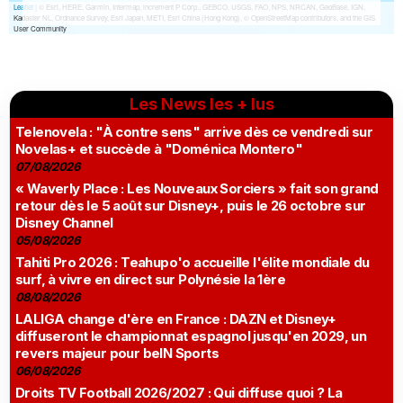
Les News les + lus
Telenovela : "À contre sens" arrive dès ce vendredi sur
Novelas+ et succède à "Doménica Montero"
07/08/2026
« Waverly Place : Les Nouveaux Sorciers » fait son grand
retour dès le 5 août sur Disney+, puis le 26 octobre sur
Disney Channel
05/08/2026
Tahiti Pro 2026 : Teahupo'o accueille l'élite mondiale du
surf, à vivre en direct sur Polynésie la 1ère
08/08/2026
LALIGA change d'ère en France : DAZN et Disney+
diffuseront le championnat espagnol jusqu'en 2029, un
revers majeur pour beIN Sports
06/08/2026
Droits TV Football 2026/2027 : Qui diffuse quoi ? La