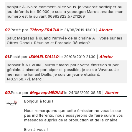
bonjour A+ivoire comment-allez vous. je voudrait participer au
jeu défends tes 50.000 je suis a yopougon Maroc-anador. mon
numéro est le suivant 66982822,57211269
92.
Posté par
Thierry FRAZIA
le 31/08/2019 13:00
|
Alerter
Salut Megazap à quand l'arrivée de la chaîne A+ Ivoire sur les
Offres Canal+ Réunion et Parabole Réunion?
91.
Posté par
ISMAEL DIALLO
le 29/08/2019 21:30
|
Alerter
Bonsoir à A+IVOIRE, surtout merci pour votre émission super
géniale. J'aimerai participer ci-possible, je suis à Vavoua. Je
me nomme Ismaël Diallo, je suis un jeune étudiant.
(40.51.50.77). Merci !
90.
Posté par
Megazap MÉDIAS
le 24/08/2019 08:35
|
Alerter
Bonjour à tous !
Nous remarquons que cette émission ne vous laisse
pas indifférents, nous essayerons de faire suivre vos
messages auprès de la production et de la chaîne.
Bien à vous !