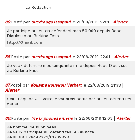
La Rédaction
89.
Posté par
ouedraogo issapaul
le 23/08/2019 22:11
|
Alerter
Je participé au jeu en défendant mes 50 000 depuis Bobo
Dioulasso au Burkina Faso
http://Gmail.com
88.
Posté par
ouedraogo issapaul
le 23/08/2019 22:01
|
Alerter
Je veux défendre mes cinquante mille depuis Bobo Dioulzsso
au Burkina Faso
87.
Posté par
Kouame kouakou Herbert
le 22/08/2019 21:38
|
Alerter
Salut l équipe A+ ivoire,je voudrais participer au jeu défend tes
50000.
86.
Posté par
Irie bi phoneas mario
le 22/08/2019 12:03
|
Alerter
Je nomme irie bi phineas
Je veux participer au defand tes 50.000fcfa
Je suis au 78442372/01709828