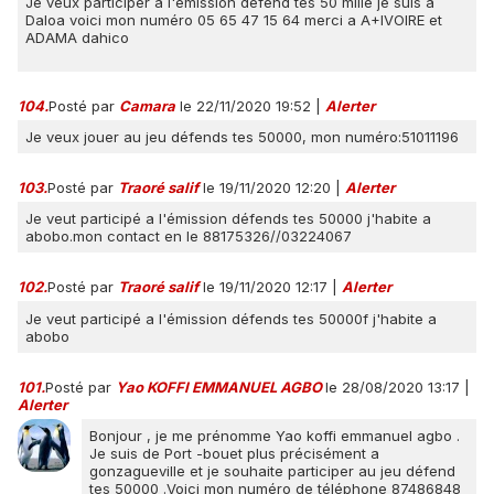
Je veux participer à l'émission défend tes 50 mille je suis à
Daloa voici mon numéro 05 65 47 15 64 merci a A+IVOIRE et
ADAMA dahico
104.
Posté par
Camara
le 22/11/2020 19:52
|
Alerter
Je veux jouer au jeu défends tes 50000, mon numéro:51011196
103.
Posté par
Traoré salif
le 19/11/2020 12:20
|
Alerter
Je veut participé a l'émission défends tes 50000 j'habite a
abobo.mon contact en le 88175326//03224067
102.
Posté par
Traoré salif
le 19/11/2020 12:17
|
Alerter
Je veut participé a l'émission défends tes 50000f j'habite a
abobo
101.
Posté par
Yao KOFFI EMMANUEL AGBO
le 28/08/2020 13:17
|
Alerter
Bonjour , je me prénomme Yao koffi emmanuel agbo .
Je suis de Port -bouet plus précisément a
gonzagueville et je souhaite participer au jeu défend
tes 50000 .Voici mon numéro de téléphone 87486848