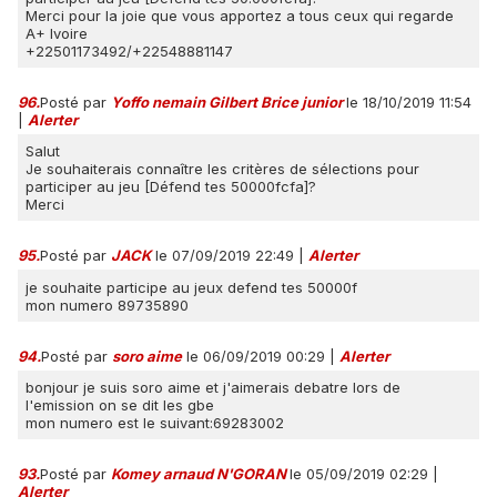
Merci pour la joie que vous apportez a tous ceux qui regarde
A+ Ivoire
+22501173492/+22548881147
96.
Posté par
Yoffo nemain Gilbert Brice junior
le 18/10/2019 11:54
|
Alerter
Salut
Je souhaiterais connaître les critères de sélections pour
participer au jeu [Défend tes 50000fcfa]?
Merci
95.
Posté par
JACK
le 07/09/2019 22:49
|
Alerter
je souhaite participe au jeux defend tes 50000f
mon numero 89735890
94.
Posté par
soro aime
le 06/09/2019 00:29
|
Alerter
bonjour je suis soro aime et j'aimerais debatre lors de
l'emission on se dit les gbe
mon numero est le suivant:69283002
93.
Posté par
Komey arnaud N'GORAN
le 05/09/2019 02:29
|
Alerter