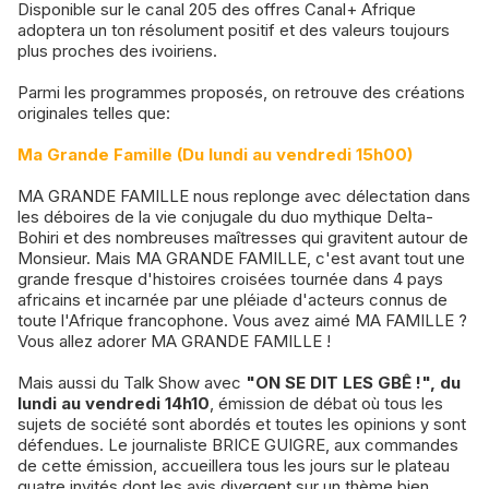
Disponible sur le canal 205 des offres Canal+ Afrique
adoptera un ton résolument positif et des valeurs toujours
plus proches des ivoiriens.
Parmi les programmes proposés, on retrouve des créations
originales telles que:
Ma Grande Famille (Du lundi au vendredi 15h00)
MA GRANDE FAMILLE nous replonge avec délectation dans
les déboires de la vie conjugale du duo mythique Delta-
Bohiri et des nombreuses maîtresses qui gravitent autour de
Monsieur. Mais MA GRANDE FAMILLE, c'est avant tout une
grande fresque d'histoires croisées tournée dans 4 pays
africains et incarnée par une pléiade d'acteurs connus de
toute l'Afrique francophone. Vous avez aimé MA FAMILLE ?
Vous allez adorer MA GRANDE FAMILLE !
Mais aussi du Talk Show avec
"ON SE DIT LES GBÊ !", du
lundi au vendredi 14h10
, émission de débat où tous les
sujets de société sont abordés et toutes les opinions y sont
défendues. Le journaliste BRICE GUIGRE, aux commandes
de cette émission, accueillera tous les jours sur le plateau
quatre invités dont les avis divergent sur un thème bien